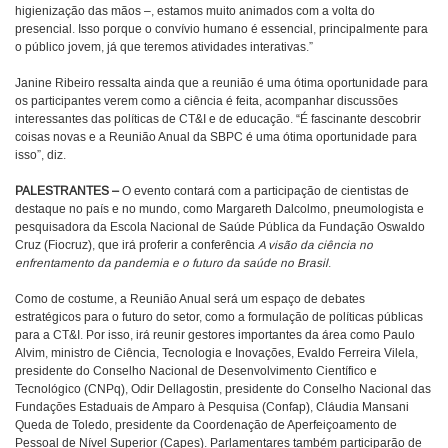
higienização das mãos –, estamos muito animados com a volta do
presencial. Isso porque o convívio humano é essencial, principalmente para
o público jovem, já que teremos atividades interativas.”
Janine Ribeiro ressalta ainda que a reunião é uma ótima oportunidade para
os participantes verem como a ciência é feita, acompanhar discussões
interessantes das políticas de CT&I e de educação. “É fascinante descobrir
coisas novas e a Reunião Anual da SBPC é uma ótima oportunidade para
isso”, diz.
PALESTRANTES –
O evento contará com a participação de cientistas de
destaque no país e no mundo, como Margareth Dalcolmo, pneumologista e
pesquisadora da Escola Nacional de Saúde Pública da Fundação Oswaldo
Cruz (Fiocruz), que irá proferir a conferência
A visão da ciência no
enfrentamento da pandemia e o futuro da saúde no Brasil
.
Como de costume, a Reunião Anual será um espaço de debates
estratégicos para o futuro do setor, como a formulação de políticas públicas
para a CT&I. Por isso, irá reunir gestores importantes da área como Paulo
Alvim, ministro de Ciência, Tecnologia e Inovações, Evaldo Ferreira Vilela,
presidente do Conselho Nacional de Desenvolvimento Científico e
Tecnológico (CNPq), Odir Dellagostin, presidente do Conselho Nacional das
Fundações Estaduais de Amparo à Pesquisa (Confap), Cláudia Mansani
Queda de Toledo, presidente da Coordenação de Aperfeiçoamento de
Pessoal de Nível Superior (Capes). Parlamentares também participarão de