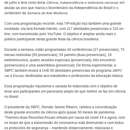
de julho e terá como tema
Ciência, independência e soberania nacional
, em
alusão ao ano que marca o bicentenário da Independência do Brasil e o
centenário da
Semana de Arte Moderna
.
Com uma programação recorde, esta 74ª edição traz também uma grande
novidade: ela terá formato híbrido, com 117 atividades presenciais e 110 on-
line, com transmissão pelo YouTube. O objetivo é ampliar ainda mais o
público participante desta grande festa da ciência brasileira.
Durante a semana, estão programadas 44 conferências (27 presenciais), 75
mesas-redondas (50 presenciais), 54 painéis (duas presenciais), 16
webminicursos, quatro sessões especiais (presenciais), três encontros
(presenciais) e uma assembleia (presencial). De forma experimental, a
SBPC também levará à UnB 30 atividades presenciais do programa
SBPC
vai à Escola
, destinadas aos estudantes e professores da educação básica.
Essa programação riquíssima e variada foi elaborada com o objetivo de
levar aos participantes um panorama amplo do que melhor se faz em ciência
no Brasil.
O presidente da SBPC, Renato Janine Ribeiro, celebra a concretização
deste grande encontro da ciência após quase 30 meses de pandemia.
“Tivemos duas Reuniões Anuais virtuais por causa da covid-19 e agora, com
os sinais de que a transmissão do coronavírus está diminuindo e com todos
os protocolos de segurança – mantendo distanciamento, máscaras e