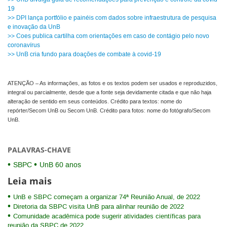
19
>> DPI lança portfólio e painéis com dados sobre infraestrutura de pesquisa
e inovação da UnB
>> Coes publica cartilha com orientações em caso de contágio pelo novo
coronavírus
>> UnB cria fundo para doações de combate à covid-19
ATENÇÃO – As informações, as fotos e os textos podem ser usados e reproduzidos,
integral ou parcialmente, desde que a fonte seja devidamente citada e que não haja
alteração de sentido em seus conteúdos. Crédito para textos: nome do
repórter/Secom UnB ou Secom UnB. Crédito para fotos: nome do fotógrafo/Secom
UnB.
PALAVRAS-CHAVE
SBPC
UnB 60 anos
Leia mais
UnB e SBPC começam a organizar 74ª Reunião Anual, de 2022
Diretoria da SBPC visita UnB para alinhar reunião de 2022
Comunidade acadêmica pode sugerir atividades científicas para
reunião da SBPC de 2022