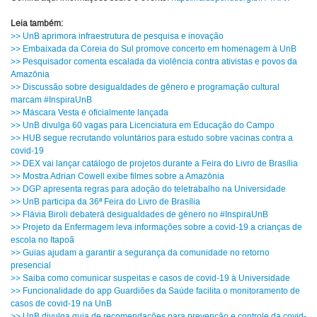
Leia também:
>> UnB aprimora infraestrutura de pesquisa e inovação
>> Embaixada da Coreia do Sul promove concerto em homenagem à UnB
>> Pesquisador comenta escalada da violência contra ativistas e povos da
Amazônia
>> Discussão sobre desigualdades de gênero e programação cultural
marcam #InspiraUnB
>> Máscara Vesta é oficialmente lançada
>> UnB divulga 60 vagas para Licenciatura em Educação do Campo
>> HUB segue recrutando voluntários para estudo sobre vacinas contra a
covid-19
>> DEX vai lançar catálogo de projetos durante a Feira do Livro de Brasília
>> Mostra Adrian Cowell exibe filmes sobre a Amazônia
>> DGP apresenta regras para adoção do teletrabalho na Universidade
>> UnB participa da 36ª Feira do Livro de Brasília
>> Flávia Biroli debaterá desigualdades de gênero no #InspiraUnB
>> Projeto da Enfermagem leva informações sobre a covid-19 a crianças de
escola no Itapoã
>> Guias ajudam a garantir a segurança da comunidade no retorno
presencial
>> Saiba como comunicar suspeitas e casos de covid-19 à Universidade
>> Funcionalidade do app Guardiões da Saúde facilita o monitoramento de
casos de covid-19 na UnB
>> UnB divulga guia de recomendações para prevenção e controle da covid-