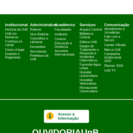
Institucional
Administrativo
Acadêmico
Serviços
Comunicação
Atendimento a
História da UnB
Reitoria
Faculdades
Arquivo Central
Jornalistas
UnB em
Biblioteca
Vice-Reitoria
Institutos
Fale com a
Números
Central
Conselhos e
Centros
Secom
Conheça os
câmaras
Editora UnB
Educação a
campi
Canais Oficiais
Equipe de
Decanatos
Distância
Como chegar
Tratamento e
Marca UnB
Assuntos
Secretarias
Resposta a
Estatuto e
Campanha
Internacionais
Prefeitura da
Incidentes
Regimento
Institucional
UnB
Cibernéticos
2025
Fazenda Água
Planner 2024
Limpa
UnB TV
Hospital
Universitário
Hospitais
Veterinários
Restaurante
Universitário
Acesso à
Informação
OUVIDORIA
UnB