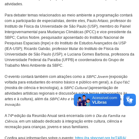
atividades.
Para debater temas relacionados ao meio ambiente a programação contará
com a participarão de especialistas, dentre eles, Paulo Artaxo, professor do
Instituto de Física da Universidade de São Paulo (USP), membro do Painel
Intergovernamental para Mudanças Climáticas (IPCC) e vice-presidente da
SBPC; Carlos Nobre, pesquisador aposentado do Instituto Nacional de
Pesquisas Espaciais (Inpe) e do Instituto de Estudos Avançados da USP
(IEA-USP); Ricardo Galvão, professor titular do Instituto de Física da
Universidade de São Paulo (USP); e Luciana Gomes Barbosa, professora da
Universidade Federal da Paraíba (UFPB) e coordenadora do Grupo de
Trabalho Meio Ambiente da SBPC.
O evento contará também com atrações como a
SBPC Jovem
(exposição
voltada para estudantes do ensino básico e público em geral), a
ExpoT&C
(mostra de ciência e tecnologia), a
SBPC Cultural
(apresentação de
atividades artísticas regionais e discussões sobre temas relacionados às
artes e à cultura), além da
SBPC Afro e Indígena
,
SBPC Educação
e a
SBPC
Inovação
.
A 74ª edição da Reunião Anual será encerrada com o
Dia da Família na
Ciência
, em um sábado dedicado à integração entre cultura, ciência e
recreação para crianças, jovens e seus familiares.
Confira aqui informações sobre o evento:
https://ra.sbpcnet.org.br/74RA/
.