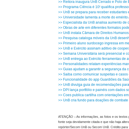
>> Reitora inaugura UnB Cerrado e Polo de
>> Programa Ciência é 10! qualifica professo
>> UnB se prepara para receber estudantes e
>> Universidade lamenta a morte do emérito
>> Especialista da UnB analisa aumento de c
>> Obras de arte em diferentes formatos pod
>> UnB instala Câmara de Direitos Humanos
>> Pesquisa cataloga móveis da UnB desenh
>> Primeiro aluno surdocego ingressa em me
>> UnB e Exército assinam aditivo de cooper
>> Semana Universitária será presencial e 
>> UnB entrega ao Exército ferramentas de av
>> Personalidades relatam experiências mar
>> Guias ajudam a garantir a segurança da 
>> Saiba como comunicar suspeitas e casos 
>> Funcionalidade do app Guardiões da Saúd
>> UnB divulga guia de recomendações para 
>> DPI lança portfólio e painéis com dados s
>> Coes publica cartilha com orientações em
>> UnB cria fundo para doações de combate 
ATENÇÃO – As informações, as fotos e os textos p
fonte seja devidamente citada e que não haja alte
repórter/Secom UnB ou Secom UnB. Crédito para 