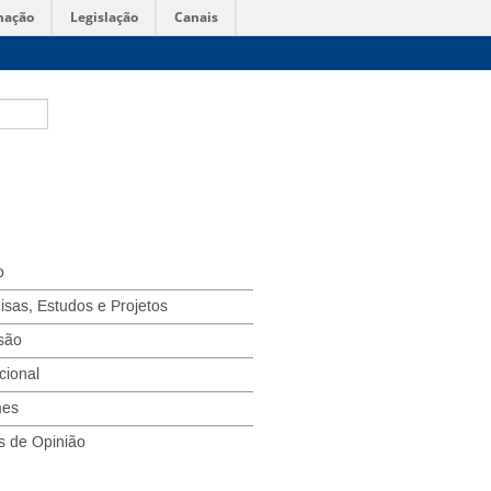
mação
Legislação
Canais
o
isas, Estudos e Projetos
são
ucional
mes
s de Opinião