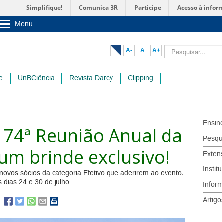
Simplifique!
Comunica BR
Participe
Acesso à infor
Menu
Sobre a UnB
Unidades acadêmicas
Pesquisar...
A-
A
A+
Estude na UnB
Graduação
Pós-Graduação
e
UnBCiência
Revista Darcy
Clipping
Administração
Servidor
Ensin
 74ª Reunião Anual da
Pesqu
um brinde exclusivo!
Exten
Instit
novos sócios da categoria Efetivo que aderirem ao evento.
 dias 24 e 30 de julho
Infor
Artigo