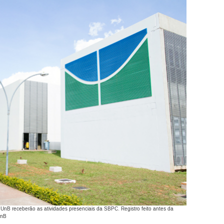
UnB receberão as atividades presenciais da SBPC. Registro feito antes da
UnB