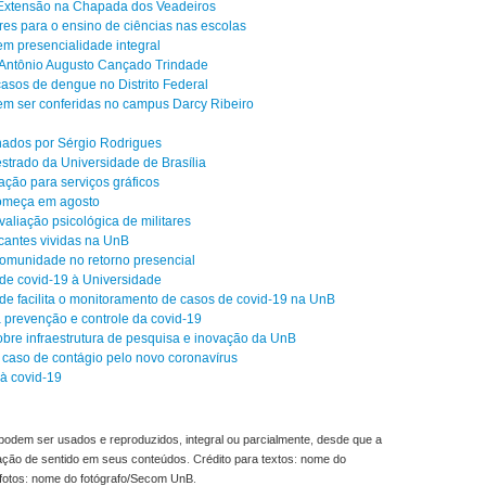
 Extensão na Chapada dos Veadeiros
res para o ensino de ciências nas escolas
m presencialidade integral
 Antônio Augusto Cançado Trindade
asos de dengue no Distrito Federal
em ser conferidas no campus Darcy Ribeiro
ados por Sérgio Rodrigues
strado da Universidade de Brasília
ação para serviços gráficos
começa em agosto
aliação psicológica de militares
cantes vividas na UnB
comunidade no retorno presencial
de covid-19 à Universidade
e facilita o monitoramento de casos de covid-19 na UnB
prevenção e controle da covid-19
obre infraestrutura de pesquisa e inovação da UnB
 caso de contágio pelo novo coronavírus
à covid-19
odem ser usados e reproduzidos, integral ou parcialmente, desde que a
ração de sentido em seus conteúdos. Crédito para textos: nome do
fotos: nome do fotógrafo/Secom UnB.