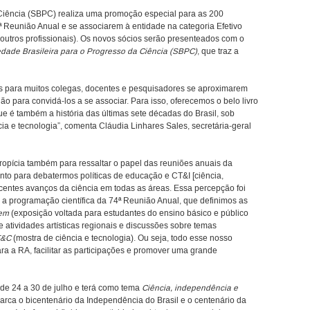
 Ciência (SBPC) realiza uma promoção especial para as 200
 Reunião Anual e se associarem à entidade na categoria Efetivo
 outros profissionais). Os novos sócios serão presenteados com o
edade Brasileira para o Progresso da Ciência (SBPC)
, que traz a
s para muitos colegas, docentes e pesquisadores se aproximarem
o para convidá-los a se associar. Para isso, oferecemos o belo livro
e é também a história das últimas sete décadas do Brasil, sob
ia e tecnologia”, comenta Cláudia Linhares Sales, secretária-geral
ropícia também para ressaltar o papel das reuniões anuais da
to para debatermos políticas de educação e CT&I [ciência,
centes avanços da ciência em todas as áreas. Essa percepção foi
a programação científica da 74ª Reunião Anual, que definimos as
em
(exposição voltada para estudantes do ensino básico e público
 atividades artísticas regionais e discussões sobre temas
T&C
(mostra de ciência e tecnologia). Ou seja, todo esse nosso
ara a RA, facilitar as participações e promover uma grande
 de 24 a 30 de julho e terá como tema
Ciência, independência e
arca o bicentenário da Independência do Brasil e o centenário da