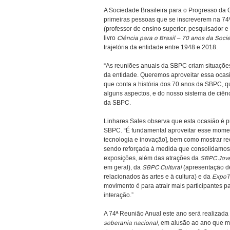
A Sociedade Brasileira para o Progresso da
primeiras pessoas que se inscreverem na 74ª
(professor de ensino superior, pesquisador e
livro
Ciência para o Brasil – 70 anos da Soci
trajetória da entidade entre 1948 e 2018.
“As reuniões anuais da SBPC criam situaçõe
da entidade. Queremos aproveitar essa ocasiã
que conta a história dos 70 anos da SBPC, qu
alguns aspectos, e do nosso sistema de ciênc
da SBPC.
Linhares Sales observa que esta ocasião é p
SBPC. “É fundamental aproveitar esse momen
tecnologia e inovação], bem como mostrar re
sendo reforçada à medida que consolidamos 
exposições, além das atrações da
SBPC Jov
em geral), da
SBPC Cultural
(apresentação de
relacionados às artes e à cultura) e da
Expo
movimento é para atrair mais participantes p
interação.”
A 74ª Reunião Anual este ano será realizada
soberania nacional
, em alusão ao ano que m