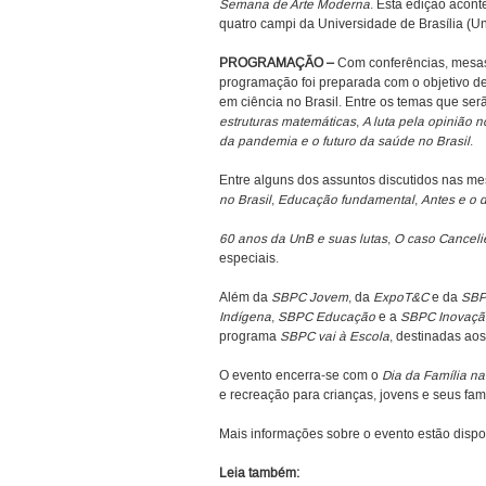
Semana de Arte Moderna
. Esta edição acont
quatro campi da Universidade de Brasília (Un
PROGRAMAÇÃO –
Com conferências, mesas
programação foi preparada com o objetivo d
em ciência no Brasil. Entre os temas que ser
estruturas matemáticas
,
A luta pela opinião 
da pandemia e o futuro da saúde no Brasil
.
Entre alguns dos assuntos discutidos nas m
no Brasil
,
Educação fundamental
,
Antes e o 
60 anos da UnB e suas lutas
,
O caso Canceli
especiais.
Além da
SBPC Jovem
, da
ExpoT&C
e da
SBP
Indígena
,
SBPC Educação
e a
SBPC Inovaçã
programa
SBPC vai à Escola
, destinadas ao
O evento encerra-se com o
Dia da Família na
e recreação para crianças, jovens e seus fami
Mais informações sobre o evento estão dispon
Leia também: