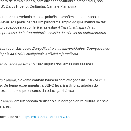
ecerá de forma híbrida, com atividades virtuais e presenciais, nos
B): Darcy Ribeiro, Ceilândia, Gama e Planaltina.
-redondas, webminicursos, painéis e sessões de bate-papo, a
e levar aos participantes um panorama amplo do que melhor se faz
ão debatidos nas conferências estão
A literatura inspirada em
no processo de independência
,
A visão da ciência no enfrentamento
esas-redondas estão
Darcy Ribeiro e as universidades
,
Doenças raras
depois da BNCC
,
Inteligência artificial e jornalismo
.
er
,
40 anos do Proantar
são alguns dos temas das sessões
C Cultural
, o evento contará também com atrações da
SBPC Afro e
o
. De forma experimental, a SBPC levará à UnB atividades do
s estudantes e professores da educação básica.
 Ciência
, em um sábado dedicado à integração entre cultura, ciência
liares.
íveis no site:
https://ra.sbpcnet.org.br/74RA/
.