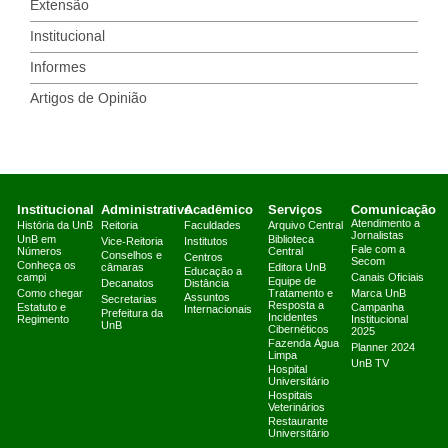
Extensão
Institucional
Informes
Artigos de Opinião
Institucional
Administrativo
Acadêmico
Serviços
Comunicação
Atendimento a
História da UnB
Reitoria
Faculdades
Arquivo Central
Jornalistas
UnB em
Biblioteca
Vice-Reitoria
Institutos
Fale com a
Números
Central
Conselhos e
Centros
Secom
Conheça os
câmaras
Editora UnB
Educação a
campi
Canais Oficiais
Equipe de
Decanatos
Distância
Como chegar
Tratamento e
Marca UnB
Assuntos
Secretarias
Resposta a
Estatuto e
Campanha
Internacionais
Prefeitura da
Incidentes
Regimento
Institucional
UnB
Cibernéticos
2025
Fazenda Água
Planner 2024
Limpa
UnB TV
Hospital
Universitário
Hospitais
Veterinários
Restaurante
Universitário