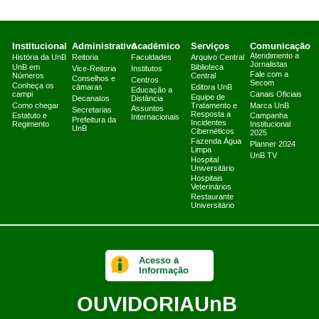
Institucional
Administrativo
Acadêmico
Serviços
Comunicação
Atendimento a
História da UnB
Reitoria
Faculdades
Arquivo Central
Jornalistas
UnB em
Biblioteca
Vice-Reitoria
Institutos
Fale com a
Números
Central
Conselhos e
Centros
Secom
Conheça os
câmaras
Editora UnB
Educação a
campi
Canais Oficiais
Equipe de
Decanatos
Distância
Como chegar
Tratamento e
Marca UnB
Assuntos
Secretarias
Resposta a
Estatuto e
Campanha
Internacionais
Prefeitura da
Incidentes
Regimento
Institucional
UnB
Cibernéticos
2025
Fazenda Água
Planner 2024
Limpa
UnB TV
Hospital
Universitário
Hospitais
Veterinários
Restaurante
Universitário
Acesso à
Informação
OUVIDORIA
UnB