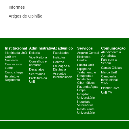
Informes
Artigos de Opinião
Institucional
Administrativo
Acadêmico
Serviços
Comunicação
Atendimento a
História da UnB
Reitoria
Faculdades
Arquivo Central
Jornalistas
UnB em
Biblioteca
Vice-Reitoria
Institutos
Fale com a
Números
Central
Conselhos e
Centros
Secom
Conheça os
câmaras
Editora UnB
Educação a
campi
Canais Oficiais
Equipe de
Decanatos
Distância
Como chegar
Tratamento e
Marca UnB
Assuntos
Secretarias
Resposta a
Estatuto e
Campanha
Internacionais
Prefeitura da
Incidentes
Regimento
Institucional
UnB
Cibernéticos
2025
Fazenda Água
Planner 2024
Limpa
UnB TV
Hospital
Universitário
Hospitais
Veterinários
Restaurante
Universitário