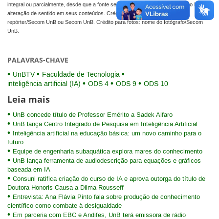
integral ou parcialmente, desde que a fonte seja devidamente citada e que não haja
alteração de sentido em seus conteúdos. Crédito para textos: nome do
repórter/Secom UnB ou Secom UnB. Crédito para fotos: nome do fotógrafo/Secom
UnB.
PALAVRAS-CHAVE
UnBTV
Faculdade de Tecnologia
inteligência artificial (IA)
ODS 4
ODS 9
ODS 10
Leia mais
UnB concede título de Professor Emérito a Sadek Alfaro
UnB lança Centro Integrado de Pesquisa em Inteligência Artificial
Inteligência artificial na educação básica: um novo caminho para o
futuro
Equipe de engenharia subaquática explora mares do conhecimento
UnB lança ferramenta de audiodescrição para equações e gráficos
baseada em IA
Consuni ratifica criação do curso de IA e aprova outorga do título de
Doutora Honoris Causa a Dilma Rousseff
Entrevista: Ana Flávia Pinto fala sobre produção de conhecimento
científico como combate à desigualdade
Em parceria com EBC e Andifes, UnB terá emissora de rádio