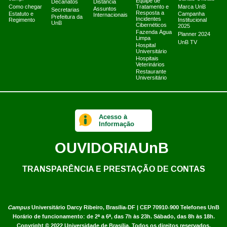
Equipe de
Decanatos
Distância
Como chegar
Tratamento e
Marca UnB
Assuntos
Secretarias
Resposta a
Estatuto e
Campanha
Internacionais
Prefeitura da
Incidentes
Regimento
Institucional
UnB
Cibernéticos
2025
Fazenda Água
Planner 2024
Limpa
UnB TV
Hospital
Universitário
Hospitais
Veterinários
Restaurante
Universitário
Acesso à
Informação
OUVIDORIA
UnB
TRANSPARÊNCIA E PRESTAÇÃO DE CONTAS
Campus
Universitário Darcy Ribeiro,
Brasília-DF | CEP 70910-900
Telefones UnB
Horário de funcionamento: de 2ª a 6ª, das 7h às 23h. Sábado, das 8h às 18h.
Copyright © 2022
Universidade de Brasília
.
Todos os direitos reservados.