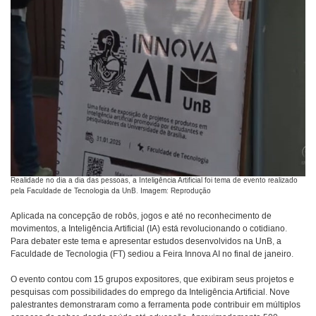
Realidade no dia a dia das pessoas, a Inteligência Artificial foi tema de evento realizado
pela Faculdade de Tecnologia da UnB. Imagem: Reprodução
Aplicada na concepção de robôs, jogos e até no reconhecimento de
movimentos, a Inteligência Artificial (IA) está revolucionando o cotidiano.
Para debater este tema e apresentar estudos desenvolvidos na UnB, a
Faculdade de Tecnologia (FT) sediou a Feira Innova AI no final de janeiro.
O evento contou com 15 grupos expositores, que exibiram seus projetos e
pesquisas com possibilidades do emprego da Inteligência Artificial. Nove
palestrantes demonstraram como a ferramenta pode contribuir em múltiplos