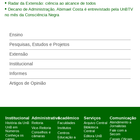
Radar da Extensão: ciência ao alcance de todos
Decano de Administração, Abimael Costa é entrevistado pela UnBTV
no mês da Consciência Negra
Ensino
Pesquisas, Estudos e Projetos
Extensão
Institucional
Informes
Artigos de Opinião
Institucional
Administrativo
Acadêmico
Serviços
Comunicação
Atendimento a
História da UnB
Reitoria
Faculdades
Arquivo Central
Jornalistas
UnB em
Biblioteca
Vice-Reitoria
Institutos
Fale com a
Números
Central
Conselhos e
Centros
Secom
Conheça os
câmaras
Editora UnB
Educação a
campi
Canais Oficiais