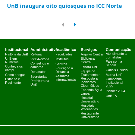
UnB inaugura oito quiosques no ICC Norte
Institucional
Administrativo
Acadêmico
Serviços
Comunicação
Atendimento a
História da UnB
Reitoria
Faculdades
Arquivo Central
Jornalistas
UnB em
Biblioteca
Vice-Reitoria
Institutos
Fale com a
Números
Central
Conselhos e
Centros
Secom
Conheça os
câmaras
Editora UnB
Educação a
campi
Canais Oficiais
Equipe de
Decanatos
Distância
Como chegar
Tratamento e
Marca UnB
Assuntos
Secretarias
Resposta a
Estatuto e
Campanha
Internacionais
Prefeitura da
Incidentes
Regimento
Institucional
UnB
Cibernéticos
2025
Fazenda Água
Planner 2024
Limpa
UnB TV
Hospital
Universitário
Hospitais
Veterinários
Restaurante
Universitário