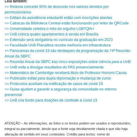
Leia também:
>> Reitoria concede 95% de desconto nos valores devidos por
permissionários
>> Editais da assistência estudantil estão com inscrições abertas
>> Catracas da Biblioteca Central estão funcionando por leitor de QRCode
>> Universidade celebra o mês do orgulho LGBTQIA+
>> UnB coloca quatro apartamentos à venda em Brasília
>> Extensão será obrigatória no currículo da graduação em 2023
>> Faculdade UnB Planaltina recebe melhoria em infraestrutura
>> Panoramas da covid-19 são destaques da programação da 74ª Reunião
Anual da SBPC
>> Reunião Anual da SBPC traz cinco exposições sobre ciência para a UnB
>> UnB volta a divulgar resultados do PAS presencialmente
>> Matemático de Cambridge receberá título de Professor Honoris Causa
>> Publicado edital para dupla diplomação e mudança de curso
>> Protocolos auxiliam na notificação de casos de covid-19
>> Guias ajudam a garantir a segurança da comunidade no retorno
presencial
>> UnB cria fundo para doações de combate à covid-19
ATENÇÃO – As informações, as fotos e os textos podem ser usados e reproduzidos,
integral ou parcialmente, desde que a fonte seja devidamente citada e que não haja
alteração de sentido em seus conteúdos. Crédito para textos: nome do