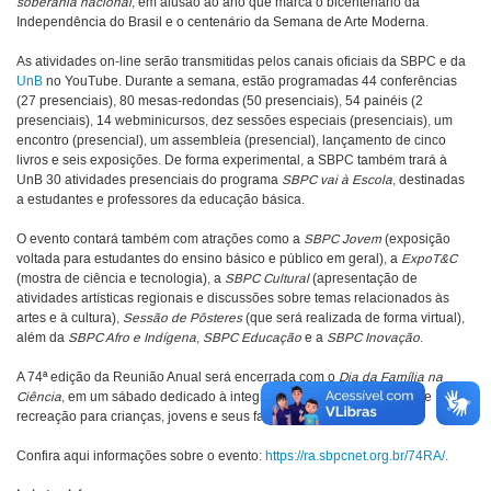
soberania nacional
, em alusão ao ano que marca o bicentenário da
Independência do Brasil e o centenário da Semana de Arte Moderna.
As atividades on-line serão transmitidas pelos canais oficiais da SBPC e da
UnB
no YouTube. Durante a semana, estão programadas 44 conferências
(27 presenciais), 80 mesas-redondas (50 presenciais), 54 painéis (2
presenciais), 14 webminicursos, dez sessões especiais (presenciais), um
encontro (presencial), um assembleia (presencial), lançamento de cinco
livros e seis exposições. De forma experimental, a SBPC também trará à
UnB 30 atividades presenciais do programa
SBPC vai à Escola
, destinadas
a estudantes e professores da educação básica.
O evento contará também com atrações como a
SBPC Jovem
(exposição
voltada para estudantes do ensino básico e público em geral), a
ExpoT&C
(mostra de ciência e tecnologia), a
SBPC Cultural
(apresentação de
atividades artísticas regionais e discussões sobre temas relacionados às
artes e à cultura),
Sessão de Pôsteres
(que será realizada de forma virtual),
além da
SBPC Afro e Indígena
,
SBPC Educação
e a
SBPC Inovação
.
A 74ª edição da Reunião Anual será encerrada com o
Dia da Família na
Ciência
, em um sábado dedicado à integração entre cultura, ciência e
recreação para crianças, jovens e seus familiares.
Confira aqui informações sobre o evento:
https://ra.sbpcnet.org.br/74RA/
.