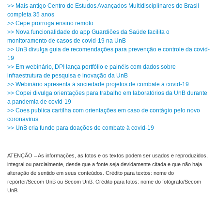
>> Mais antigo Centro de Estudos Avançados Multidisciplinares do Brasil
completa 35 anos
>> Cepe prorroga ensino remoto
>> Nova funcionalidade do app Guardiões da Saúde facilita o
monitoramento de casos de covid-19 na UnB
>> UnB divulga guia de recomendações para prevenção e controle da covid-
19
>> Em webinário, DPI lança portfólio e painéis com dados sobre
infraestrutura de pesquisa e inovação da UnB
>> Webinário apresenta à sociedade projetos de combate à covid-19
>> Copei divulga orientações para trabalho em laboratórios da UnB durante
a pandemia de covid-19
>> Coes publica cartilha com orientações em caso de contágio pelo novo
coronavírus
>> UnB cria fundo para doações de combate à covid-19
ATENÇÃO – As informações, as fotos e os textos podem ser usados e reproduzidos,
integral ou parcialmente, desde que a fonte seja devidamente citada e que não haja
alteração de sentido em seus conteúdos. Crédito para textos: nome do
repórter/Secom UnB ou Secom UnB. Crédito para fotos: nome do fotógrafo/Secom
UnB.