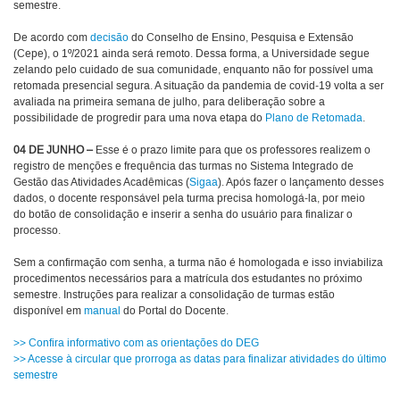
semestre.
De acordo com
decisão
do Conselho de Ensino, Pesquisa e Extensão
(Cepe), o 1º/2021 ainda será remoto. Dessa forma, a Universidade segue
zelando pelo cuidado de sua comunidade, enquanto não for possível uma
retomada presencial segura. A situação da pandemia de covid-19 volta a ser
avaliada na primeira semana de julho, para deliberação sobre a
possibilidade de progredir para uma nova etapa do
Plano de Retomada
.
04 DE JUNHO –
Esse é o prazo limite para que os professores realizem o
registro de menções e frequência das turmas no Sistema Integrado de
Gestão das Atividades Acadêmicas (
Sigaa
). Após fazer o lançamento desses
dados, o docente responsável pela turma precisa homologá-la, por meio
do botão de consolidação e inserir a senha do usuário para finalizar o
processo.
Sem a confirmação com senha, a turma não é homologada e isso inviabiliza
procedimentos necessários para a matrícula dos estudantes no próximo
semestre. Instruções para realizar a consolidação de turmas estão
disponível em
manual
do Portal do Docente.
>> Confira informativo com as orientações do DEG
>> Acesse à circular que prorroga as datas para finalizar atividades do último
semestre