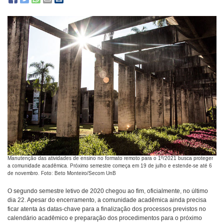
Manutenção das atividades de ensino no formato remoto para o 1º/2021 busca proteger
a comunidade acadêmica. Próximo semestre começa em 19 de julho e estende-se até 6
de novembro. Foto: Beto Monteiro/Secom UnB
O segundo semestre letivo de 2020 chegou ao fim, oficialmente, no último
dia 22. Apesar do encerramento, a comunidade acadêmica ainda precisa
ficar atenta às datas-chave para a finalização dos processos previstos no
calendário acadêmico e preparação dos procedimentos para o próximo