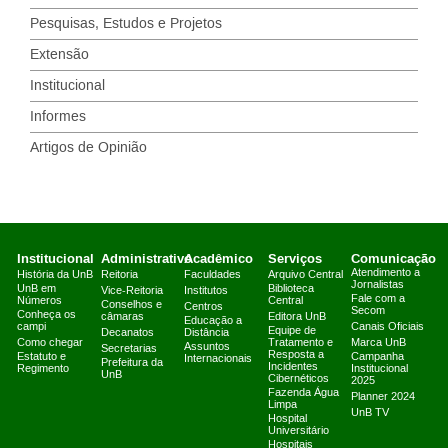
Pesquisas, Estudos e Projetos
Extensão
Institucional
Informes
Artigos de Opinião
Institucional
Administrativo
Acadêmico
Serviços
Comunicação
Atendimento a
História da UnB
Reitoria
Faculdades
Arquivo Central
Jornalistas
UnB em
Biblioteca
Vice-Reitoria
Institutos
Fale com a
Números
Central
Conselhos e
Centros
Secom
Conheça os
câmaras
Editora UnB
Educação a
campi
Canais Oficiais
Equipe de
Decanatos
Distância
Como chegar
Tratamento e
Marca UnB
Assuntos
Secretarias
Resposta a
Estatuto e
Campanha
Internacionais
Prefeitura da
Incidentes
Regimento
Institucional
UnB
Cibernéticos
2025
Fazenda Água
Planner 2024
Limpa
UnB TV
Hospital
Universitário
Hospitais