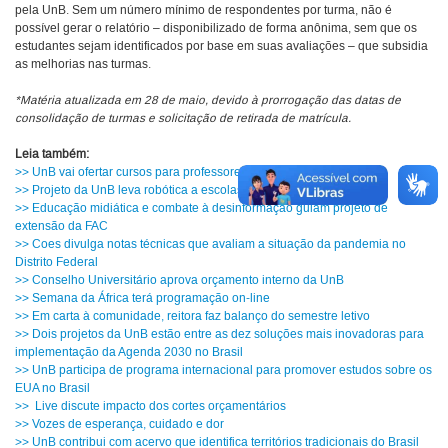
pela UnB. Sem um número mínimo de respondentes por turma, não é
possível gerar o relatório – disponibilizado de forma anônima, sem que os
estudantes sejam identificados por base em suas avaliações – que subsidia
as melhorias nas turmas.
*Matéria atualizada em 28 de maio, devido à prorrogação das datas de
consolidação de turmas e solicitação de retirada de matrícula.
Leia também:
>> UnB vai ofertar cursos para professores da rede pública do DF
>> Projeto da UnB leva robótica a escolas de todo o Brasil
>> Educação midiática e combate à desinformação guiam projeto de
extensão da FAC
>> Coes divulga notas técnicas que avaliam a situação da pandemia no
Distrito Federal
>> Conselho Universitário aprova orçamento interno da UnB
>> Semana da África terá programação on-line
>> Em carta à comunidade, reitora faz balanço do semestre letivo
>> Dois projetos da UnB estão entre as dez soluções mais inovadoras para
implementação da Agenda 2030 no Brasil
>> UnB participa de programa internacional para promover estudos sobre os
EUA no Brasil
>> Live discute impacto dos cortes orçamentários
>> Vozes de esperança, cuidado e dor
>> UnB contribui com acervo que identifica territórios tradicionais do Brasil