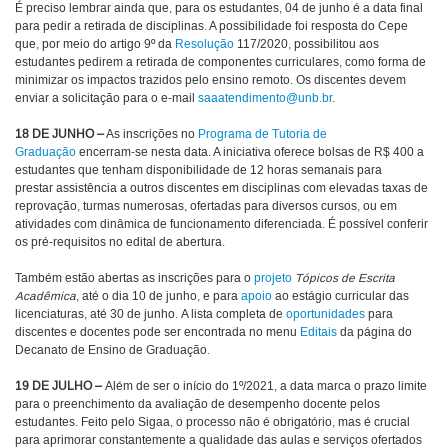
É preciso lembrar ainda que, para os estudantes, 04 de junho é a data final
para pedir a retirada de disciplinas. A possibilidade foi resposta do Cepe
que, por meio do artigo 9º da
Resolução
117/2020, possibilitou aos
estudantes pedirem a retirada de componentes curriculares, como forma de
minimizar os impactos trazidos pelo ensino remoto. Os discentes devem
enviar a solicitação para o e-mail
saaatendimento@unb.br
.
18 DE JUNHO –
As inscrições no
Programa de Tutoria de
Graduação
encerram-se nesta data. A iniciativa oferece bolsas de R$ 400 a
estudantes que tenham disponibilidade de 12 horas semanais para
prestar assistência a outros discentes em disciplinas com elevadas taxas de
reprovação, turmas numerosas, ofertadas para diversos cursos, ou em
atividades com dinâmica de funcionamento diferenciada.
É possível conferir
os pré-requisitos no edital de abertura.
Também estão abertas as inscrições para o
projeto
Tópicos de Escrita
Acadêmica
, até o dia 10 de junho,
e para
apoio
ao estágio curricular das
licenciaturas, até 30 de junho
.
A lista completa de
oportunidades
para
discentes e docentes pode ser encontrada no menu
Editais
da página do
Decanato de Ensino de Graduação
.
19 DE JULHO –
Além de ser o início do 1º/2021, a data marca o prazo limite
para o preenchimento da avaliação de desempenho docente pelos
estudantes. Feito pelo Sigaa, o processo não é obrigatório, mas é crucial
para aprimorar constantemente a qualidade das aulas e serviços ofertados