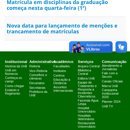
Matrícula em disciplinas da graduação
começa nesta quarta-feira (1º)
Nova data para lançamento de menções e
trancamento de matrículas
Institucional
Administrativo
Acadêmico
Serviços
Comunicação
Atendimento a
História da UnB
Reitoria
Faculdades
Arquivo Central
Jornalistas
UnB em
Biblioteca
Vice-Reitoria
Institutos
Fale com a
Números
Central
Conselhos e
Centros
Secom
Conheça os
câmaras
Editora UnB
Educação a
campi
Canais Oficiais
Equipe de
Decanatos
Distância
Como chegar
Tratamento e
Marca UnB
Assuntos
Secretarias
Resposta a
Estatuto e
Campanha
Internacionais
Prefeitura da
Incidentes
Regimento
Institucional
UnB
Cibernéticos
2025
Fazenda Água
Planner 2024
Limpa
UnB TV
Hospital
Universitário
Hospitais
Veterinários
Restaurante
Universitário