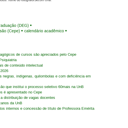
fotos: nome do fotógrafo/Secom UnB.
raduação (DEG)
nsão (Cepe)
calendário acadêmico
dagógicos de cursos são apreciados pelo Cepe
siquiatria
is de conteúdo intelectual
 2026
 negras, indígenas, quilombolas e com deficiência em
ão que institui o processo seletivo 60mais na UnB
es é apresentado no Cepe
a distribuição de vagas docentes
ecanos da UnB
os internos e concessão de título de Professora Emérita