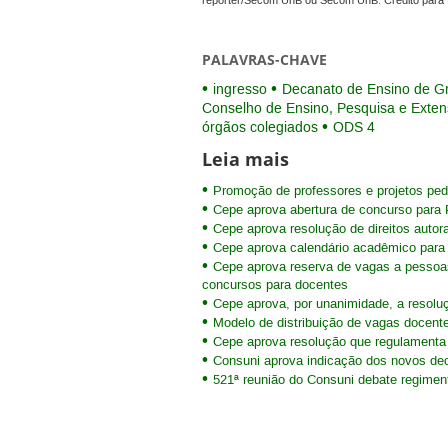
repórter/Secom UnB ou Secom UnB. Crédito para 
PALAVRAS-CHAVE
ingresso
Decanato de Ensino de G
Conselho de Ensino, Pesquisa e Exte
órgãos colegiados
ODS 4
Leia mais
Promoção de professores e projetos pe
Cepe aprova abertura de concurso para P
Cepe aprova resolução de direitos autora
Cepe aprova calendário acadêmico para
Cepe aprova reserva de vagas a pessoas
concursos para docentes
Cepe aprova, por unanimidade, a resoluç
Modelo de distribuição de vagas docent
Cepe aprova resolução que regulamenta 
Consuni aprova indicação dos novos d
521ª reunião do Consuni debate regiment