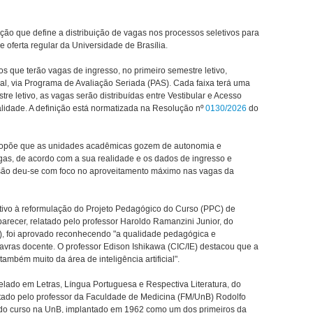
ção que define a distribuição de vagas nos processos seletivos para
 oferta regular da Universidade de Brasília.
s que terão vagas de ingresso, no primeiro semestre letivo,
ocal, via Programa de Avaliação Seriada (PAS). Cada faixa terá uma
re letivo, as vagas serão distribuídas entre Vestibular e Acesso
idade. A definição está normatizada na Resolução nº
0130/2026
do
propõe que as unidades acadêmicas gozem de autonomia e
vagas, de acordo com a sua realidade e os dados de ingresso e
ão deu-se com foco no aproveitamento máximo nas vagas da
ivo à reformulação do Projeto Pedagógico do Curso (PPC) de
recer, relatado pelo professor Haroldo Ramanzini Junior, do
nB), foi aprovado reconhecendo "a qualidade pedagógica e
alavras docente. O professor Edison Ishikawa (CIC/IE) destacou que a
ambém muito da área de inteligência artificial".
ado em Letras, Língua Portuguesa e Respectiva Literatura, do
relatado pelo professor da Faculdade de Medicina (FM/UnB) Rodolfo
a do curso na UnB, implantado em 1962 como um dos primeiros da