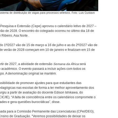
istema de distribuição de vagas para processos seletivos. Foto: Luis Gustavo
Pesquisa e Extensão (Cepe) aprovou o calendário letivo de 2027 –
rão de 2028. O encontro do colegiado ocorreu no último dia 18 de
 Ribeiro, Asa Norte.
o 1º/2027 vão de 15 de março a 16 de julho e as do 2º/2027 vão de
 de verão de 2028 começam em 10 de janeiro e finalizam em 15 de
rtir de 2027, a atividade de extensão
Semana da África
será
rio acadêmico. O evento passará a incluir ações com todos os
opo. A denominação original se mantém.
ossibilidade de promover ajustes para que estudantes das
pedagógicas nas escolas de forma a ter melhor aproveitamento dos
surgiu a partir de avaliação do docente Edison Ishikawa, do
/IE). “A falta de coincidência entre os calendários compromete o
des e gera questões burocráticas”, disse.
nhada para a Comissão Permanente das Licenciaturas (CPel/DEG),
Ensino de Graduação. "Veremos possibilidades de deixar os