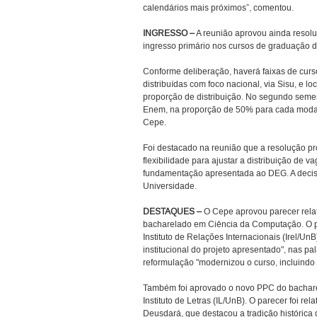
calendários mais próximos”, comentou.
INGRESSO –
A reunião aprovou ainda resolu
ingresso primário nos cursos de graduação de
Conforme deliberação, haverá faixas de curso
distribuídas com foco nacional, via Sisu, e l
proporção de distribuição. No segundo semest
Enem, na proporção de 50% para cada modal
Cepe.
Foi destacado na reunião que a resolução 
flexibilidade para ajustar a distribuição de 
fundamentação apresentada ao DEG. A decis
Universidade.
DESTAQUES –
O Cepe aprovou parecer relat
bacharelado em Ciência da Computação. O pa
Instituto de Relações Internacionais (Irel/U
institucional do projeto apresentado", nas p
reformulação "modernizou o curso, incluindo t
Também foi aprovado o novo PPC do bacharel
Instituto de Letras (IL/UnB). O parecer foi 
Deusdará, que destacou a tradição históric