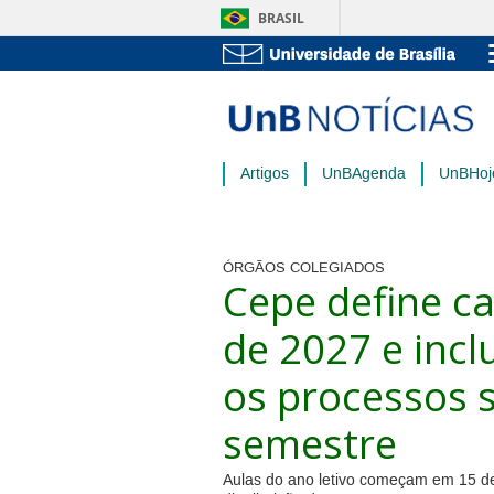
BRASIL
Artigos
UnBAgenda
UnBHoj
ÓRGÃOS COLEGIADOS
Cepe define c
de 2027 e incl
os processos s
semestre
Aulas do ano letivo começam em 15 d