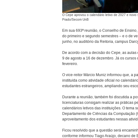
O Cepe aprovou o calendário letivo de 2027 e novo s
Prado/Secom UnB
Em sua 693ª reunião, o Conselho de Ensino, 
do primeiro e segundo semestres – e o de ve
junho, no auditório da Reitoria, campus Darcy
De acordo com a decisão do Cepe, as aulas d
9 de agosto a 16 de dezembro. Já os cursos
fevereiro.
O vice-reitor Márcio Muniz informou que, a pa
instituída como atividade oficial no calendá
estudantes estrangeiros, ampliando seu esc
Durante a reunião, também foi discutida a p
licenciaturas consigam realizar as práticas 
calendários letivos das instituições. O tema 
Departamento de Ciências da Computação (CIC
aproveitamento dos estudantes nessas ativida
Ficou resolvido que a questão será encami
conforme informou Tiago Araújo, decano de 