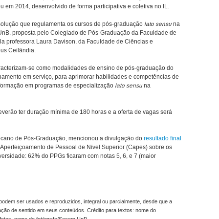
ou em 2014, desenvolvido de forma participativa e coletiva no IL.
olução que regulamenta os cursos de pós-graduação
lato sensu
na
UnB, proposta pelo Colegiado de Pós-Graduação da Faculdade de
ela professora Laura Davison, da Faculdade de Ciências e
us Ceilândia.
racterizam-se como modalidades de ensino de pós-graduação do
inamento em serviço, para aprimorar habilidades e competências de
 formação em programas de especialização
lato sensu
na
verão ter duração mínima de 180 horas e a oferta de vagas será
 decano de Pós-Graduação, mencionou a divulgação do
resultado final
Aperfeiçoamento de Pessoal de Nível Superior (Capes) sobre os
rsidade: 62% do PPGs ficaram com notas 5, 6, e 7 (maior
odem ser usados e reproduzidos, integral ou parcialmente, desde que a
ração de sentido em seus conteúdos. Crédito para textos: nome do