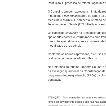
instituição. O processo de reformulação inici
O Conselho também aprovou a minuta da res
modalidade
fellowship
na área de saúde da 
Medicina (FM/UnB). O parecer foi relatado p
Tecnologias em Saúde (FCTS/UnB), no camp
Os cursos de
fellowship
na área de saúde ca
tipo aperfeiçoamento, estruturados como tre
uma subespecialidade após a conclusão da
modalidade de residência.
Conforme as normas aprovadas, os cursos de
realizada por meio de editais públicos.
Nos informes da reunião, Roberto Goulart,
da avaliação quadrienal da Coordenação de 
programas de pós-graduação (PPGs) da Unive
pontuação).
ATENÇÃO – As informações, as fotos e os textos p
fonte seja devidamente citada e que não haja alte