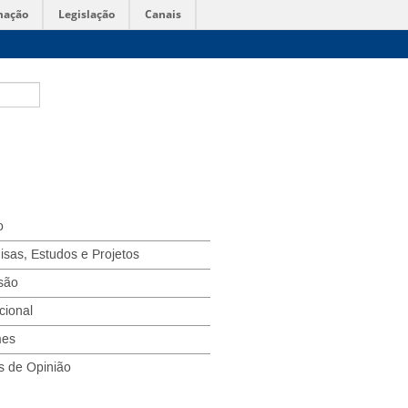
mação
Legislação
Canais
o
isas, Estudos e Projetos
são
ucional
mes
s de Opinião