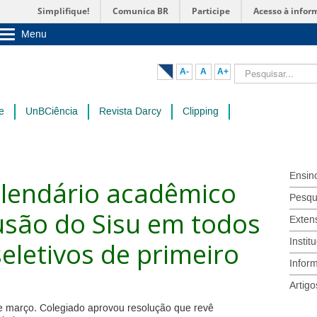
Simplifique!
Comunica BR
Participe
Acesso à infor
Menu
Sobre a UnB
Unidades acadêmicas
Pesquisar...
A-
A
A+
Estude na UnB
Graduação
Pós-Graduação
e
UnBCiência
Revista Darcy
Clipping
Administração
Servidor
Ensin
alendário acadêmico
Pesqu
usão do Sisu em todos
Exten
Instit
eletivos de primeiro
Infor
Artigo
e março. Colegiado aprovou resolução que revê