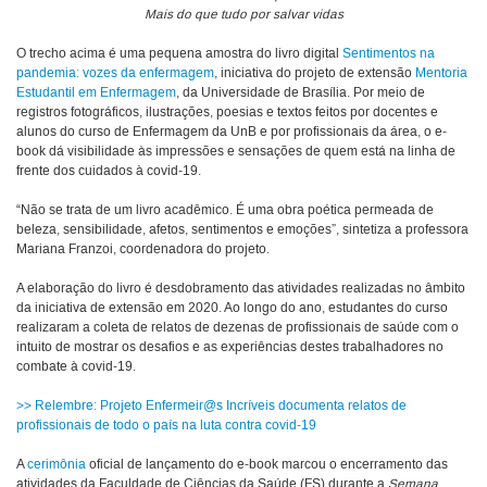
Mais do que tudo por salvar vidas
O trecho acima é uma pequena amostra do livro digital
Sentimentos na
pandemia: vozes da enfermagem
, iniciativa do projeto de extensão
Mentoria
Estudantil em Enfermagem
, da Universidade de Brasília. Por meio de
registros fotográficos, ilustrações, poesias e textos feitos por docentes e
alunos do curso de Enfermagem da UnB e por profissionais da área, o e-
book dá visibilidade às impressões e sensações de quem está na linha de
frente dos cuidados à covid-19.
“Não se trata de um livro acadêmico. É uma obra poética permeada de
beleza, sensibilidade, afetos, sentimentos e emoções”, sintetiza a professora
Mariana Franzoi, coordenadora do projeto.
A elaboração do livro é desdobramento das atividades realizadas no âmbito
da
iniciativa de extensão em 2020. Ao longo do ano, estudantes do curso
realizaram a coleta de relatos de dezenas de profissionais de saúde com o
intuito de mostrar os desafios e as experiências destes trabalhadores no
combate à covid-19.
>> Relembre: Projeto Enfermeir@s Incríveis documenta relatos de
profissionais de todo o país na luta contra covid-19
A
cerimônia
oficial de lançamento do e-book marcou o encerramento das
atividades da Faculdade de Ciências da Saúde (FS) durante a
Semana