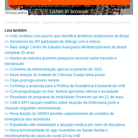
Jornalismo - Secom UnB
·
Organizadora do livro, profª Mariana Franzoi conta o processo
Leia também:
>> UnB contribui com acervo que identifica territórios tradicionais do Brasil
>> Servidores da SPI participam de diálogo com a reitora
>> Mais antigo Centro de Estudos Avançados Multidisciplinares do Brasil
completa 35 anos
>> Núcleo de estudos promove pesquisa nacional sobre travestis e
transexuais
>> Conselho de Administração aprova orçamento de 2021
>> Nova direção do Instituto de Ciências Exatas toma posse
>> Cepe prorroga ensino remoto
>> Conheça a proposta para a Política de Assistência Estudantil da UnB
>> Com programação on-line, festival aproxima ciência e sociedade
>> Resultado do programa de mobilidade Promover sai em 21 de maio
>> UnB e DPU lançam relatório sobre atuação da Defensoria junto a
crianças migrantes venezuelanas
>> Nova função do SIGRH permite cadastramento de contatos de
emergência dos servidores
>> Estudantes dão visibilidade a atuação médica por meio de disciplina
>> Nova funcionalidade do app Guardiões da Saúde facilita o
monitoramento de casos de covid-19 na UnB