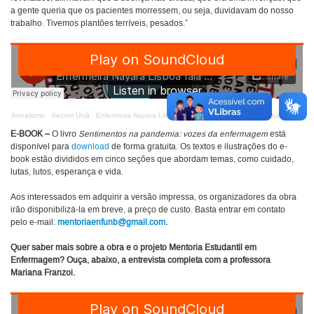
a gente queria que os pacientes morressem, ou seja, duvidavam do nosso
trabalho. Tivemos plantões terríveis, pesados.”
Jornalismo - Secom UnB
·
Enfermeira Nayara Lisboa fala sobre o momento da intubação do paciente com covid-19
E-BOOK –
O livro
Sentimentos na pandemia: vozes da enfermagem
está
disponível para
download
de forma gratuita. Os textos e ilustrações do e-
book estão divididos em cinco seções que abordam temas, como cuidado,
lutas, lutos, esperança e vida.
Aos interessados em adquirir a versão impressa, os organizadores da obra
irão disponibilizá-la em breve, a preço de custo. Basta entrar em contato
pelo e-mail:
mentoriaenfunb@gmail.com
.
Quer saber mais sobre a obra e o projeto Mentoria Estudantil em
Enfermagem? Ouça, abaixo, a entrevista completa com a professora
Mariana Franzoi.