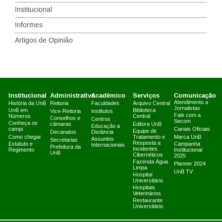
Institucional
Informes
Artigos de Opinião
Institucional
Administrativo
Acadêmico
Serviços
Comunicação
Atendimento a
História da UnB
Reitoria
Faculdades
Arquivo Central
Jornalistas
UnB em
Biblioteca
Vice-Reitoria
Institutos
Fale com a
Números
Central
Conselhos e
Centros
Secom
Conheça os
câmaras
Editora UnB
Educação a
campi
Canais Oficiais
Equipe de
Decanatos
Distância
Como chegar
Tratamento e
Marca UnB
Assuntos
Secretarias
Resposta a
Estatuto e
Campanha
Internacionais
Prefeitura da
Incidentes
Regimento
Institucional
UnB
Cibernéticos
2025
Fazenda Água
Planner 2024
Limpa
UnB TV
Hospital
Universitário
Hospitais
Veterinários
Restaurante
Universitário