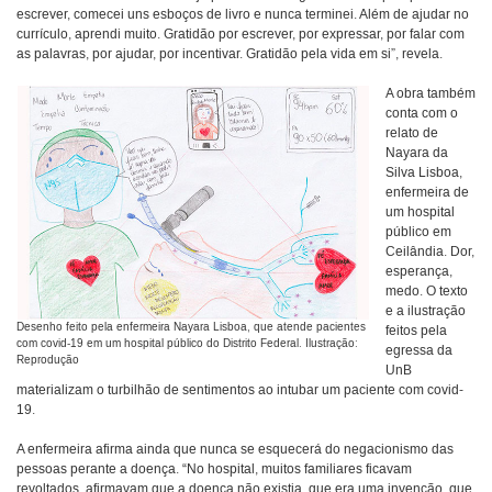
escrever, comecei uns esboços de livro e nunca terminei. Além de ajudar no
currículo, aprendi muito. Gratidão por escrever, por expressar, por falar com
as palavras, por ajudar, por incentivar. Gratidão pela vida em si”, revela.
A obra também
conta com o
relato de
Nayara da
Silva Lisboa,
enfermeira de
um hospital
público em
Ceilândia. Dor,
esperança,
medo. O texto
e a ilustração
Desenho feito pela enfermeira Nayara Lisboa, que atende pacientes
feitos pela
com covid-19 em um hospital público do Distrito Federal. Ilustração:
egressa da
Reprodução
UnB
materializam o turbilhão de sentimentos ao intubar um paciente com covid-
19.
A enfermeira afirma ainda que nunca se esquecerá do negacionismo das
pessoas perante a doença. “No hospital, muitos familiares ficavam
revoltados, afirmavam que a doença não existia, que era uma invenção, que