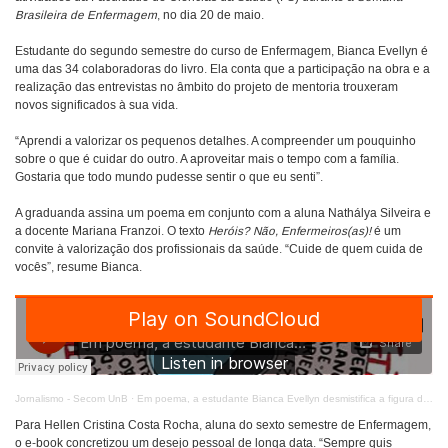
Brasileira de Enfermagem
, no dia 20 de maio.
Estudante do segundo semestre do curso de Enfermagem, Bianca Evellyn é
uma das 34 colaboradoras do livro. Ela conta que a participação na obra e a
realização das entrevistas no âmbito do projeto de mentoria trouxeram
novos significados à sua vida.
“Aprendi a valorizar os pequenos detalhes. A compreender um pouquinho
sobre o que é cuidar do outro. A aproveitar mais o tempo com a família.
Gostaria que todo mundo pudesse sentir o que eu senti”.
A graduanda assina um poema em conjunto com a aluna Nathálya Silveira e
a docente Mariana Franzoi. O texto
Heróis? Não, Enfermeiros(as)!
é um
convite à valorização dos profissionais da saúde. “Cuide de quem cuida de
vocês”, resume Bianca.
Jornalismo - Secom UnB
·
Em poema, a estudante Bianca Evellyn desmistifica a figura do enfermeiro-herói
Para Hellen Cristina Costa Rocha, aluna do sexto semestre de Enfermagem,
o e-book concretizou um desejo pessoal de longa data. “Sempre quis