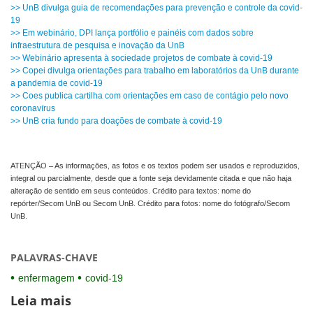
>> UnB divulga guia de recomendações para prevenção e controle da covid-
19
>> Em webinário, DPI lança portfólio e painéis com dados sobre
infraestrutura de pesquisa e inovação da UnB
>> Webinário apresenta à sociedade projetos de combate à covid-19
>> Copei divulga orientações para trabalho em laboratórios da UnB durante
a pandemia de covid-19
>> Coes publica cartilha com orientações em caso de contágio pelo novo
coronavírus
>> UnB cria fundo para doações de combate à covid-19
ATENÇÃO – As informações, as fotos e os textos podem ser usados e reproduzidos,
integral ou parcialmente, desde que a fonte seja devidamente citada e que não haja
alteração de sentido em seus conteúdos. Crédito para textos: nome do
repórter/Secom UnB ou Secom UnB. Crédito para fotos: nome do fotógrafo/Secom
UnB.
PALAVRAS-CHAVE
enfermagem
covid-19
Leia mais