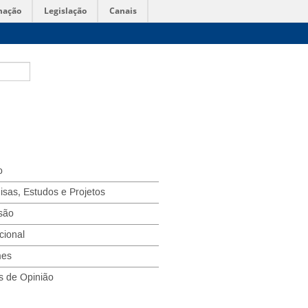
mação
Legislação
Canais
o
isas, Estudos e Projetos
são
ucional
mes
s de Opinião