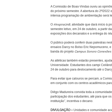
A Comissão de Boas-Vindas ouviu as opiniõe
do próximo semestre. A abertura do 2º/2022 
intensa programação de ambientação será le
O
#InspiraUnB
, atividade que dará início à 
semestre letivo, em 24 de outubro, a partir da
exposições dos decanatos e a entrega do
Ma
O público poderá conferir duas palestras nes
ensaios Darcy no Bolso Eric Nepomuceno, e à
banda do projeto
Campus Sonoro Conexões
As atléticas também estarão presentes, ajud
Universidade. Estudantes dos campi Ceilândia
24 de outubro para deslocamento até o Darcy
Para evitar que calouros se percam, a Comi
em conjunto com os centros acadêmicos para
Diêgo Madureira convida toda a comunidade a
participação dos estudantes, até para que o
instituição”, incentiva o decano.
DIVULGAÇÃO –
Unidades e comunidade acad