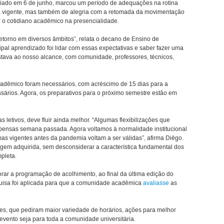
iniciado em 6 de junho, marcou um período de adequações na rotina
da vigente, mas também de alegria com a retomada da movimentação
ar o cotidiano acadêmico na presencialidade.
etorno em diversos âmbitos”, relata o decano de Ensino de
pal aprendizado foi lidar com essas expectativas e saber fazer uma
ava ao nosso alcance, com comunidade, professores, técnicos,
cadêmico foram necessários, com acréscimo de 15 dias para a
ários. Agora, os preparativos para o próximo semestre estão em
 letivos, deve fluir ainda melhor. “Algumas flexibilizações que
ensas semana passada. Agora voltamos à normalidade institucional
as vigentes antes da pandemia voltam a ser válidas”, afirma Diêgo.
agagem adquirida, sem desconsiderar a característica fundamental dos
pleta.
rar a programação de acolhimento, ao final da última edição do
uisa foi aplicada para que a comunidade acadêmica
avaliasse
as
tes, que pediram maior variedade de horários, ações para melhor
evento seja para toda a comunidade universitária.