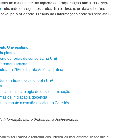
iativas no material de divulgação da programação oficial do
Boas-
o
indicando os seguintes dados: título, descrição, data e horário,
onsável pela atividade. O envio das informações pode ser feito até 30
ito Universitário
do planeta
érie de rodas de conversa na UnB
eroidentificação
iderada 26ª melhor da América Latina
 doutora honoris causa pela UnB
os
ânico com tecnologia de descontaminação
mas de iniciação à docência
ara combate à evasão escolar do Geledés
de informação sobre ônibus para deslocamento.
odem ser usados e reproduzidos, integral ou parcialmente, desde que a