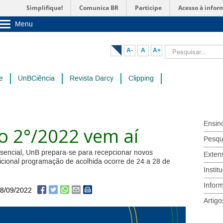
Simplifique!
Comunica BR
Participe
Acesso à infor
Menu
Sobre a UnB
Unidades acadêmicas
Pesquisar...
A-
A
A+
Estude na UnB
Graduação
Pós-Graduação
e
UnBCiência
Revista Darcy
Clipping
Administração
Servidor
Ensin
o 2°/2022 vem aí
Pesqu
sencial, UnB prepara-se para recepcionar novos
Exten
icional programação de acolhida ocorre de 24 a 28 de
Instit
Infor
8/09/2022
Artigo