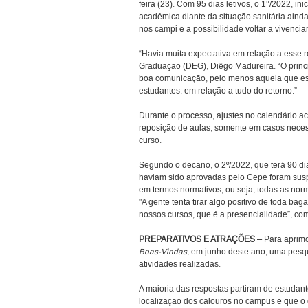
feira (23). Com 95 dias letivos, o 1°/2022, 
acadêmica diante da situação sanitária ain
nos campi e a possibilidade voltar a vivenci
“Havia muita expectativa em relação a esse r
Graduação (DEG), Diêgo Madureira. “O princi
boa comunicação, pelo menos aquela que est
estudantes, em relação a tudo do retorno.”
Durante o processo, ajustes no calendário a
reposição de aulas, somente em casos necess
curso.
Segundo o decano, o 2º/2022, que terá 90 dias
haviam sido aprovadas pelo Cepe foram susp
em termos normativos, ou seja, todas as norm
"A gente tenta tirar algo positivo de toda b
nossos cursos, que é a presencialidade”, com
PREPARATIVOS E ATRAÇÕES –
Para aprimo
Boas-Vindas
, em junho deste ano, uma pesq
atividades realizadas.
A maioria das respostas partiram de estudan
localização dos calouros no campus e que o 