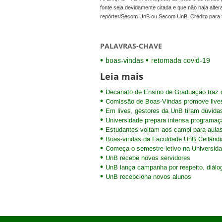
fonte seja devidamente citada e que não haja alte
repórter/Secom UnB ou Secom UnB. Crédito para 
PALAVRAS-CHAVE
boas-vindas
retomada covid-19
Leia mais
Decanato de Ensino de Graduação traz o
Comissão de Boas-Vindas promove lives
Em lives, gestores da UnB tiram dúvida
Universidade prepara intensa programaç
Estudantes voltam aos campi para aulas
Boas-vindas da Faculdade UnB Ceilândia
Começa o semestre letivo na Universida
UnB recebe novos servidores
UnB lança campanha por respeito, diálo
UnB recepciona novos alunos