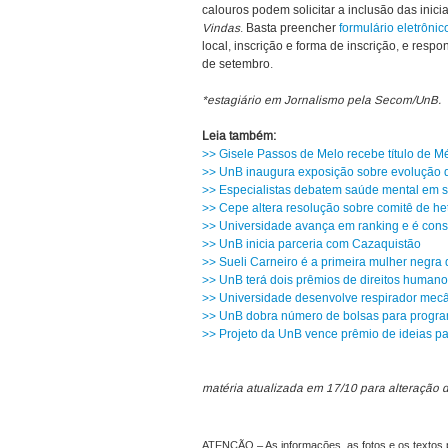
calouros podem solicitar a inclusão das inic
Vindas
. Basta preencher
formulário eletrônic
local, inscrição e forma de inscrição, e resp
de setembro.
*estagiário em Jornalismo pela Secom/UnB.
Leia também:
>> Gisele Passos de Melo recebe título de Mér
>> UnB inaugura exposição sobre evolução 
>> Especialistas debatem saúde mental em s
>> Cepe altera resolução sobre comitê de het
>> Universidade avança em ranking e é cons
>> UnB inicia parceria com Cazaquistão
>> Sueli Carneiro é a primeira mulher negra
>> UnB terá dois prêmios de direitos human
>> Universidade desenvolve respirador mec
>> UnB dobra número de bolsas para progra
>> Projeto da UnB vence prêmio de ideias p
matéria atualizada em 17/10 para alteração 
ATENÇÃO – As informações, as fotos e os textos p