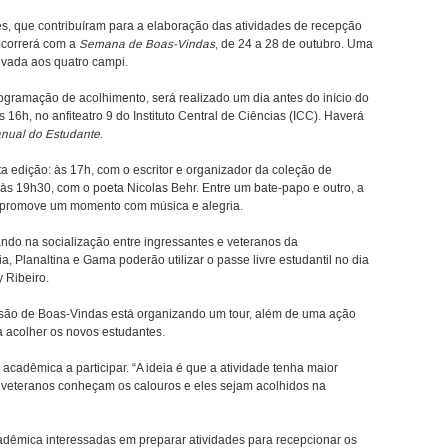
s, que contribuíram para a elaboração das atividades de recepção
ocorrerá com a
Semana de Boas-Vindas
, de 24 a 28 de outubro. Uma
vada aos quatro campi.
programação de acolhimento, será realizado um dia antes do início do
s 16h, no anfiteatro 9 do Instituto Central de Ciências (ICC). Haverá
nual do Estudante
.
ta edição: às 17h, com o escritor e organizador da coleção de
s 19h30, com o poeta Nicolas Behr. Entre um bate-papo e outro, a
promove um momento com música e alegria.
ando na socialização entre ingressantes e veteranos da
, Planaltina e Gama poderão utilizar o passe livre estudantil no dia
 Ribeiro.
ssão de Boas-Vindas está organizando um tour, além de uma ação
 acolher os novos estudantes.
cadêmica a participar. “A ideia é que a atividade tenha maior
s veteranos conheçam os calouros e eles sejam acolhidos na
êmica interessadas em preparar atividades para recepcionar os