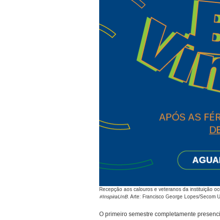
Recepção aos calouros e veteranos da instituição o
#InspiraUnB
. Arte: Francisco George Lopes/Secom 
O primeiro semestre completamente presenci