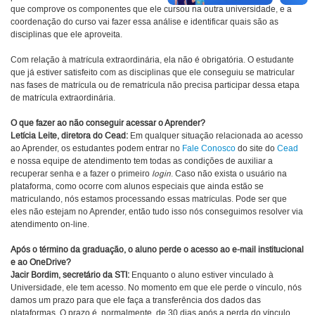
que comprove os componentes que ele cursou na outra universidade, e a
coordenação do curso vai fazer essa análise e identificar quais são as
disciplinas que ele aproveita.
Com relação à matrícula extraordinária, ela não é obrigatória. O estudante
que já estiver satisfeito com as disciplinas que ele conseguiu se matricular
nas fases de matrícula ou de rematrícula não precisa participar dessa etapa
de matrícula extraordinária.
O que fazer ao não conseguir acessar o Aprender?
Letícia Leite, diretora do Cead:
Em qualquer situação relacionada ao acesso
ao Aprender, os estudantes podem entrar no
Fale Conosco
do site do
Cead
e nossa equipe de atendimento tem todas as condições de auxiliar a
recuperar senha e a fazer o primeiro
login
. Caso não exista o usuário na
plataforma, como ocorre com alunos especiais que ainda estão se
matriculando, nós estamos processando essas matrículas. Pode ser que
eles não estejam no Aprender, então tudo isso nós conseguimos resolver via
atendimento on-line.
Após o término da graduação, o aluno perde o acesso ao e-mail institucional
e ao OneDrive?
Jacir Bordim, secretário da STI:
Enquanto o aluno estiver vinculado à
Universidade, ele tem acesso. No momento em que ele perde o vínculo, nós
damos um prazo para que ele faça a transferência dos dados das
plataformas. O prazo é, normalmente, de 30 dias após a perda do vínculo.