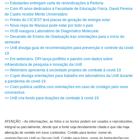
>> Estudantes entregam carta de reivindicações à Reitoria
>> Com 45 anos dedicados à Faculdade de Educação Física, David Pereira
de Castro recebe Mérito Universitário
>> Prédio do CIC/EST terá placas de geração de energia solar
>> Nova cepa de Manaus pode estar por todo o país
>> HUB inaugura Laboratório de Diagnóstico Molecular
>> Decanato de Ensino de Graduação traz orientações para o início do
semestre
>> UnB divulga guia de recomendações para prevenção e controle da covid-
19
>> Em webinário, DPI lança portfólio e painéis com dados sobre
infraestrutura de pesquisa e inovação da UnB
>> Webinário apresenta à sociedade projetos de combate à covid-19
>> Copei divulga orientações para trabalho em laboratórios da UnB durante
a pandemia de covid-19
>> Coes publica cartilha com orientações em caso de contágio pelo novo
coronavírus
>> UnB cria fundo para doações de combate à covid-19
ATENÇÃO – As informações, as fotos e os textos podem ser usados e reproduzidos,
integral ou parcialmente, desde que a fonte seja devidamente citada e que não haja
alteração de sentido em seus conteúdos. Crédito para textos: nome do
repórter/Secom UnB ou Secom UnB. Crédito para fotos: nome do fotógrafo/Secom