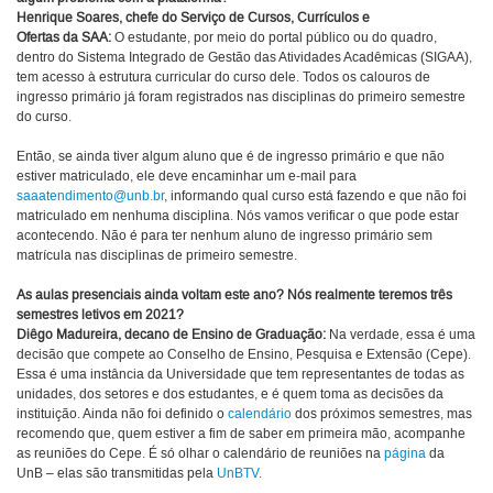
Henrique Soares, chefe do Serviço de Cursos, Currículos e
Ofertas da SAA:
O estudante, por meio do portal público ou do quadro,
dentro do Sistema Integrado de Gestão das Atividades Acadêmicas (SIGAA),
tem acesso à estrutura curricular do curso dele. Todos os calouros de
ingresso primário já foram registrados nas disciplinas do primeiro semestre
do curso.
Então, se ainda tiver algum aluno que é de ingresso primário e que não
estiver matriculado, ele deve encaminhar um e-mail para
saaatendimento@unb.br
, informando qual curso está fazendo e que não foi
matriculado em nenhuma disciplina. Nós vamos verificar o que pode estar
acontecendo. Não é para ter nenhum aluno de ingresso primário sem
matrícula nas disciplinas de primeiro semestre.
As aulas presenciais ainda voltam este ano? Nós realmente teremos três
semestres letivos em 2021?
Diêgo Madureira, decano de Ensino de Graduação:
Na verdade, essa é uma
decisão que compete ao Conselho de Ensino, Pesquisa e Extensão (Cepe).
Essa é uma instância da Universidade que tem representantes de todas as
unidades, dos setores e dos estudantes, e é quem toma as decisões da
instituição. Ainda não foi definido o
calendário
dos próximos semestres, mas
recomendo que, quem estiver a fim de saber em primeira mão, acompanhe
as reuniões do Cepe. É só olhar o calendário de reuniões na
página
da
UnB – elas são transmitidas pela
UnBTV
.