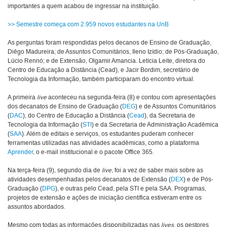
importantes a quem acabou de ingressar na instituição.
>> Semestre começa com 2.959 novos estudantes na UnB
As perguntas foram respondidas pelos decanos de Ensino de Graduação,
Diêgo Madureira; de Assuntos Comunitários, Ileno Izídio; de Pós-Graduação,
Lúcio Rennó; e de Extensão, Olgamir Amancia. Letícia Leite, diretora do
Centro de Educação a Distância (Cead), e Jacir Bordim, secretário de
Tecnologia da Informação, também participaram do encontro virtual.
A primeira
live
aconteceu na segunda-feira (8) e contou com apresentações
dos decanatos de Ensino de Graduação (
DEG
) e de Assuntos Comunitários
(
DAC
), do Centro de Educação a Distância (
Cead
), da Secretaria de
Tecnologia da Informação (
STI
) e da Secretaria de Administração Acadêmica
(
SAA
). Além de editais e serviços, os estudantes puderam conhecer
ferramentas utilizadas nas atividades acadêmicas, como a plataforma
Aprender
, o e-mail institucional e o pacote Office 365.
Na terça-feira (9), segundo dia de
live
, foi a vez de saber mais sobre as
atividades desempenhadas pelos decanatos de Extensão (
DEX
) e de Pós-
Graduação (
DPG
), e outras pelo Cead, pela STI e pela SAA. Programas,
projetos de extensão e ações de iniciação científica estiveram entre os
assuntos abordados.
Mesmo com todas as informações disponibilizadas nas
lives
, os gestores