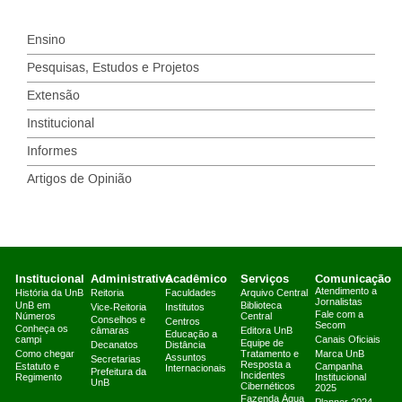
Ensino
Pesquisas, Estudos e Projetos
Extensão
Institucional
Informes
Artigos de Opinião
Institucional
Administrativo
Acadêmico
Serviços
Comunicação
Atendimento a
História da UnB
Reitoria
Faculdades
Arquivo Central
Jornalistas
UnB em
Biblioteca
Vice-Reitoria
Institutos
Fale com a
Números
Central
Conselhos e
Centros
Secom
Conheça os
câmaras
Editora UnB
Educação a
campi
Canais Oficiais
Equipe de
Decanatos
Distância
Como chegar
Tratamento e
Marca UnB
Assuntos
Secretarias
Resposta a
Estatuto e
Campanha
Internacionais
Prefeitura da
Incidentes
Regimento
Institucional
UnB
Cibernéticos
2025
Fazenda Água