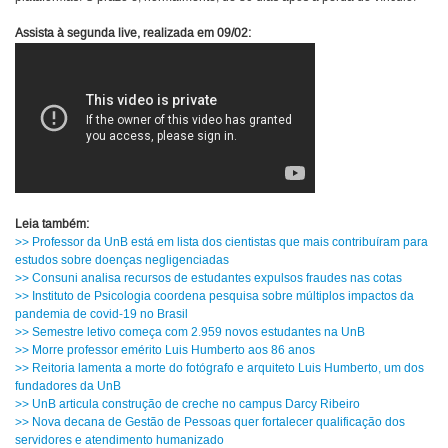
Assista à segunda live, realizada em 09/02:
Leia também:
>> Professor da UnB está em lista dos cientistas que mais contribuíram para
estudos sobre doenças negligenciadas
>> Consuni analisa recursos de estudantes expulsos fraudes nas cotas
>> Instituto de Psicologia coordena pesquisa sobre múltiplos impactos da
pandemia de covid-19 no Brasil
>> Semestre letivo começa com 2.959 novos estudantes na UnB
>> Morre professor emérito Luis Humberto aos 86 anos
>> Reitoria lamenta a morte do fotógrafo e arquiteto Luis Humberto, um dos
fundadores da UnB
>> UnB articula construção de creche no campus Darcy Ribeiro
>> Nova decana de Gestão de Pessoas quer fortalecer qualificação dos
servidores e atendimento humanizado