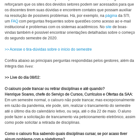
reforçaram que os sites dos devidos setores podem ser acessados para que
os discentes tirem suas dúvidas e encontrem contatos que possam auxiliar
na resolução de possíveis problemas. Há, por exemplo, na
página
da STI,
um
FAQ
com perguntas frequentes sobre questões como acesso ao e-mail
institucional e problemas com os sistemas acadêmicos. No
site
de boas-
vindas também é possível encontrar orientações detalhadas sobre o começo
do segundo semestre de 2020.
>> Acesse o tira-dúvidas sobre o início do semestre
Confira abaixo as principais perguntas respondidas pelos gestores, além da
íntegra das
lives
:
>> Live do dia 08/02:
O calouro pode trancar ou retirar disciplinas e até quando?
Henrique Soares, chefe do Serviço de Cursos, Currículos e Ofertas da SAA:
Em um semestre normal, o calouro não pode trancar, mas excepcionalmente
em razão da pandemia, ele pode, sim, realizar o trancamento do semestre
até o último dia do calendário letivo, ou seja, até o dia 22 de maio. O aluno
pode fazer a solicitação de trancamento via peticionamento eletrônico, assim
como pode solicitar a retirada de disciplinas.
Como o calouro fica sabendo quais disciplinas cursar, se por acaso tiver
algum problema com a plataforma?