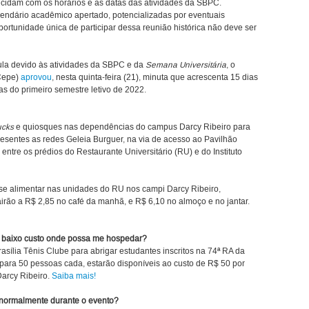
incidam com os horários e as datas das atividades da SBPC.
endário acadêmico apertado, potencializadas por eventuais
rtunidade única de participar dessa reunião histórica não deve ser
ula devido às atividades da SBPC e da
Semana Universitária
, o
Cepe)
aprovou
, nesta quinta-feira (21), minuta que acrescenta 15 dias
as do primeiro semestre letivo de 2022.
ucks
e quiosques nas dependências do campus Darcy Ribeiro para
resentes as redes Geleia Burguer, na via de acesso ao Pavilhão
entre os prédios do Restaurante Universitário (RU) e do Instituto
se alimentar nas unidades do RU nos campi Darcy Ribeiro,
airão a R$ 2,85 no café da manhã, e R$ 6,10 no almoço e no jantar.
e baixo custo onde possa me hospedar?
sília Tênis Clube para abrigar estudantes inscritos na 74ª RA da
ara 50 pessoas cada, estarão disponíveis ao custo de R$ 50 por
Darcy Ribeiro.
Saiba mais!
 normalmente durante o evento?