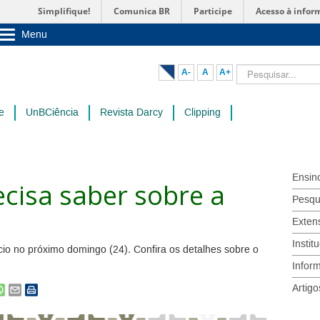
Simplifique!
Comunica BR
Participe
Acesso à infor
Menu
Sobre a UnB
Unidades acadêmicas
Pesquisar...
A-
A
A+
Estude na UnB
Graduação
Pós-Graduação
e
UnBCiência
Revista Darcy
Clipping
Administração
Servidor
Ensin
cisa saber sobre a
Pesqu
Exten
Instit
cio no próximo domingo (24). Confira os detalhes sobre o
Infor
Artigo