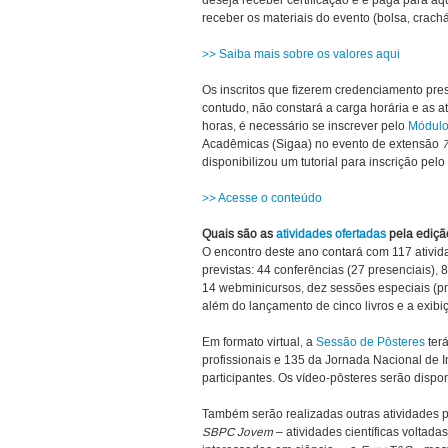
deseja receber certificação e é paga para a
receber os materiais do evento (bolsa, crach
>> Saiba mais sobre os valores aqui
Os inscritos que fizerem credenciamento pres
contudo, não constará a carga horária e as at
horas, é necessário se inscrever pelo
Módulo
Acadêmicas (Sigaa) no evento de extensão
disponibilizou um tutorial para inscrição pelo
>> Acesse o conteúdo
Quais são as
atividades ofertadas
pela ediçã
O encontro deste ano contará com 117 ativida
previstas: 44 conferências (27 presenciais), 
14 webminicursos, dez sessões especiais (pr
além do lançamento de cinco livros e a exibi
Em formato virtual, a
Sessão de Pôsteres
ter
profissionais e 135 da Jornada Nacional de In
participantes. Os vídeo-pôsteres serão disp
Também serão realizadas outras atividades 
SBPC Jovem
– atividades científicas voltad