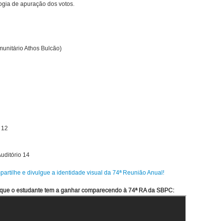
ologia de apuração dos votos.
unitário Athos Bulcão)
 12
Auditório 14
artilhe e divulgue a identidade visual da 74ª Reunião Anual!
o que o estudante tem a ganhar comparecendo à 74ª RA da SBPC: