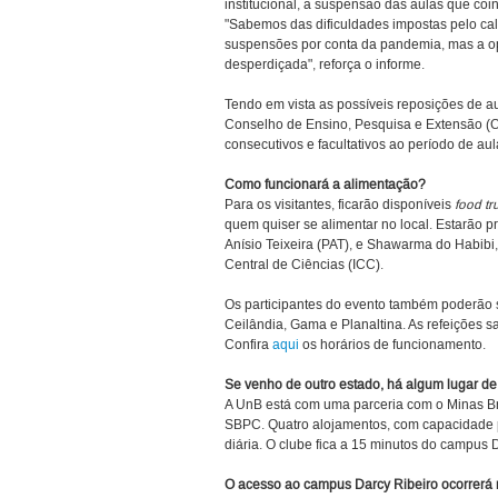
institucional, a suspensão das aulas que co
"Sabemos das dificuldades impostas pelo cal
suspensões por conta da pandemia, mas a opo
desperdiçada", reforça o informe.
Tendo em vista as possíveis reposições de a
Conselho de Ensino, Pesquisa e Extensão (
consecutivos e facultativos ao período de aul
Como funcionará a alimentação?
Para os visitantes, ficarão disponíveis
food tr
quem quiser se alimentar no local. Estarão p
Anísio Teixeira (PAT), e Shawarma do Habibi, 
Central de Ciências (ICC).
Os participantes do evento também poderão 
Ceilândia, Gama e Planaltina. As refeições s
Confira
aqui
os horários de funcionamento.
Se venho de outro estado, há algum lugar d
A UnB está com uma parceria com o Minas Bra
SBPC. Quatro alojamentos, com capacidade p
diária. O clube fica a 15 minutos do campus 
O acesso ao campus Darcy Ribeiro ocorrerá