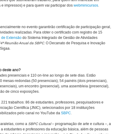
queles que submeteram trabalho, para quem tem interesse em
á e impressos) e para quem vai participar dos
webminicursos
.
encialmente no evento garantirão certificação de participação geral,
ividades realizadas. Para obter o certificado com registro de 15
 de Extensão
do Sistema Integrado de Gestão de Atividades
74ª Reunião Anual da SBPC
. O Decanato de Pesquisa e Inovação
 Sigaa.
o deste ano?
des presenciais e 110 on-line ao longo de sete dias. Estão
80 mesas-redondas (50 presenciais), 54 painéis (dois presenciais),
esenciais), um encontro (presencial), uma assembleia (presencial),
ção de cinco exposições.
á 221 trabalhos: 86 de estudantes, professores, pesquisadores e
iciação Científica (JNIC), selecionados por 18 instituições
onibilizados pelo canal no YouTube da
SBPC
.
paralelas, como a
SBPC Cultural
– programação de arte e cultura –, a
as a estudantes e professores da educação básica, além de pessoas