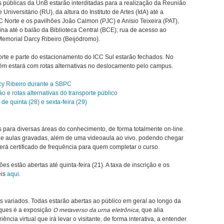
 públicas da UnB estarão interditadas para a realização da Reunião
niversitário (RU), da altura do Instituto de Artes (IdA) até a
C Norte e os pavilhões João Calmon (PJC) e Anísio Teixeira (PAT),
ina até o balão da Biblioteca Central (BCE); rua de acesso ao
emorial Darcy Ribeiro (Beijódromo).
rte e parte do estacionamento do ICC Sul estarão fechados. No
bém estará com rotas alternativas no deslocamento pelo campus.
cy Ribeiro durante a SBPC
 e rotas alternativas do transporte público
de quinta (28) e sexta-feira (29)
para diversas áreas do conhecimento, de forma totalmente on-line.
s de aulas gravadas, além de uma videoaula ao vivo, podendo chegar
verá certificado de frequência para quem completar o curso.
ões estão abertas até quinta-feira (21). A taxa de inscrição e os
eis
aqui
.
s variados. Todas estarão abertas ao público em geral ao longo da
aques é a exposição
O metaverso da urna eletrônica
, que alia
ncia virtual que irá levar o visitante, de forma interativa, a entender