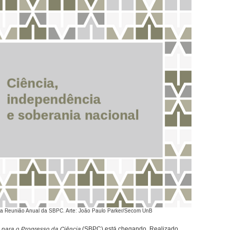
 da Reunião Anual da SBPC. Arte: João Paulo Parker/Secom UnB
 para o Progresso da Ciência
(SBPC) está chegando. Realizado