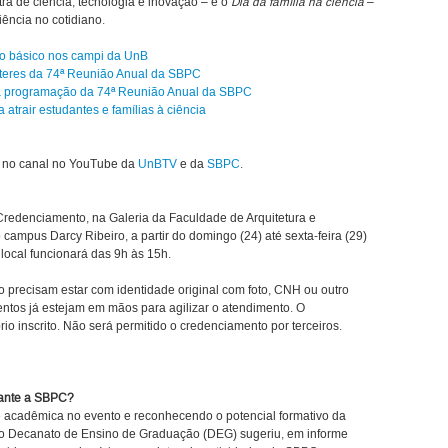
ra de ciência, tecnologia e inovação – e o
Dia da família na ciência
–
ência no cotidiano.
no básico nos campi da UnB
teres da 74ª Reunião Anual da SBPC
a programação da 74ª Reunião Anual da SBPC
atrair estudantes e famílias à ciência
lo no canal no YouTube da
UnBTV
e da
SBPC
.
 Credenciamento, na Galeria da Faculdade de Arquitetura e
campus Darcy Ribeiro, a partir do domingo (24) até sexta-feira (29)
local funcionará das 9h às 15h.
to precisam estar com identidade original com foto, CNH ou outro
ntos já estejam em mãos para agilizar o atendimento. O
io inscrito. Não será permitido o credenciamento por terceiros.
rante a SBPC?
e acadêmica no evento e reconhecendo o potencial formativo da
o Decanato de Ensino de Graduação (DEG) sugeriu, em informe