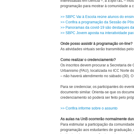
interessadas em ciência –, a
ExpoT&C
– most
programação para mostrar à comunidade a ci
>> SBPC Vai à Escola reúne alunos do ensi
>> Confira a programação da Sessão de Pôs
>> Panoramas da covid-19 são destaques d
>> SBPC Jovem aposta na interatividade para 
Onde posso assistir à programação on-line?
As atividades virtuais serão transmitidas pe
Como realizar o credenciamento?
Os inscritos devem procurar a Secretaria de
Urbanismo (FAU), localizada no ICC Norte do 
– não haverá atendimento no sábado (30). O 
Para se credenciar, os participantes do even
documento similar. Orienta-se que os docume
credenciamento só poderá ser feito pelo própr
>> Confira informe sobre o assunto
As aulas na UnB ocorrerão normalmente du
Para estimular a participação da comunidad
programação aos estudantes de graduação, 