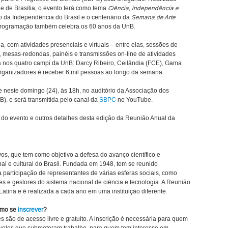
de de Brasília, o evento terá como tema
Ciência, independência e
o da Independência do Brasil e o centenário da
Semana de Arte
programação também celebra os 60 anos da UnB.
, com atividades presenciais e virtuais – entre elas, sessões de
, mesas-redondas, painéis e transmissões on-line de atividades
da nos quatro campi da UnB: Darcy Ribeiro, Ceilândia (FCE), Gama
 organizadores é receber 6 mil pessoas ao longo da semana.
e neste domingo (24), às 18h, no auditório da Associação dos
), e será transmitida pelo canal da
SBPC
no YouTube.
 do evento e outros detalhes desta edição da Reunião Anual da
vos, que tem como objetivo a defesa do avanço científico e
al e cultural do Brasil. Fundada em 1948, tem se reunido
 participação de representantes de várias esferas sociais, como
tes e gestores do sistema nacional de ciência e tecnologia. A Reunião
Latina e é realizada a cada ano em uma instituição diferente.
omo se
inscrever
?
são de acesso livre e gratuito. A inscrição é necessária para quem