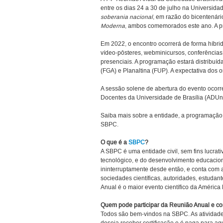
entre os dias 24 a 30 de julho na Universida
soberania nacional
, em razão do bicentenári
Moderna
, ambos comemorados este ano. A 
Em 2022, o encontro ocorrerá de forma híbrida
vídeo-pôsteres, webminicursos, conferências
presenciais. A programação estará distribuí
(FGA) e Planaltina (FUP). A expectativa dos
A sessão solene de abertura do evento ocorr
Docentes da Universidade de Brasília (ADUnB
Saiba mais sobre a entidade, a programação
SBPC.
O que é a
SBPC
?
A SBPC é uma entidade civil, sem fins lucrati
tecnológico, e do desenvolvimento educacion
ininterruptamente desde então, e conta com a
sociedades científicas, autoridades, estudan
Anual é o maior evento científico da América 
Quem pode participar da Reunião Anual e c
Todos são bem-vindos na SBPC. As atividades 