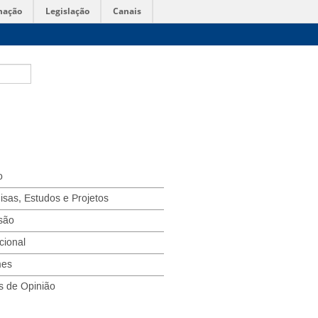
mação
Legislação
Canais
o
isas, Estudos e Projetos
são
ucional
mes
s de Opinião