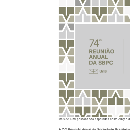
Mais de 6 mil pessoas são esperadas nesta edição
A
74ª Reunião Anual da Sociedade Brasileira