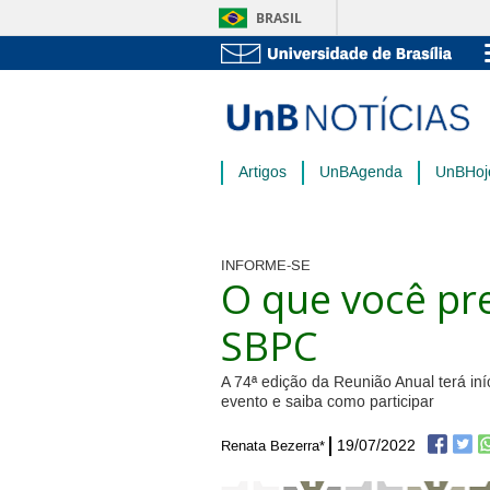
BRASIL
Artigos
UnBAgenda
UnBHoj
INFORME-SE
O que você pre
SBPC
A 74ª edição da Reunião Anual terá iní
evento e saiba como participar
19/07/2022
Renata Bezerra*