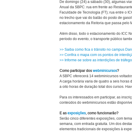
De domingo (24) a sábado (30), algumas vias
Anual da SBPC: rua em frente ao Restaurante U
Faculdade de Tecnologia (FT); rua entre o IC
no trecho que vai do balão do posto de gasol
estacionamento da Reitoria que passa pelo M
Além disso, todo o estacionamento do ICC No
período do evento, o transporte público tam
>> Saiba como fica o trânsito no campus Dar
>> Confira o mapa com os pontos de interdição
>> Informe-se sobre as interdições de tráfego 
Como participar dos
webminicursos
?
A SBPC oferecerá 14 webminicursos voltados 
A carga horária varia de quatro a seis hora
a oito horas de duração total dos cursos. Ha
Para os interessados em participar, as inscriç
conteúdos do webminicursos estão disponív
E as
exposições
, como funcionarão?
Serão cinco diferentes exposições, com tema
semana, com entrada gratuita. Um dos dest
elementos tradicionais de exposições à experiê