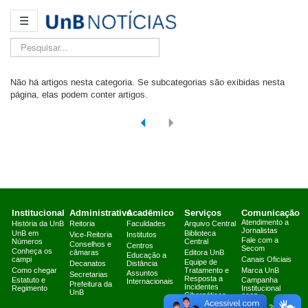
☰
Pesquisar...
Não há artigos nesta categoria. Se subcategorias são exibidas nesta
página, elas podem conter artigos.
Institucional
Administrativo
Acadêmico
Serviços
Comunicação
Atendimento a
História da UnB
Reitoria
Faculdades
Arquivo Central
Jornalistas
UnB em
Biblioteca
Vice-Reitoria
Institutos
Fale com a
Números
Central
Conselhos e
Centros
Secom
Conheça os
câmaras
Editora UnB
Educação a
campi
Canais Oficiais
Equipe de
Decanatos
Distância
Como chegar
Tratamento e
Marca UnB
Assuntos
Secretarias
Resposta a
Estatuto e
Campanha
Internacionais
Prefeitura da
Incidentes
Regimento
Institucional
UnB
Cibernéticos
2025
Fazenda Água