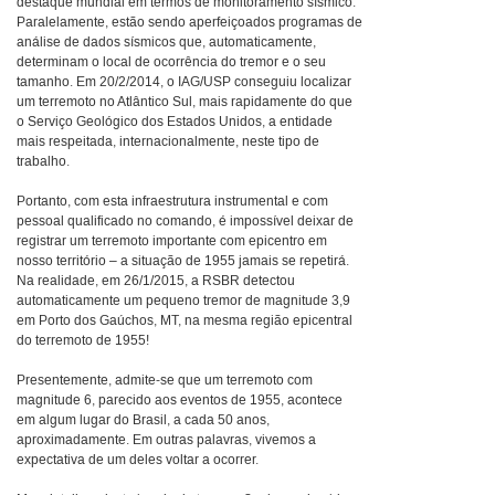
destaque mundial em termos de monitoramento sísmico.
Paralelamente, estão sendo aperfeiçoados programas de
análise de dados sísmicos que, automaticamente,
determinam o local de ocorrência do tremor e o seu
tamanho. Em 20/2/2014, o IAG/USP conseguiu localizar
um terremoto no Atlântico Sul, mais rapidamente do que
o Serviço Geológico dos Estados Unidos, a entidade
mais respeitada, internacionalmente, neste tipo de
trabalho.
Portanto, com esta infraestrutura instrumental e com
pessoal qualificado no comando, é impossível deixar de
registrar um terremoto importante com epicentro em
nosso território – a situação de 1955 jamais se repetirá.
Na realidade, em 26/1/2015, a RSBR detectou
automaticamente um pequeno tremor de magnitude 3,9
em Porto dos Gaúchos, MT, na mesma região epicentral
do terremoto de 1955!
Presentemente, admite-se que um terremoto com
magnitude 6, parecido aos eventos de 1955, acontece
em algum lugar do Brasil, a cada 50 anos,
aproximadamente. Em outras palavras, vivemos a
expectativa de um deles voltar a ocorrer.