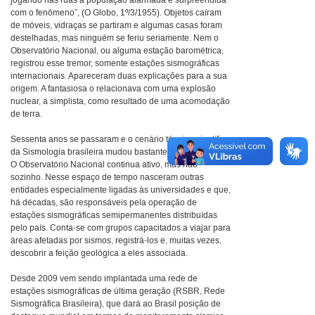
jogando nas ruas a população alarmada e surpreendida
com o fenômeno”, (O Globo, 1º/3/1955). Objetos caíram
de móveis, vidraças se partiram e algumas casas foram
destelhadas, mas ninguém se feriu seriamente. Nem o
Observatório Nacional, ou alguma estação barométrica,
registrou esse tremor, somente estações sismográficas
internacionais. Apareceram duas explicações para a sua
origem. A fantasiosa o relacionava com uma explosão
nuclear, a simplista, como resultado de uma acomodação
de terra.
Sessenta anos se passaram e o cenário técnico-científico
da Sismologia brasileira mudou bastante, e para melhor.
O Observatório Nacional continua ativo, mas não
sozinho. Nesse espaço de tempo nasceram outras
entidades especialmente ligadas às universidades e que,
há décadas, são responsáveis pela operação de
estações sismográficas semipermanentes distribuídas
pelo país. Conta-se com grupos capacitados a viajar para
áreas afetadas por sismos, registrá-los e, muitas vezes,
descobrir a feição geológica a eles associada.
Desde 2009 vem sendo implantada uma rede de
estações sismográficas de última geração (RSBR, Rede
Sismográfica Brasileira), que dará ao Brasil posição de