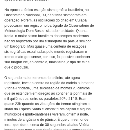
Na época, a única estação sismográfica brasileira, no
Observatório Nacional, RJ, não tinha sismógrafo em
operação. Porém, as oscilações do chão em Cuiabá
provocaram um registro no barógrafo do Observatório de
Meteorologia Dom Bosco, situado na cidade. Quanta
ironia, o maior sismo brasileiro dos tempos modernos
não foi registrado por um sismógrafo do país, e sim por
um barógrafo. Mas quase uma centena de estações
sismográficas espalhadas pelo mundo registraram o
tremor mato-grossense, por isso, foi possível conhecer
sua magnitude, epicentro e, mais tarde, o tipo de falha
que o produziu.
O segundo maior terremoto brasileiro, até agora
registrado, teve epicentro na região da cadeia submarina
Vitória-Trindade, uma sucessão de montes vulcânicos
que se estendem em direção ao continente por mais de
mil quilômetros, entre os paralelos 20º e 21° S. Eram
quase 23h quando as vibrações do tremor atingiram o
litoral do Espírito Santo e Vitória: “Esta capital e alguns
municípios espírito-santenses viveram, ontem à noite,
minutos de angústia e de pânico. É que um tremor de
terra, que durou cerca de 30 segundos, abalou Vitória,