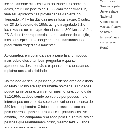
Mestre em
tectonicamente mais estáveis do Planeta. O primeiro
Geofísica pela
deles, em 31 de janeiro de 1955, com magnitude 6.2,
Universidade
teve seu epicentro nas proximidades da Serra do
Nacional
Tombador, MT – há dúvidas nessa localização. O outro,
Autônoma do
em 28 de fevereiro de 1955, atingiu magnitude 6.1 e
México. É autor
localizou-se no mar, aproximadamente 360 km de Vitória,
do livro
O
ES. Ambos tinham potencial para ocasionar destruição,
terremoto que
mas seus epicentros, longe de áreas habitadas, não
mexeu com o
produziram tragédias a lamentar.
Brasil
.
Ao completarem 60 anos, vale a pena falar um pouco
mais sobre eles e também perguntar o quanto
aprendemos desde então e o quanto nos capacitamos a
registrar nossa sismicidade.
Na metade do século passado, a extensa área do estado
do Mato Grosso era esparsamente povoada, as cidades
pouco numerosas e, um tremor, mesmo forte, como o de
31/1/1955, acabou sendo percebido por poucos – ele
interrompeu um baile da sociedade cuiabana, a cerca de
380 km do epicentro. O fato é que o caso passou batido
pela imprensa, pois há raras notícias jornalísticas. No
entanto, uma campanha realizada pela UnB em busca de
pessoas que relembravam o fato, mesmo feita 28 anos
após o sismo, teve sucesso.