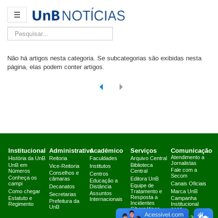
☰
Pesquisar...
Não há artigos nesta categoria. Se subcategorias são exibidas nesta
página, elas podem conter artigos.
Institucional
Administrativo
Acadêmico
Serviços
Comunicação
Atendimento a
História da UnB
Reitoria
Faculdades
Arquivo Central
Jornalistas
UnB em
Biblioteca
Vice-Reitoria
Institutos
Fale com a
Números
Central
Conselhos e
Centros
Secom
Conheça os
câmaras
Editora UnB
Educação a
campi
Canais Oficiais
Equipe de
Decanatos
Distância
Como chegar
Tratamento e
Marca UnB
Assuntos
Secretarias
Resposta a
Estatuto e
Campanha
Internacionais
Prefeitura da
Incidentes
Regimento
Institucional
UnB
Cibernéticos
2025
Fazenda Água