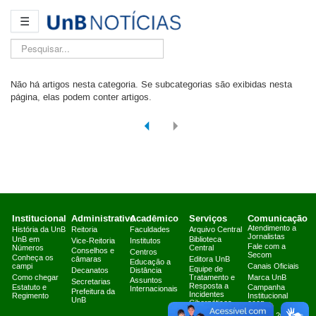
☰
Pesquisar...
Não há artigos nesta categoria. Se subcategorias são exibidas nesta
página, elas podem conter artigos.
Institucional
Administrativo
Acadêmico
Serviços
Comunicação
Atendimento a
História da UnB
Reitoria
Faculdades
Arquivo Central
Jornalistas
UnB em
Biblioteca
Vice-Reitoria
Institutos
Fale com a
Números
Central
Conselhos e
Centros
Secom
Conheça os
câmaras
Editora UnB
Educação a
campi
Canais Oficiais
Equipe de
Decanatos
Distância
Como chegar
Tratamento e
Marca UnB
Assuntos
Secretarias
Resposta a
Estatuto e
Campanha
Internacionais
Prefeitura da
Incidentes
Regimento
Institucional
UnB
Cibernéticos
2025
Fazenda Água