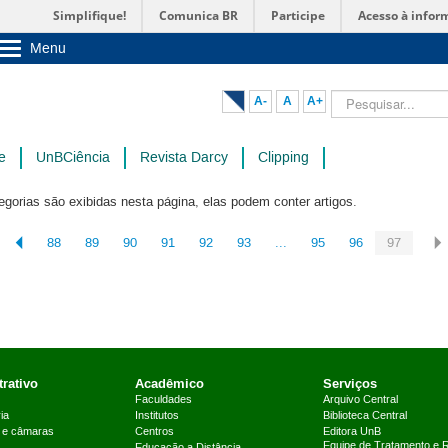
Simplifique!
Comunica BR
Participe
Acesso à infor
Menu
Sobre a UnB
Unidades acadêmicas
Pesquisar...
A-
A
A+
Estude na UnB
Graduação
Pós-Graduação
e
UnBCiência
Revista Darcy
Clipping
Administração
Servidor
egorias são exibidas nesta página, elas podem conter artigos.
88
89
90
91
92
93
...
95
96
97
rativo
Acadêmico
Serviços
Faculdades
Arquivo Central
ia
Institutos
Biblioteca Central
 e câmaras
Centros
Editora UnB
Equipe de Tratamento e 
Educação a Distância