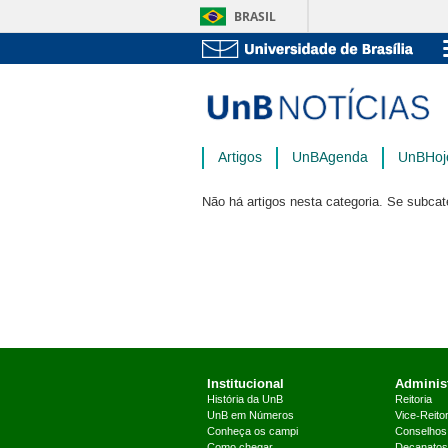
BRASIL
Artigos
UnBAgenda
UnBHoj
Não há artigos nesta categoria. Se subcat
Institucional
Administ
História da UnB
Reitoria
UnB em Números
Vice-Reitor
Conheça os campi
Conselhos
Como chegar
Decanatos