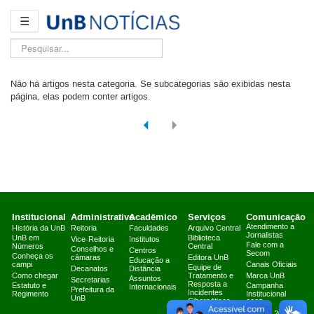
☰
Pesquisar...
Não há artigos nesta categoria. Se subcategorias são exibidas nesta
página, elas podem conter artigos.
Institucional
Administrativo
Acadêmico
Serviços
Comunicação
Atendimento a
História da UnB
Reitoria
Faculdades
Arquivo Central
Jornalistas
UnB em
Biblioteca
Vice-Reitoria
Institutos
Fale com a
Números
Central
Conselhos e
Centros
Secom
Conheça os
câmaras
Editora UnB
Educação a
campi
Canais Oficiais
Equipe de
Decanatos
Distância
Como chegar
Tratamento e
Marca UnB
Assuntos
Secretarias
Resposta a
Estatuto e
Campanha
Internacionais
Prefeitura da
Incidentes
Regimento
Institucional
UnB
Cibernéticos
2025
Fazenda Água