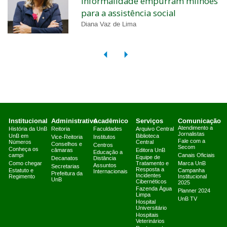
informalidade empurram milhões
para a assistência social
Diana Vaz de Lima
Institucional
Administrativo
Acadêmico
Serviços
Comunicação
Atendimento a
História da UnB
Reitoria
Faculdades
Arquivo Central
Jornalistas
UnB em
Biblioteca
Vice-Reitoria
Institutos
Fale com a
Números
Central
Conselhos e
Centros
Secom
Conheça os
câmaras
Editora UnB
Educação a
campi
Canais Oficiais
Equipe de
Decanatos
Distância
Como chegar
Tratamento e
Marca UnB
Assuntos
Secretarias
Resposta a
Estatuto e
Campanha
Internacionais
Prefeitura da
Incidentes
Regimento
Institucional
UnB
Cibernéticos
2025
Fazenda Água
Planner 2024
Limpa
UnB TV
Hospital
Universitário
Hospitais
Veterinários