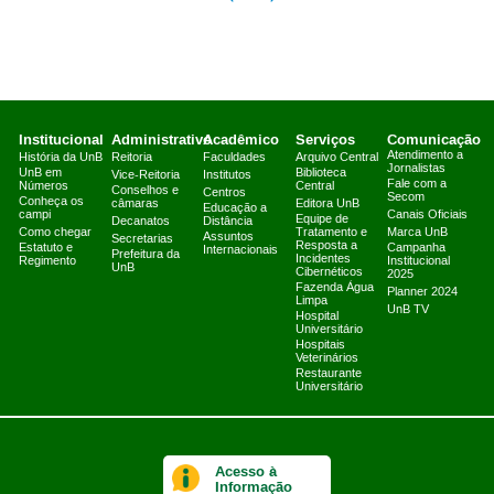
Institucional
Administrativo
Acadêmico
Serviços
Comunicação
Atendimento a
História da UnB
Reitoria
Faculdades
Arquivo Central
Jornalistas
UnB em
Biblioteca
Vice-Reitoria
Institutos
Fale com a
Números
Central
Conselhos e
Centros
Secom
Conheça os
câmaras
Editora UnB
Educação a
campi
Canais Oficiais
Equipe de
Decanatos
Distância
Como chegar
Tratamento e
Marca UnB
Assuntos
Secretarias
Resposta a
Estatuto e
Campanha
Internacionais
Prefeitura da
Incidentes
Regimento
Institucional
UnB
Cibernéticos
2025
Fazenda Água
Planner 2024
Limpa
UnB TV
Hospital
Universitário
Hospitais
Veterinários
Restaurante
Universitário
Acesso à
Informação