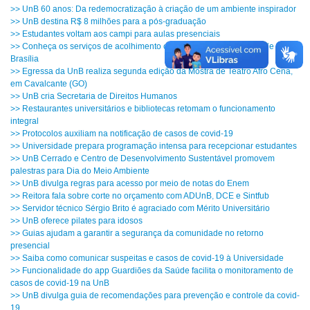
>> UnB 60 anos: Da redemocratização à criação de um ambiente inspirador
>> UnB destina R$ 8 milhões para a pós-graduação
>> Estudantes voltam aos campi para aulas presenciais
>> Conheça os serviços de acolhimento oferecidos pela Universidade de
Brasília
>> Egressa da UnB realiza segunda edição da Mostra de Teatro Afro Cena,
em Cavalcante (GO)
>> UnB cria Secretaria de Direitos Humanos
>> Restaurantes universitários e bibliotecas retomam o funcionamento
integral
>> Protocolos auxiliam na notificação de casos de covid-19
>> Universidade prepara programação intensa para recepcionar estudantes
>> UnB Cerrado e Centro de Desenvolvimento Sustentável promovem
palestras para Dia do Meio Ambiente
>> UnB divulga regras para acesso por meio de notas do Enem
>> Reitora fala sobre corte no orçamento com ADUnB, DCE e Sintfub
>> Servidor técnico Sérgio Brito é agraciado com Mérito Universitário
>> UnB oferece pilates para idosos
>> Guias ajudam a garantir a segurança da comunidade no retorno
presencial
>> Saiba como comunicar suspeitas e casos de covid-19 à Universidade
>> Funcionalidade do app Guardiões da Saúde facilita o monitoramento de
casos de covid-19 na UnB
>> UnB divulga guia de recomendações para prevenção e controle da covid-
19