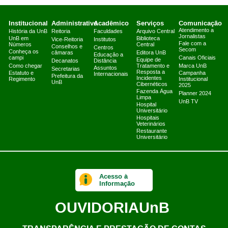
Institucional
Administrativo
Acadêmico
Serviços
Comunicação
Atendimento a
História da UnB
Reitoria
Faculdades
Arquivo Central
Jornalistas
UnB em
Biblioteca
Vice-Reitoria
Institutos
Fale com a
Números
Central
Conselhos e
Centros
Secom
Conheça os
câmaras
Editora UnB
Educação a
campi
Canais Oficiais
Equipe de
Decanatos
Distância
Como chegar
Tratamento e
Marca UnB
Assuntos
Secretarias
Resposta a
Estatuto e
Campanha
Internacionais
Prefeitura da
Incidentes
Regimento
Institucional
UnB
Cibernéticos
2025
Fazenda Água
Planner 2024
Limpa
UnB TV
Hospital
Universitário
Hospitais
Veterinários
Restaurante
Universitário
Acesso à
Informação
OUVIDORIA
UnB