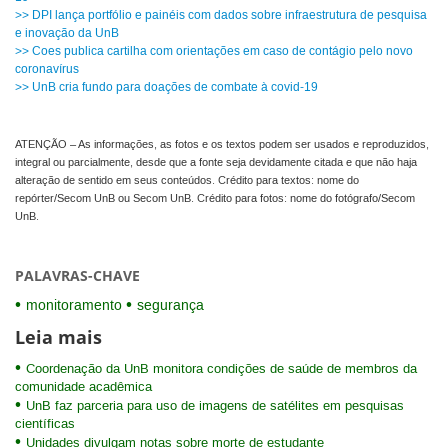
>> DPI lança portfólio e painéis com dados sobre infraestrutura de pesquisa
e inovação da UnB
>> Coes publica cartilha com orientações em caso de contágio pelo novo
coronavírus
>> UnB cria fundo para doações de combate à covid-19
ATENÇÃO – As informações, as fotos e os textos podem ser usados e reproduzidos,
integral ou parcialmente, desde que a fonte seja devidamente citada e que não haja
alteração de sentido em seus conteúdos. Crédito para textos: nome do
repórter/Secom UnB ou Secom UnB. Crédito para fotos: nome do fotógrafo/Secom
UnB.
PALAVRAS-CHAVE
monitoramento
segurança
Leia mais
Coordenação da UnB monitora condições de saúde de membros da
comunidade acadêmica
UnB faz parceria para uso de imagens de satélites em pesquisas
científicas
Unidades divulgam notas sobre morte de estudante