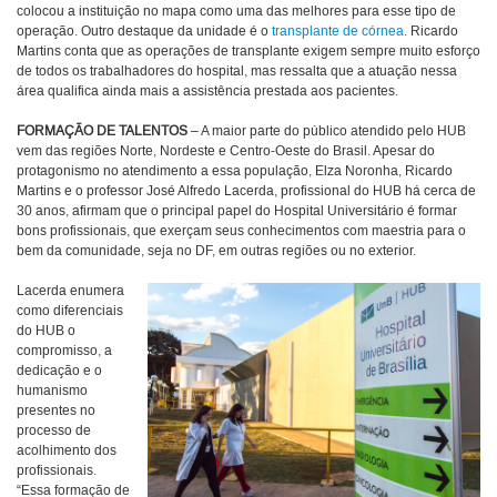
colocou a instituição no mapa como uma das melhores para esse tipo de
operação. Outro destaque da unidade é o
transplante de córnea
. Ricardo
Martins conta que as operações de transplante exigem sempre muito esforço
de todos os trabalhadores do hospital, mas ressalta que a atuação nessa
área qualifica ainda mais a assistência prestada aos pacientes.
FORMAÇÃO DE TALENTOS
– A maior parte do público atendido pelo HUB
vem das regiões Norte, Nordeste e Centro-Oeste do Brasil. Apesar do
protagonismo no atendimento a essa população, Elza Noronha, Ricardo
Martins e o professor José Alfredo Lacerda, profissional do HUB há cerca de
30 anos, afirmam que o principal papel do Hospital Universitário é formar
bons profissionais, que exerçam seus conhecimentos com maestria para o
bem da comunidade, seja no DF, em outras regiões ou no exterior.
Lacerda enumera
como diferenciais
do HUB o
compromisso, a
dedicação e o
humanismo
presentes no
processo de
acolhimento dos
profissionais.
“Essa formação de