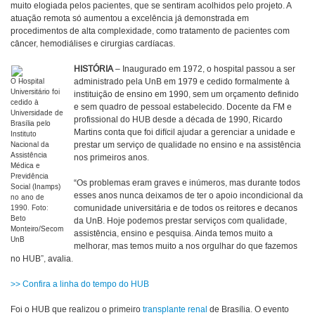
muito elogiada pelos pacientes, que se sentiram acolhidos pelo projeto. A
atuação remota só aumentou a excelência já demonstrada em
procedimentos de alta complexidade, como tratamento de pacientes com
câncer, hemodiálises e cirurgias cardíacas.
HISTÓRIA
– Inaugurado em 1972, o hospital passou a ser
administrado pela UnB em 1979 e cedido formalmente à
O Hospital
Universitário foi
instituição de ensino em 1990, sem um orçamento definido
cedido à
e sem quadro de pessoal estabelecido. Docente da FM e
Universidade de
profissional do HUB desde a década de 1990, Ricardo
Brasília pelo
Martins conta que foi difícil ajudar a gerenciar a unidade e
Instituto
prestar um serviço de qualidade no ensino e na assistência
Nacional da
Assistência
nos primeiros anos.
Médica e
Previdência
“Os problemas eram graves e inúmeros, mas durante todos
Social (Inamps)
esses anos nunca deixamos de ter o apoio incondicional da
no ano de
comunidade universitária e de todos os reitores e decanos
1990. Foto:
Beto
da UnB. Hoje podemos prestar serviços com qualidade,
Monteiro/Secom
assistência, ensino e pesquisa. Ainda temos muito a
UnB
melhorar, mas temos muito a nos orgulhar do que fazemos
no HUB”, avalia.
>> Confira a linha do tempo do HUB
Foi o HUB que realizou o primeiro
transplante renal
de Brasília. O evento