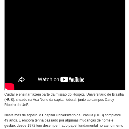
Cuidar e ensinar fazem parte da missão do Hospital Universitário de Brasília
(HUB), situado na Asa Norte da capital federal, junto ao campus Darcy
Ribeiro da UnB.
Neste mês de agosto, o Hospital Universitário de Brasília (HUB) completou
49 anos. E embora tenha passado por algumas mudanças de nome e
gestão, desde 1972 tem desempenhado papel fundamental no atendimento