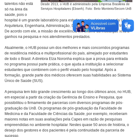
talentos não está
Desde 2013, o HUB é administrado pela Empresa Brasileira de
só na área da
Serviços Hospitalares (Ebserh). Foto: Beto Monteiro/Secom UnB
saúde, pois o
hospital é um grande laboratório para estudantes de vários nichos da UnB:
Arquitetura, Engenharia, Administração, Direito etc.”, explica Ricardo Martins.
De acordo com ele, a missão de excelência em ensino da instituição leva a
ganhos na pesquisa e nos atendimentos prestados.
Atualmente, o HUB possui um dos melhores e mais concorridos programas
de residência médica e multiprofissional do país, almejado por estudantes
de todo o Brasil. A diretora Elza Noronha explica que a prova para entrada
no programa possui parte prática, o que ajuda a instituição a selecionar
estudantes que combinem com o perfil visado pelo hospital. Após a
formação, grande parte dos médicos oferecem suas habilidades ao Sistema
Único de Saúde (SUS).
A pesquisa tem tido grande crescimento ao longo dos últimos anos, no HUB,
em especial a partir da criação da Gerência de Ensino e Pesquisa, que
possibilitou o firmamento de parcerias com diversos programas de pós-
graduação da UnB. Os programas de pós-graduação da Faculdade de
Medicina e da Faculdade de Ciências da Saúde, por exemplo, receberam
maiores notas em suas avaliações pela Capes em razão de pesquisas
empreendidas no ambiente hospitalar. Nestes quase 50 anos de história, o
desejo dos gestores e dos pacientes é pela continuidade da parceria de
sucesso.