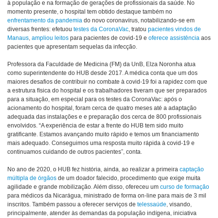
à população e na formação de gerações de profissionais da saúde. No
momento presente, o hospital tem obtido destaque também no
enfrentamento da pandemia
do novo coronavírus, notabilizando-se em
diversas frentes: efetuou
testes da CoronaVac
, tratou
pacientes vindos de
Manaus
,
ampliou leitos
para pacientes de covid-19 e
oferece assistência
aos
pacientes que apresentam sequelas da infecção.
Professora da Faculdade de Medicina (FM) da UnB, Elza Noronha atua
como superintendente do HUB desde 2017. A médica conta que um dos
maiores desafios de contribuir no combate à covid-19 foi a rapidez com que
a estrutura física do hospital e os trabalhadores tiveram que ser preparados
para a situação, em especial para os testes da CoronaVac: após o
acionamento do hospital, foram cerca de quatro meses até a adaptação
adequada das instalações e e preparação dos cerca de 800 profissionais
envolvidos. “A experiência de estar a frente do HUB tem sido muito
gratificante. Estamos avançando muito rápido e temos um financiamento
mais adequado. Conseguimos uma resposta muito rápida à covid-19 e
continuamos cuidando de outros pacientes”, conta.
No ano de 2020, o HUB fez história, ainda, ao realizar a primeira
captação
múltipla de órgãos
de um doador falecido, procedimento que exige muita
agilidade e grande mobilização. Além disso, ofereceu um
curso de formação
para médicos da Nicarágua, ministrado de forma on-line para mais de 3 mil
inscritos. Também passou a oferecer serviços de
telessaúde
, visando,
principalmente, atender às demandas da população indígena, iniciativa