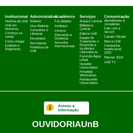
Institucional
Administrativo
Acadêmico
Serviços
Comunicação
Atendimento a
História da UnB
Reitoria
Faculdades
Arquivo Central
Jornalistas
UnB em
Biblioteca
Vice-Reitoria
Institutos
Fale com a
Números
Central
Conselhos e
Centros
Secom
Conheça os
câmaras
Editora UnB
Educação a
campi
Canais Oficiais
Equipe de
Decanatos
Distância
Como chegar
Tratamento e
Marca UnB
Assuntos
Secretarias
Resposta a
Estatuto e
Campanha
Internacionais
Prefeitura da
Incidentes
Regimento
Institucional
UnB
Cibernéticos
2025
Fazenda Água
Planner 2024
Limpa
UnB TV
Hospital
Universitário
Hospitais
Veterinários
Restaurante
Universitário
Acesso à
Informação
OUVIDORIA
UnB