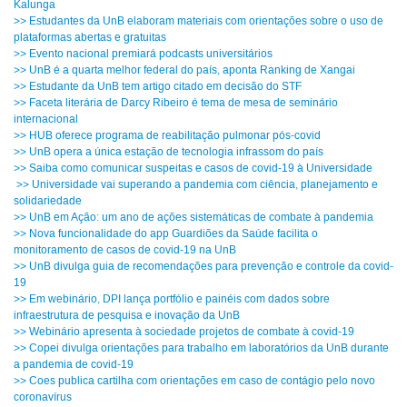
Kalunga
>> Estudantes da UnB elaboram materiais com orientações sobre o uso de
plataformas abertas e gratuitas
>> Evento nacional premiará podcasts universitários
>> UnB é a quarta melhor federal do país, aponta Ranking de Xangai
>> Estudante da UnB tem artigo citado em decisão do STF
>> Faceta literária de Darcy Ribeiro é tema de mesa de seminário
internacional
>> HUB oferece programa de reabilitação pulmonar pós-covid
>> UnB opera a única estação de tecnologia infrassom do país
>> Saiba como comunicar suspeitas e casos de covid-19 à Universidade
>> Universidade vai superando a pandemia com ciência, planejamento e
solidariedade
>> UnB em Ação: um ano de ações sistemáticas de combate à pandemia
>> Nova funcionalidade do app Guardiões da Saúde facilita o
monitoramento de casos de covid-19 na UnB
>> UnB divulga guia de recomendações para prevenção e controle da covid-
19
>> Em webinário, DPI lança portfólio e painéis com dados sobre
infraestrutura de pesquisa e inovação da UnB
>> Webinário apresenta à sociedade projetos de combate à covid-19
>> Copei divulga orientações para trabalho em laboratórios da UnB durante
a pandemia de covid-19
>> Coes publica cartilha com orientações em caso de contágio pelo novo
coronavírus