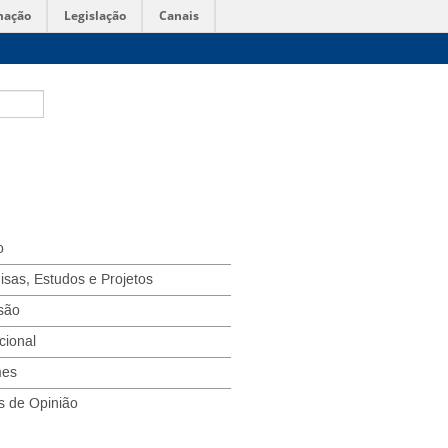
mação
Legislação
Canais
o
isas, Estudos e Projetos
são
ucional
mes
s de Opinião