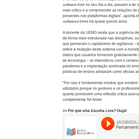
software
livre no seu dia a dia, passam a ter 
mais crítico e a compreender as relações de
presentes nas plataformas digitais”, aponta e
softwares
livres há quase quinze anos.
A docente da UEMG relata que a urgência de s
de forma mais estruturada nas disciplinas, o
que permeiam o capitalismo de vigilância – 
refere à mutação deste sistema com a monet
dados que usuários fornecem gratuitamente
de tecnologia – se intensificou com o cenário
pandemia e a implantação acelerada do ensino
públicas de ensino adotaram como oficiais a
“Por isso é fundamental mostrar que existem
utilizados porque os gestores e os professo
quanto promovem uma reflexão crítica acerca
complementa Tel Amiel.
>> Por que uma
Escolha Livre?
Ouça!