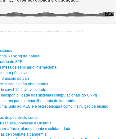
 explica a educação aberta e projetos relacionados na Un
B
itários
ponta Ranking de Xangai
ecisão do STF
de mesa de seminário internacional
lmonar pós-covid
infrassom do país
em estágios não obrigatórios
de covid-19 à Universidade
a indisponibilidade dos sistemas computacionais do CNPq
m termo para compartilhamento de laboratórios
ima junto ao MEC e é recredenciada como instituição de ensino
s de pós stricto sensu
o Pesquisa, Inovação e Ousadia
om ciência, planejamento e solidariedade
cas de combate à pandemia