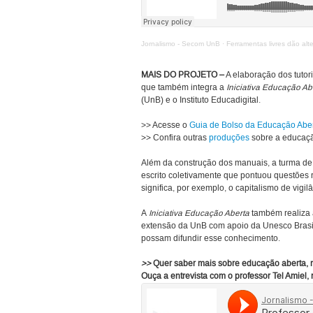
Jornalismo - Secom UnB
·
Ferramentas livres dão alt
MAIS DO PROJETO –
A elaboração dos tutor
que também integra a
Iniciativa
Educação Ab
(UnB) e o Instituto Educadigital.
>> Acesse o
Guia de Bolso da Educação Abe
>> Confira outras
produções
sobre a educaçã
Além da construção dos manuais, a turma de
escrito coletivamente que pontuou questões
significa, por exemplo, o capitalismo de vigilâ
A
Iniciativa Educação Aberta
também realiza 
extensão da UnB com apoio da Unesco Brasil
possam difundir esse conhecimento.
>>
Quer saber mais sobre educação aberta, re
Ouça a entrevista com o professor Tel Amiel,