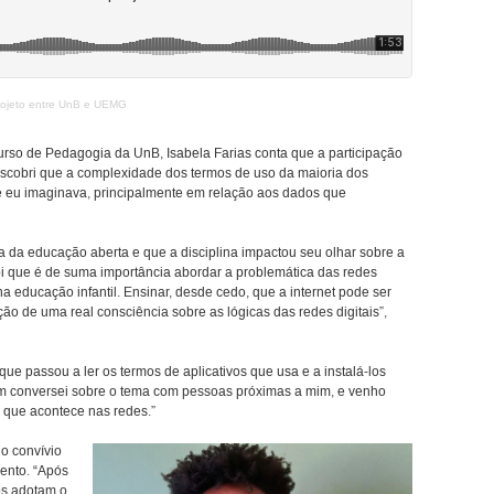
 projeto entre UnB e UEMG
urso de Pedagogia da UnB, Isabela Farias conta que a participação
“Descobri que a complexidade dos termos de uso da maioria dos
que eu imaginava, principalmente em relação aos dados que
a da educação aberta e que a disciplina impactou seu olhar sobre a
i que é de suma importância abordar a problemática das redes
a educação infantil. Ensinar, desde cedo, que a internet pode ser
o de uma real consciência sobre as lógicas das redes digitais”,
ue passou a ler os termos de aplicativos que usa e a instalá-los
m conversei sobre o tema com pessoas próximas a mim, e venho
o que acontece nas redes.”
no convívio
ento. “Após
os adotam o