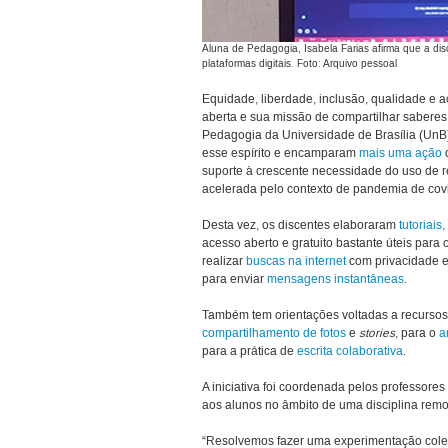
Aluna de Pedagogia, Isabela Farias afirma que a di
plataformas digitais. Foto: Arquivo pessoal
Equidade, liberdade, inclusão, qualidade e a
aberta e sua missão de compartilhar saberes 
Pedagogia da Universidade de Brasília (Un
esse espírito e encamparam
mais uma ação
suporte à crescente necessidade do uso de r
acelerada pelo contexto de pandemia de cov
Desta vez, os discentes elaboraram
tutoriais
,
acesso aberto e gratuito bastante úteis para
realizar
buscas na internet
com privacidade e
para enviar
mensagens instantâneas
.
Também tem orientações voltadas a recurso
compartilhamento de fotos
e
stories
, para o
a
para a prática de
escrita colaborativa
.
A iniciativa foi coordenada pelos professore
aos alunos no âmbito de uma disciplina remo
“Resolvemos fazer uma experimentação coleti