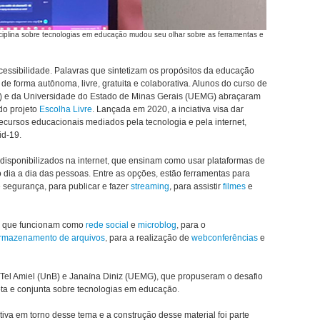
sciplina sobre tecnologias em educação mudou seu olhar sobre as ferramentas e
cessibilidade. Palavras que sintetizam os propósitos da educação
de forma autônoma, livre, gratuita e colaborativa. Alunos do curso de
B) e da Universidade do Estado de Minas Gerais (UEMG) abraçaram
do projeto
Escolha Livre
. Lançada em 2020, a inciativa visa dar
ecursos educacionais mediados pela tecnologia e pela internet,
id-19.
 disponibilizados na internet, que ensinam como usar plataformas de
 o dia a dia das pessoas. Entre as opções, estão ferramentas para
 segurança, para publicar e fazer
streaming
,
para assistir
filmes
e
s que funcionam como
rede social
e
microblog
, para o
rmazenamento de arquivos
, para a realização de
webconferências
e
s Tel Amiel (UnB) e Janaína Diniz (UEMG), que propuseram o desafio
ta e conjunta sobre tecnologias em educação.
va em torno desse tema e a construção desse material foi parte