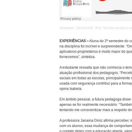
Jornalismo - Secom UnB
·
Prof. Tel Amiel detalha o
EXPERIÊNCIAS –
Aluna do 2º semestre do c
na disciplina foi incrível e surpreendente. 
aplicativos proprietários é muito maior do 
fornecemos”, sintetiza.
A estudante ressalta que não conhecia o tem
atuação profissional dos pedagogos. “Perceb
sociais em todas as escolas, principalmente n
usada com segurança contribui para a formaçã
opina Isabela.
Em âmbito pessoal, a futura pedagoga disse q
apenas se for realmente necessário. “També
tentando me conscientizar mais a respeito d
A professora Janaína Diniz afirma perceber, 
com os alunos, essa mudança de comportam
o contato deles com a educação aberta, vári