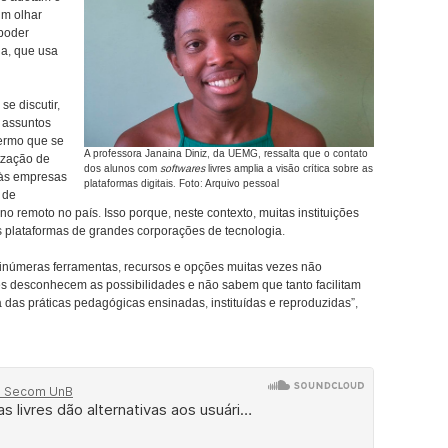
um olhar
 poder
la, que usa
e discutir,
s assuntos
termo que se
A professora Janaina Diniz, da UEMG, ressalta que o contato
ização de
dos alunos com
softwares
livres amplia a visão crítica sobre as
 às empresas
plataformas digitais. Foto: Arquivo pessoal
 de
 remoto no país. Isso porque, neste contexto, muitas instituições
s plataformas de grandes corporações de tecnologia.
 inúmeras ferramentas, recursos e opções muitas vezes não
res desconhecem as possibilidades e não sabem que tanto facilitam
 das práticas pedagógicas ensinadas, instituídas e reproduzidas”,