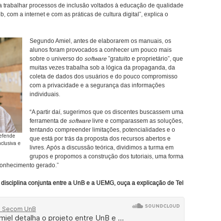
a trabalhar processos de inclusão voltados à educação de qualidade
com a internet e com as práticas de cultura digital”, explica o
Segundo Amiel, antes de elaborarem os manuais, os
alunos foram provocados a conhecer um pouco mais
sobre o universo do
software
”gratuito e proprietário”, que
muitas vezes trabalha sob a lógica da propaganda, da
coleta de dados dos usuários e do pouco compromisso
com a privacidade e a segurança das informações
individuais.
“A partir daí, sugerimos que os discentes buscassem uma
ferramenta de
software
livre e comparassem as soluções,
tentando compreender limitações, potencialidades e o
defende
que está por trás da proposta dos recursos abertos e
clusiva e
livres. Após a discussão teórica, dividimos a turma em
grupos e propomos a construção dos tutoriais, uma forma
conhecimento gerado.”
disciplina conjunta entre a UnB e a UEMG, ouça a explicação de Tel