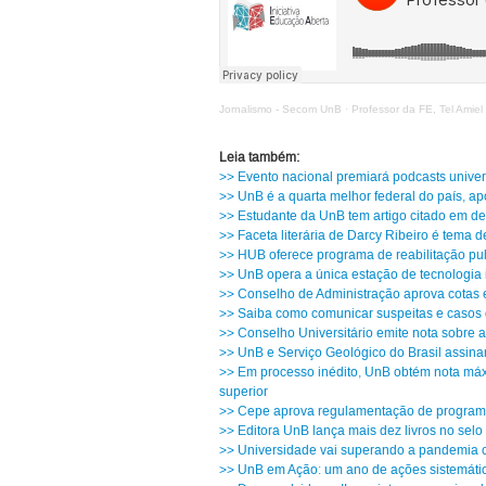
Jornalismo - Secom UnB
·
Professor da FE, Tel Amiel
Leia também:
>> Evento nacional premiará podcasts univers
>> UnB é a quarta melhor federal do país, a
>> Estudante da UnB tem artigo citado em d
>> Faceta literária de Darcy Ribeiro é tema 
>> HUB oferece programa de reabilitação pu
>> UnB opera a única estação de tecnologia 
>> Conselho de Administração aprova cotas 
>> Saiba como comunicar suspeitas e casos 
>> Conselho Universitário emite nota sobre 
>> UnB e Serviço Geológico do Brasil assina
>> Em processo inédito, UnB obtém nota máx
superior
>> Cepe aprova regulamentação de programa
>> Editora UnB lança mais dez livros no sel
>> Universidade vai superando a pandemia c
>> UnB em Ação: um ano de ações sistemáti