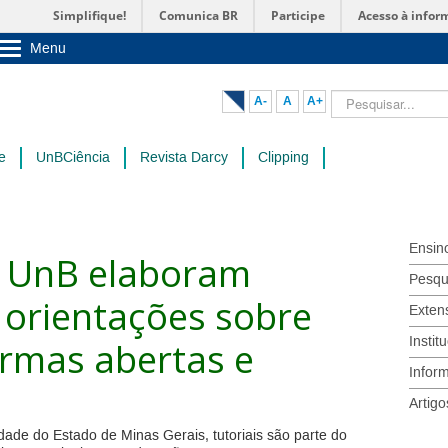
Simplifique!
Comunica BR
Participe
Acesso à infor
Menu
Sobre a UnB
Unidades acadêmicas
Pesquisar...
A-
A
A+
Estude na UnB
Graduação
Pós-Graduação
e
UnBCiência
Revista Darcy
Clipping
Administração
Servidor
Ensin
a UnB elaboram
Pesqu
 orientações sobre
Exten
Instit
ormas abertas e
Infor
Artigo
dade do Estado de Minas Gerais, tutoriais são parte do