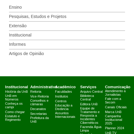
Ensino
Pesquisas, Estudos e Projetos
Extensão
Institucional
Informes
Artigos de Opinião
Institucional
Administrativo
Acadêmico
Serviços
Comunicação
Atendimento a
História da UnB
Reitoria
Faculdades
Arquivo Central
Jornalistas
UnB em
Biblioteca
Vice-Reitoria
Institutos
Fale com a
Números
Central
Conselhos e
Centros
Secom
Conheça os
câmaras
Editora UnB
Educação a
campi
Canais Oficiais
Equipe de
Decanatos
Distância
Como chegar
Tratamento e
Marca UnB
Assuntos
Secretarias
Resposta a
Estatuto e
Campanha
Internacionais
Prefeitura da
Incidentes
Regimento
Institucional
UnB
Cibernéticos
2025
Fazenda Água
Planner 2024
Limpa
UnB TV