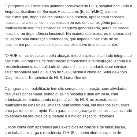
O programa de fisioterapia pulmonar pós-covid do HUB, hospital vinculado a
Empresa Brasileira de Serviços Hospitalares (Ebserh/MEC), atende
pacientes que, depois de recuperados da doença, apresentam cansaço
muscular, falta de ar, com necessidade ou não de usar oxigênio para a
realização de algumas atividades, fraqueza generalizada, perda de massa
muscular ou dependência funcional. Na maioria das vezes, os sintomas são
causados pela internação prolongada, que impede o paciente de se
movimentar por muitos dias, e pelo uso excessivo de medicamentos.
“O HUB tem se destacado pela atuação interdisciplinar e cuidado integral ao
paciente. O programa de reabilitação proporciona a reintegração laboral e o
restabelecimento da qualidade de vida e é muito importante esse serviço
estar disponível para o usuário do SUS”, afirma a chefe do Setor de Apoio
Diagnóstico e Terapêutico do HUB, Liana Gomide.
O programa de reabilitação tem oito semanas de duração, com atividades
três vezes por semana, sendo duas no hospital e uma em casa, com
orientação do fisioterapeuta responsável. No HUB, os exercícios são
realizados no ginásio da Unidade Multiprofissional, em horários exclusivos
para pacientes do projeto. Para garantir a segurança de todos, a capacidade
do espaço foi reduzida pela metade e a higienização foi reforçada.
O local conta com aparelhos para exercícios aeróbicos e de musculação,
que trabalham carga e resistência. O HUB também oferece suporte de