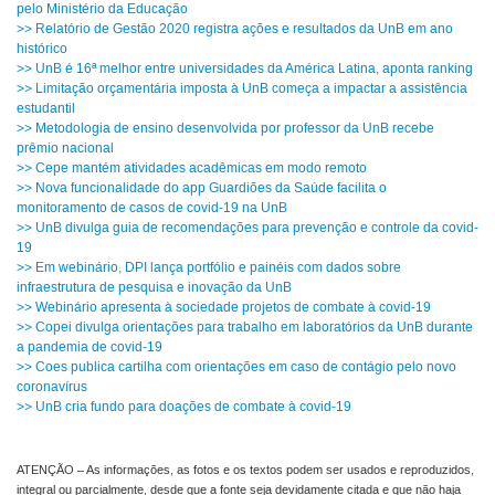
pelo Ministério da Educação
>> Relatório de Gestão 2020 registra ações e resultados da UnB em ano
histórico
>> UnB é 16ª melhor entre universidades da América Latina, aponta ranking
>> Limitação orçamentária imposta à UnB começa a impactar a assistência
estudantil
>> Metodologia de ensino desenvolvida por professor da UnB recebe
prêmio nacional
>> Cepe mantém atividades acadêmicas em modo remoto
>> Nova funcionalidade do app Guardiões da Saúde facilita o
monitoramento de casos de covid-19 na UnB
>> UnB divulga guia de recomendações para prevenção e controle da covid-
19
>> Em webinário, DPI lança portfólio e painéis com dados sobre
infraestrutura de pesquisa e inovação da UnB
>> Webinário apresenta à sociedade projetos de combate à covid-19
>> Copei divulga orientações para trabalho em laboratórios da UnB durante
a pandemia de covid-19
>> Coes publica cartilha com orientações em caso de contágio pelo novo
coronavírus
>> UnB cria fundo para doações de combate à covid-19
ATENÇÃO – As informações, as fotos e os textos podem ser usados e reproduzidos,
integral ou parcialmente, desde que a fonte seja devidamente citada e que não haja