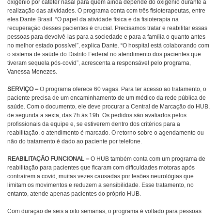
oxigênio por cateter nasal para quem ainda depende do oxigênio durante a
realização das atividades. O programa conta com três fisioterapeutas, entre
eles Dante Brasil. “O papel da atividade física e da fisioterapia na
recuperação desses pacientes é crucial. Precisamos tratar e reabilitar essas
pessoas para devolvê-las para a sociedade e para a família o quanto antes
no melhor estado possível”, explica Dante. “O hospital está colaborando com
o sistema de saúde do Distrito Federal no atendimento dos pacientes que
tiveram sequela pós-covid”, acrescenta a responsável pelo programa,
Vanessa Menezes.
SERVIÇO –
O programa oferece 60 vagas. Para ter acesso ao tratamento, o
paciente precisa de um encaminhamento de um médico da rede pública de
saúde. Com o documento, ele deve procurar a Central de Marcação do HUB,
de segunda a sexta, das 7h às 19h. Os pedidos são avaliados pelos
profissionais da equipe e, se estiverem dentro dos critérios para a
reabilitação, o atendimento é marcado. O retorno sobre o agendamento ou
não do tratamento é dado ao paciente por telefone.
REABILITAÇÃO FUNCIONAL –
O HUB também conta com um programa de
reabilitação para pacientes que ficaram com dificuldades motoras após
contraírem a covid, muitas vezes causadas por lesões neurológias que
limitam os movimentos e reduzem a sensibilidade. Esse tratamento, no
entanto, atende apenas pacientes do próprio HUB.
Com duração de seis a oito semanas, o programa é voltado para pessoas