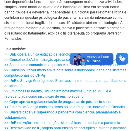
com dependência funcional, que não conseguem mais realizar atividades
simples, como andar do quarto até o banheiro ou ficar em pé para tomar
banho. “A ideia é devolver a independência funcional para retomar a rotina e
contribuir na questão psicológica do paciente. Ele sai da internação com o
sistema emocional fragilizado e essas dificuldades afetam o psicológico. A
recuperação melhora a autoestima, motiva o paciente e garante a adesão e
o resultado do tratamento”, explica o fisioterapeuta do programa Jefferson
Fernandes.
Leia também:
>> UnB opera a única estação de tecnologia infrassom do país
>> Conselho de Administração aprova cotas em estágios não obrigatórios
>> Saiba como comunicar suspeitas e casos de covid-19 à Universidade
>> Conselho Universitário emite nota sobre a indisponibilidade dos sistemas
computacionais do CNPq
>> UnB e Serviço Geológico do Brasil assinam termo para compartilhamento
de laboratórios
>> Em processo inédito, UnB obtém nota máxima junto ao MEC e é
recredenciada como instituição de ensino superior
>> Cepe aprova regulamentação de programas de pós stricto sensu
>> Editora UnB lança mais dez livros no selo Pesquisa, Inovação e Ousadia
>> Universidade vai superando a pandemia com ciência, planejamento e
solidariedade
>> UnB em Ação: um ano de ações sistemáticas de combate à pandemia
>> Desenvolvido no IL, projeto para ensino de português a surdos é adotado