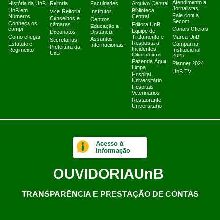
Atendimento a
História da UnB
Reitoria
Faculdades
Arquivo Central
Jornalistas
UnB em
Biblioteca
Vice-Reitoria
Institutos
Fale com a
Números
Central
Conselhos e
Centros
Secom
Conheça os
câmaras
Editora UnB
Educação a
campi
Canais Oficiais
Equipe de
Decanatos
Distância
Como chegar
Tratamento e
Marca UnB
Assuntos
Secretarias
Resposta a
Estatuto e
Campanha
Internacionais
Prefeitura da
Incidentes
Regimento
Institucional
UnB
Cibernéticos
2025
Fazenda Água
Planner 2024
Limpa
UnB TV
Hospital
Universitário
Hospitais
Veterinários
Restaurante
Universitário
Acesso à
Informação
OUVIDORIA
UnB
TRANSPARÊNCIA E PRESTAÇÃO DE CONTAS