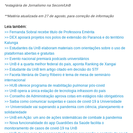
*estagiária de Jornalismo na Secom/UnB
**Matéria atualizada em 27 de agosto, para correção de informação
Leia também:
>> Fernanda Sobral recebe título de Professora Emérita
>> DEX apoiará projetos nos polos de extensão do Paranoá e do território
Kalunga
>> Estudantes da UnB elaboram materiais com orientações sobre o uso de
plataformas abertas e gratuitas
>> Evento nacional premiará podcasts universitários
>> UnB é a quarta melhor federal do país, aponta Ranking de Xangai
>> Estudante da UnB tem artigo citado em decisão do STF
>> Faceta literária de Darcy Ribeiro é tema de mesa de seminário
internacional
>> HUB oferece programa de reabilitação pulmonar pós-covid
>> UnB opera a única estação de tecnologia infrassom do país
>> Conselho de Administração aprova cotas em estágios não obrigatórios
>> Saiba como comunicar suspeitas e casos de covid-19 à Universidade
>> Universidade vai superando a pandemia com ciência, planejamento e
solidariedade
>> UnB em Ação: um ano de ações sistemáticas de combate à pandemia
>> Nova funcionalidade do app Guardiões da Saúde facilita o
monitoramento de casos de covid-19 na UnB