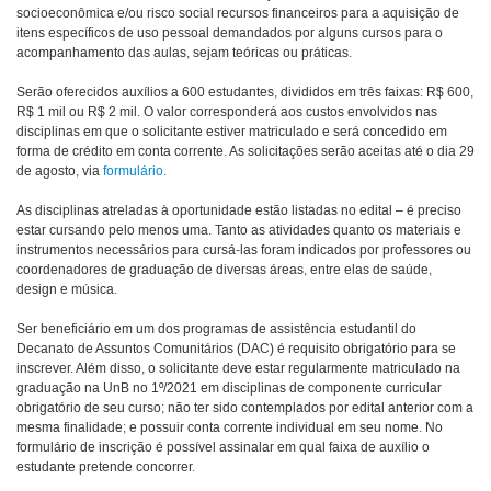
socioeconômica e/ou risco social recursos financeiros para a aquisição de
itens específicos de uso pessoal demandados por alguns cursos para o
acompanhamento das aulas, sejam teóricas ou práticas.
Serão oferecidos auxílios a 600 estudantes, divididos em três faixas: R$ 600,
R$ 1 mil ou R$ 2 mil. O valor corresponderá aos custos envolvidos nas
disciplinas em que o solicitante estiver matriculado e será concedido em
forma de crédito em conta corrente. As solicitações serão aceitas até o dia 29
de agosto, via
formulário
.
As disciplinas atreladas à oportunidade estão listadas no edital – é preciso
estar cursando pelo menos uma. Tanto as atividades quanto os materiais e
instrumentos necessários para cursá-las foram indicados por professores ou
coordenadores de graduação de diversas áreas, entre elas de saúde,
design e música.
Ser beneficiário em um dos programas de assistência estudantil do
Decanato de Assuntos Comunitários (DAC) é requisito obrigatório para se
inscrever. Além disso, o solicitante deve estar regularmente matriculado na
graduação na UnB no 1º/2021 em disciplinas de componente curricular
obrigatório de seu curso; não ter sido contemplados por edital anterior com a
mesma finalidade; e possuir conta corrente individual em seu nome. No
formulário de inscrição é possível assinalar em qual faixa de auxílio o
estudante pretende concorrer.