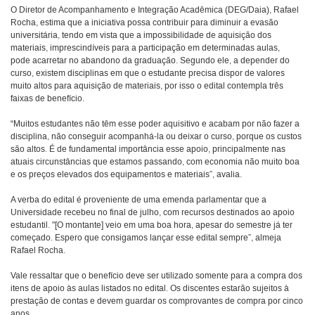
O Diretor de Acompanhamento e Integração Acadêmica (DEG/Daia), Rafael
Rocha, estima que a iniciativa possa contribuir para diminuir a evasão
universitária, tendo em vista que a impossibilidade de aquisição dos
materiais, imprescindíveis para a participação em determinadas aulas,
pode acarretar no abandono da graduação.
Segundo ele, a depender do
curso, existem disciplinas em que o estudante precisa dispor de valores
muito altos para aquisição de materiais, por isso o edital contempla três
faixas de benefício.
“Muitos estudantes não têm esse poder aquisitivo e acabam por não fazer a
disciplina, não conseguir acompanhá-la ou deixar o curso, porque os custos
são altos. É de fundamental importância esse apoio, principalmente nas
atuais circunstâncias que estamos passando, com economia não muito boa
e os preços elevados dos equipamentos e materiais”, avalia.
A verba do edital é proveniente de uma emenda parlamentar que a
Universidade recebeu no final de julho, com recursos destinados ao apoio
estudantil. "[O montante] veio em uma boa hora, apesar do semestre já ter
começado. Espero que consigamos lançar esse edital sempre”, almeja
Rafael Rocha.
Vale ressaltar que o benefício deve ser utilizado somente para a compra dos
itens de apoio às aulas listados no edital. Os discentes estarão sujeitos à
prestação de contas e devem guardar os comprovantes de compra por cinco
anos.