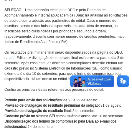
SELEÇÃO –
Uma comissão eleita pelo DEG e pela Diretoria de
Acompanhamento e Integração Acadêmica (Daia) irá analisar as solicitações
de acordo com a adesão aos parâmetros do edital. Caso o número de
inscritos exceda o das bolsas disponíveis em cada faixa de recurso, as
inscrições serão classificadas por prioridade seguindo a ordem,
respectivamente: discente com menor número de créditos pendentes; maior
Índice de Rendimento Acadêmico (IRA).
Os resultados preliminar e final serão disponibilizados na página do DEG,
na
aba
E
ditais. A divulgação do resultado final está prevista para o dia 3 de
setembro. Após essa data, os discentes contemplados deverão efetuar um
cadastro prévio no Sistema Eletrônico de Informações (SEI) como usuário
externo até o dia 10 de setembro, para que o termo de compromisso seja
disponibilizado. Há um anexo no edital com o tutorial do cadastro.
Confira as principais datas referentes aos processos do edital:
Período para envio das solicitações:
de 23 a 29 de agosto
Previsão de divulgação do resultado preliminar da seleção:
31 de agosto
Previsão de divulgação do resultado final:
3 de setembro
Cadastro prévio no sistema SEI como usuário externo:
até 10 de setembro
Disponibilização dos termos de compromisso pela Daia ao e-mail dos
selecionados:
14 de setembro