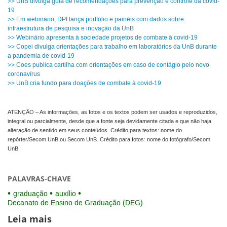
>> UnB divulga guia de recomendações para prevenção e controle da covid-
19
>> Em webinário, DPI lança portfólio e painéis com dados sobre
infraestrutura de pesquisa e inovação da UnB
>> Webinário apresenta à sociedade projetos de combate à covid-19
>> Copei divulga orientações para trabalho em laboratórios da UnB durante
a pandemia de covid-19
>> Coes publica cartilha com orientações em caso de contágio pelo novo
coronavírus
>> UnB cria fundo para doações de combate à covid-19
ATENÇÃO – As informações, as fotos e os textos podem ser usados e reproduzidos,
integral ou parcialmente, desde que a fonte seja devidamente citada e que não haja
alteração de sentido em seus conteúdos. Crédito para textos: nome do
repórter/Secom UnB ou Secom UnB. Crédito para fotos: nome do fotógrafo/Secom
UnB.
PALAVRAS-CHAVE
graduação
auxílio
Decanato de Ensino de Graduação (DEG)
Leia mais