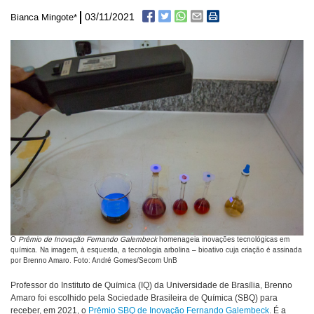
03/11/2021
Bianca Mingote*
O
Prêmio de Inovação Fernando Galembeck
homenageia inovações tecnológicas em
química. Na imagem, à esquerda, a tecnologia arbolina – bioativo cuja criação é assinada
por Brenno Amaro. Foto: André Gomes/Secom UnB
Professor do Instituto de Química (IQ) da Universidade de Brasília, Brenno
Amaro foi escolhido pela Sociedade Brasileira de Química (SBQ) para
receber, em 2021, o
Prêmio SBQ de Inovação Fernando Galembeck
. É a