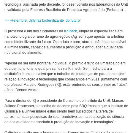
tecnologia, assinada pelo docente, foi desenvolvida nos laboratórios da UnB
e validada pela Empresa Brasileira de Pesquisa Agropecuária (Embrapa) .
>>>Relembre: UnB faz biofertilizante ‘do futuro’
O professor é um dos fundadores da
Krilltech
, empresa especializada em
nanotecnologia do ramo do agronegócio (AgTech) que aposta na arbolina
como biofertilizante do futuro. O produto é puro, atóxico, não bioacumulável
e luminescente, capaz de aumentar a produção e enriquecer a qualidade
nutricional do alimento.
"Apesar de ser uma honraria individual, o prêmio é fruto de um trabalho em
equipe muito forte, o qual prezamos na Krilltech. Ser inédito para a
instituição é um indicativo que o trabalho de mudanças de paradigmas [em
relação à inovação e tecnologia] que começamos em 2011, juntamente com
o professor Marcelo Rodrigues (IQ), está rendendo os seus primeiros frutos",
afirma Brenno Amaro.
Para o diretor do IQ e presidente do Conselho do Instituto da UnB, Marcos
Juliano Prauchner, a escolha do docente pela SBQ “mostra que o Instituto de
Química e a Universidade estão sendo bem sucedidos na tarefa de
aproximar suas pesquisas do setor produtivo, com a realização de ciência
de alta qualidade associada à produção de inovação e tecnologias”.
O diretor ressalta que a homenagem a Brenno Amaro “trata-se de mais uma