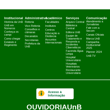
Institucional
Administrativo
Acadêmico
Serviços
Comunicação
Atendimento a
História da UnB
Reitoria
Faculdades
Arquivo Central
Jornalistas
UnB em
Biblioteca
Vice-Reitoria
Institutos
Fale com a
Números
Central
Conselhos e
Centros
Secom
Conheça os
câmaras
Editora UnB
Educação a
campi
Canais Oficiais
Equipe de
Decanatos
Distância
Como chegar
Tratamento e
Marca UnB
Assuntos
Secretarias
Resposta a
Estatuto e
Campanha
Internacionais
Prefeitura da
Incidentes
Regimento
Institucional
UnB
Cibernéticos
2025
Fazenda Água
Planner 2024
Limpa
UnB TV
Hospital
Universitário
Hospitais
Veterinários
Restaurante
Universitário
Acesso à
Informação
OUVIDORIA
UnB