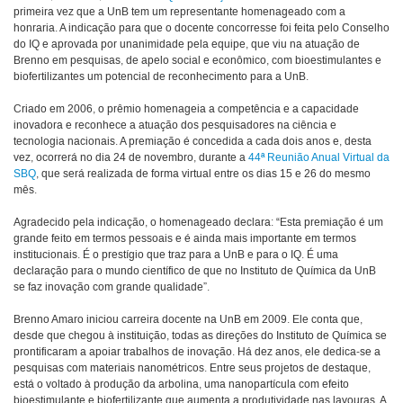
primeira vez que a UnB tem um representante homenageado com a
honraria. A indicação para que o docente concorresse foi feita pelo Conselho
do IQ e aprovada por unanimidade pela equipe, que viu na atuação de
Brenno em pesquisas, de apelo social e econômico, com bioestimulantes e
biofertilizantes um potencial de reconhecimento para a UnB.
Criado em 2006, o prêmio homenageia a competência e a capacidade
inovadora e reconhece a atuação dos pesquisadores na ciência e
tecnologia nacionais. A premiação é concedida a cada dois anos e, desta
vez, ocorrerá no dia 24 de novembro, durante a
44ª Reunião Anual Virtual da
SBQ
, que será realizada de forma virtual entre os dias 15 e 26 do mesmo
mês.
Agradecido pela indicação, o homenageado declara: “Esta premiação é um
grande feito em termos pessoais e é ainda mais importante em termos
institucionais. É o prestígio que traz para a UnB e para o IQ. É uma
declaração para o mundo científico de que no Instituto de Química da UnB
se faz inovação com grande qualidade”.
Brenno Amaro iniciou carreira docente na UnB em 2009. Ele conta que,
desde que chegou à instituição, todas as direções do Instituto de Química se
prontificaram a apoiar trabalhos de inovação. Há dez anos, ele dedica-se a
pesquisas com materiais nanométricos. Entre seus projetos de destaque,
está o voltado à produção da arbolina, uma nanopartícula com efeito
bioestimulante e biofertilizante que aumenta a produtividade nas lavouras. A