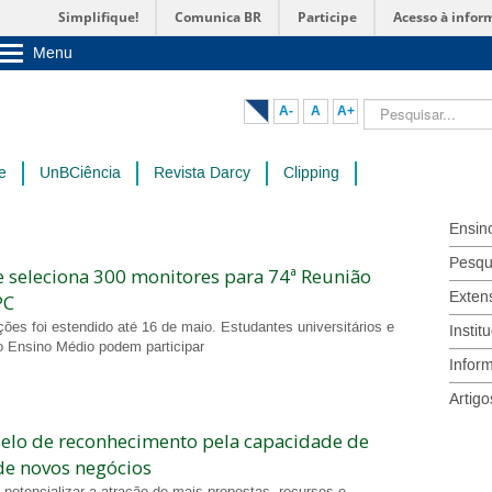
Simplifique!
Comunica BR
Participe
Acesso à infor
Menu
Sobre a UnB
Unidades acadêmicas
Pesquisar...
A-
A
A+
Estude na UnB
Graduação
Pós-Graduação
e
UnBCiência
Revista Darcy
Clipping
Administração
Servidor
Ensin
Pesqu
 seleciona 300 monitores para 74ª Reunião
Exten
PC
ções foi estendido até 16 de maio. Estudantes universitários e
Instit
do Ensino Médio podem participar
Infor
Artigo
elo de reconhecimento pela capacidade de
de novos negócios
 potencializar a atração de mais propostas, recursos e