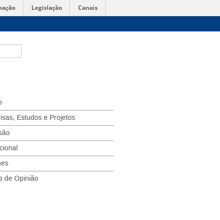
mação
Legislação
Canais
o
isas, Estudos e Projetos
são
ucional
mes
s de Opinião