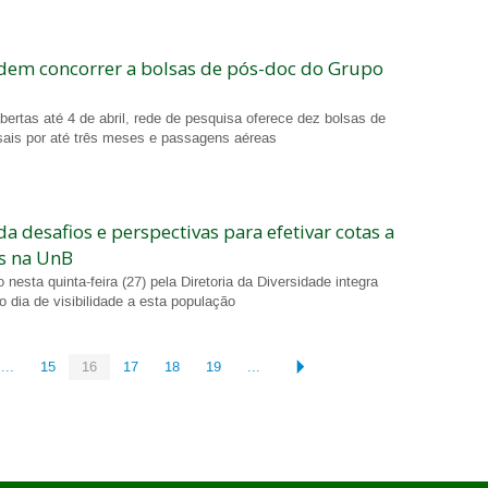
dem concorrer a bolsas de pós-doc do Grupo
ertas até 4 de abril, rede de pesquisa oferece dez bolsas de
ais por até três meses e passagens aéreas
a desafios e perspectivas para efetivar cotas a
s na UnB
nesta quinta-feira (27) pela Diretoria da Diversidade integra
dia de visibilidade a esta população
...
15
16
17
18
19
...