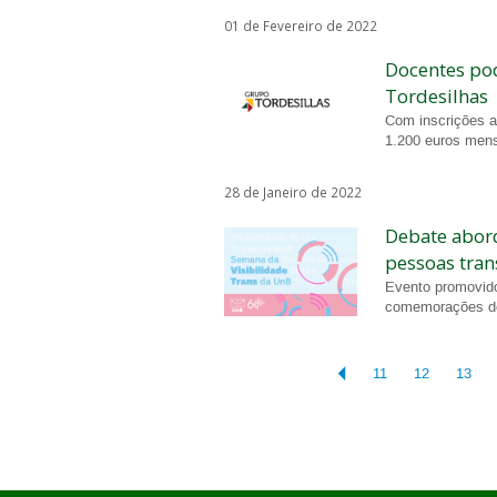
01 de Fevereiro de 2022
Docentes po
Tordesilhas
Com inscrições ab
1.200 euros mens
28 de Janeiro de 2022
Debate abord
pessoas tran
Evento promovido 
comemorações do 
11
12
13