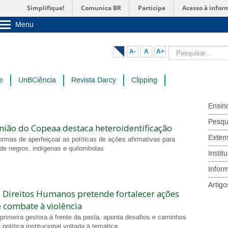
Simplifique!
Comunica BR
Participe
Acesso à infor
Menu
Sobre a UnB
Unidades acadêmicas
Pesquisar...
A-
A
A+
Estude na UnB
Graduação
Pós-Graduação
e
UnBCiência
Revista Darcy
Clipping
Administração
Servidor
Ensin
Pesqu
nião do Copeaa destaca heteroidentificação
Exten
ormas de aperfeiçoar as políticas de ações afirmativas para
de negros, indígenas e quilombolas
Instit
Infor
Artigo
e Direitos Humanos pretende fortalecer ações
e combate à violência
primeira gestora à frente da pasta, aponta desafios e caminhos
 política institucional voltada à temática