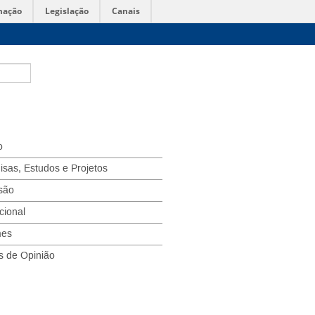
mação
Legislação
Canais
o
isas, Estudos e Projetos
são
ucional
mes
s de Opinião