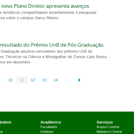
novo Plano Diretor apresenta avanços
s temáticos compartilharam levantamentos e pesquisas
gora sobre o campus Darcy Ribeiro
 resultado do Prêmio UnB de Pós-Graduação
-Graduação anuncia vencedores dos prêmios UnB de
se, Técnicos na Ciência e Monografias de Cursos
Lato Sensu
.
ece em dezembro
.
10
11
12
13
14
...
rativo
Acadêmico
Serviços
Faculdades
Arquivo Central
ia
Institutos
Biblioteca Central