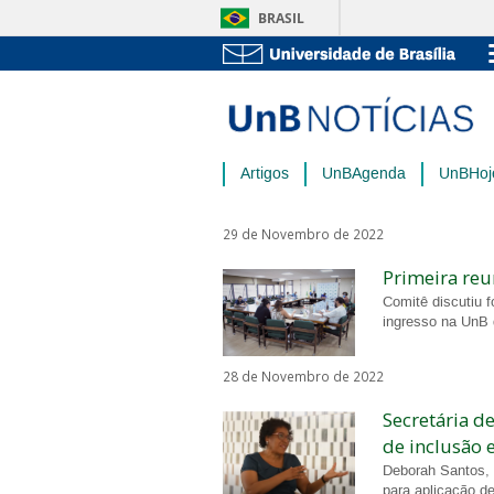
BRASIL
Artigos
UnBAgenda
UnBHoj
29 de Novembro de 2022
Primeira reu
Comitê discutiu f
ingresso na UnB 
28 de Novembro de 2022
Secretária d
de inclusão 
Deborah Santos, 
para aplicação de