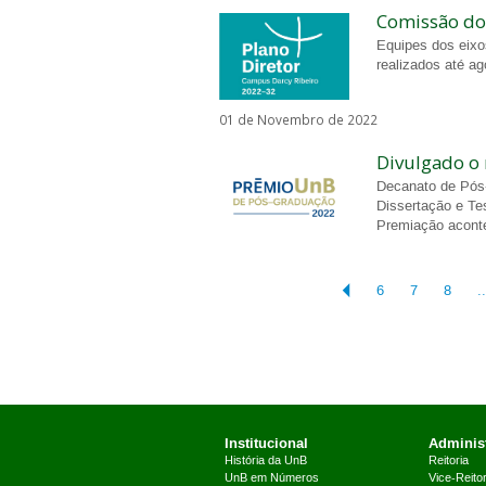
Comissão do 
Equipes dos eixo
realizados até a
01 de Novembro de 2022
Divulgado o
Decanato de Pós
Dissertação e Te
Premiação acont
6
7
8
..
Institucional
Administ
História da UnB
Reitoria
UnB em Números
Vice-Reitor