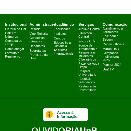
Institucional
Administrativo
Acadêmico
Serviços
Comunicação
Atendimento a
História da UnB
Reitoria
Faculdades
Arquivo Central
Jornalistas
UnB em
Biblioteca
Vice-Reitoria
Institutos
Fale com a
Números
Central
Conselhos e
Centros
Secom
Conheça os
câmaras
Editora UnB
Educação a
campi
Canais Oficiais
Equipe de
Decanatos
Distância
Como chegar
Tratamento e
Marca UnB
Assuntos
Secretarias
Resposta a
Estatuto e
Campanha
Internacionais
Prefeitura da
Incidentes
Regimento
Institucional
UnB
Cibernéticos
2025
Fazenda Água
Planner 2024
Limpa
UnB TV
Hospital
Universitário
Hospitais
Veterinários
Restaurante
Universitário
Acesso à
Informação
OUVIDORIA
UnB