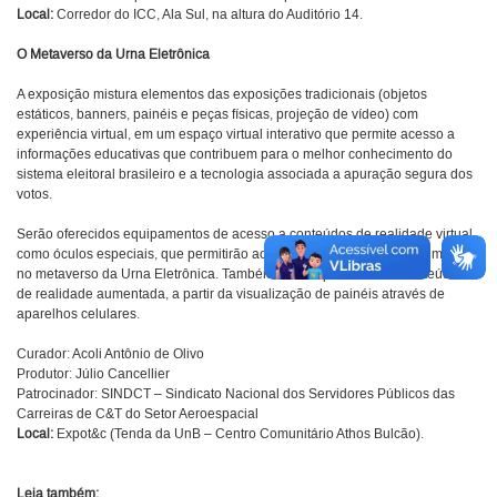
Local:
Corredor do ICC, Ala Sul, na altura do Auditório 14.
O Metaverso da Urna Eletrônica
A exposição mistura elementos das exposições tradicionais (objetos
estáticos, banners, painéis e peças físicas, projeção de vídeo) com
experiência virtual, em um espaço virtual interativo que permite acesso a
informações educativas que contribuem para o melhor conhecimento do
sistema eleitoral brasileiro e a tecnologia associada a apuração segura dos
votos.
Serão oferecidos equipamentos de acesso a conteúdos de realidade virtual,
como óculos especiais, que permitirão ao visitante uma experiência imersiva
no metaverso da Urna Eletrônica. Também serão apresentados conteúdos
de realidade aumentada, a partir da visualização de painéis através de
aparelhos celulares.
Curador: Acoli Antônio de Olivo
Produtor: Júlio Cancellier
Patrocinador: SINDCT – Sindicato Nacional dos Servidores Públicos das
Carreiras de C&T do Setor Aeroespacial
Local:
Expot&c (Tenda da UnB – Centro Comunitário Athos Bulcão).
Leia também: