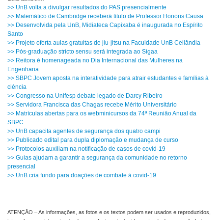
>> UnB volta a divulgar resultados do PAS presencialmente
>> Matemático de Cambridge receberá título de Professor Honoris Causa
>> Desenvolvida pela UnB, Midiateca Capixaba é inaugurada no Espírito
Santo
>> Projeto oferta aulas gratuitas de jiu-jitsu na Faculdade UnB Ceilândia
>> Pós-graduação stricto sensu será integrada ao Sigaa
>> Reitora é homenageada no Dia Internacional das Mulheres na
Engenharia
>> SBPC Jovem aposta na interatividade para atrair estudantes e famílias à
ciência
>> Congresso na Unifesp debate legado de Darcy Ribeiro
>> Servidora Francisca das Chagas recebe Mérito Universitário
>> Matrículas abertas para os webminicursos da 74ª Reunião Anual da
SBPC
>> UnB capacita agentes de segurança dos quatro campi
>> Publicado edital para dupla diplomação e mudança de curso
>> Protocolos auxiliam na notificação de casos de covid-19
>> Guias ajudam a garantir a segurança da comunidade no retorno
presencial
>> UnB cria fundo para doações de combate à covid-19
ATENÇÃO – As informações, as fotos e os textos podem ser usados e reproduzidos,