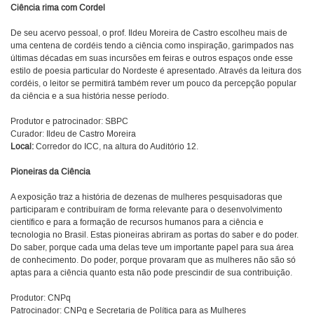
Ciência rima com Cordel
De seu acervo pessoal, o prof. Ildeu Moreira de Castro escolheu mais de
uma centena de cordéis tendo a ciência como inspiração, garimpados nas
últimas décadas em suas incursões em feiras e outros espaços onde esse
estilo de poesia particular do Nordeste é apresentado. Através da leitura dos
cordéis, o leitor se permitirá também rever um pouco da percepção popular
da ciência e a sua história nesse período.
Produtor e patrocinador: SBPC
Curador: Ildeu de Castro Moreira
Local:
Corredor do ICC, na altura do Auditório 12.
Pioneiras da Ciência
A exposição traz a história de dezenas de mulheres pesquisadoras que
participaram e contribuíram de forma relevante para o desenvolvimento
científico e para a formação de recursos humanos para a ciência e
tecnologia no Brasil. Estas pioneiras abriram as portas do saber e do poder.
Do saber, porque cada uma delas teve um importante papel para sua área
de conhecimento. Do poder, porque provaram que as mulheres não são só
aptas para a ciência quanto esta não pode prescindir de sua contribuição.
Produtor: CNPq
Patrocinador: CNPq e Secretaria de Política para as Mulheres