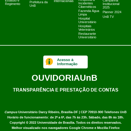
Resposta a
Estatuto e
Campanha
Internacionais
Prefeitura da
Incidentes
Regimento
Institucional
UnB
Cibernéticos
2025
Fazenda Água
Planner 2024
Limpa
UnB TV
Hospital
Universitário
Hospitais
Veterinários
Restaurante
Universitário
Acesso à
Informação
OUVIDORIA
UnB
TRANSPARÊNCIA E PRESTAÇÃO DE CONTAS
Campus
Universitário Darcy Ribeiro,
Brasília-DF | CEP 70910-900
Telefones UnB
Horário de funcionamento: de 2ª a 6ª, das 7h às 23h. Sábado, das 8h às 18h.
Copyright © 2022
Universidade de Brasília
.
Todos os direitos reservados.
Melhor visualizado nos navegadores Google Chrome e Mozilla Firefox