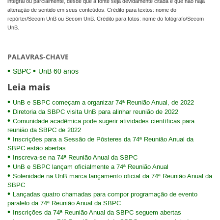
integral ou parcialmente, desde que a fonte seja devidamente citada e que não haja
alteração de sentido em seus conteúdos. Crédito para textos: nome do
repórter/Secom UnB ou Secom UnB. Crédito para fotos: nome do fotógrafo/Secom
UnB.
PALAVRAS-CHAVE
SBPC
UnB 60 anos
Leia mais
UnB e SBPC começam a organizar 74ª Reunião Anual, de 2022
Diretoria da SBPC visita UnB para alinhar reunião de 2022
Comunidade acadêmica pode sugerir atividades científicas para
reunião da SBPC de 2022
Inscrições para a Sessão de Pôsteres da 74ª Reunião Anual da
SBPC estão abertas
Inscreva-se na 74ª Reunião Anual da SBPC
UnB e SBPC lançam oficialmente a 74ª Reunião Anual
Solenidade na UnB marca lançamento oficial da 74ª Reunião Anual da
SBPC
Lançadas quatro chamadas para compor programação de evento
paralelo da 74ª Reunião Anual da SBPC
Inscrições da 74ª Reunião Anual da SBPC seguem abertas