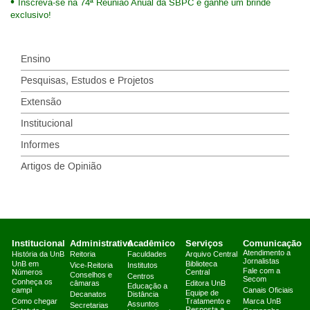
Inscreva-se na 74ª Reunião Anual da SBPC e ganhe um brinde
exclusivo!
Ensino
Pesquisas, Estudos e Projetos
Extensão
Institucional
Informes
Artigos de Opinião
Institucional
Administrativo
Acadêmico
Serviços
Comunicação
Atendimento a
História da UnB
Reitoria
Faculdades
Arquivo Central
Jornalistas
UnB em
Biblioteca
Vice-Reitoria
Institutos
Fale com a
Números
Central
Conselhos e
Centros
Secom
Conheça os
câmaras
Editora UnB
Educação a
campi
Canais Oficiais
Equipe de
Decanatos
Distância
Como chegar
Tratamento e
Marca UnB
Assuntos
Secretarias