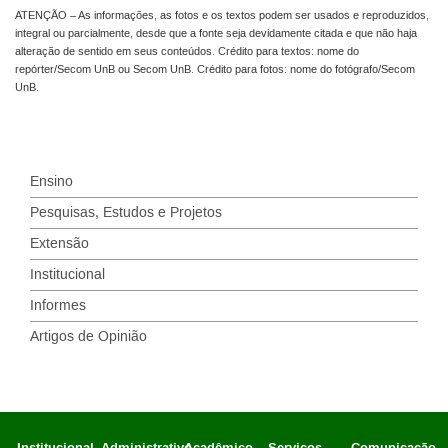
ATENÇÃO – As informações, as fotos e os textos podem ser usados e reproduzidos,
integral ou parcialmente, desde que a fonte seja devidamente citada e que não haja
alteração de sentido em seus conteúdos. Crédito para textos: nome do
repórter/Secom UnB ou Secom UnB. Crédito para fotos: nome do fotógrafo/Secom
UnB.
Ensino
Pesquisas, Estudos e Projetos
Extensão
Institucional
Informes
Artigos de Opinião
Institucional
Administrativo
Acadêmico
Serviços
Comunicação