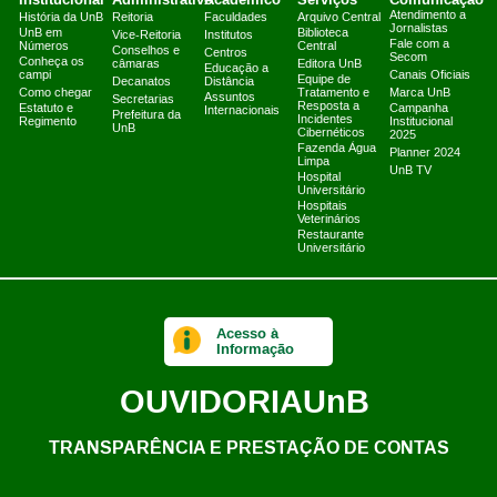
Atendimento a
História da UnB
Reitoria
Faculdades
Arquivo Central
Jornalistas
UnB em
Biblioteca
Vice-Reitoria
Institutos
Fale com a
Números
Central
Conselhos e
Centros
Secom
Conheça os
câmaras
Editora UnB
Educação a
campi
Canais Oficiais
Equipe de
Decanatos
Distância
Como chegar
Tratamento e
Marca UnB
Assuntos
Secretarias
Resposta a
Estatuto e
Campanha
Internacionais
Prefeitura da
Incidentes
Regimento
Institucional
UnB
Cibernéticos
2025
Fazenda Água
Planner 2024
Limpa
UnB TV
Hospital
Universitário
Hospitais
Veterinários
Restaurante
Universitário
Acesso à
Informação
OUVIDORIA
UnB
TRANSPARÊNCIA E PRESTAÇÃO DE CONTAS