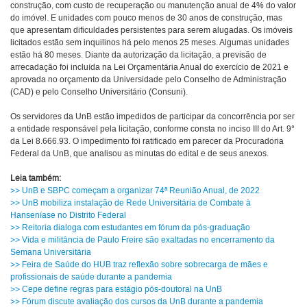
construção, com custo de recuperação ou manutenção anual de 4% do valor
do imóvel. E unidades com pouco menos de 30 anos de construção, mas
que apresentam dificuldades persistentes para serem alugadas. Os imóveis
licitados estão sem inquilinos há pelo menos 25 meses. Algumas unidades
estão há 80 meses. Diante da autorização da licitação, a previsão de
arrecadação foi incluída na Lei Orçamentária Anual do exercício de 2021 e
aprovada no orçamento da Universidade pelo Conselho de Administração
(CAD) e pelo Conselho Universitário (Consuni).
Os servidores da UnB estão impedidos de participar da concorrência por ser
a entidade responsável pela licitação, conforme consta no inciso III do Art. 9°
da Lei 8.666.93. O impedimento foi ratificado em parecer da Procuradoria
Federal da UnB, que analisou as minutas do edital e de seus anexos.
Leia também:
>> UnB e SBPC começam a organizar 74ª Reunião Anual, de 2022
>> UnB mobiliza instalação de Rede Universitária de Combate à
Hanseníase no Distrito Federal
>> Reitoria dialoga com estudantes em fórum da pós-graduação
>> Vida e militância de Paulo Freire são exaltadas no encerramento da
Semana Universitária
>> Feira de Saúde do HUB traz reflexão sobre sobrecarga de mães e
profissionais de saúde durante a pandemia
>> Cepe define regras para estágio pós-doutoral na UnB
>> Fórum discute avaliação dos cursos da UnB durante a pandemia