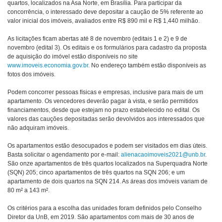
quartos, localizados na Asa Norte, em Brasília. Para participar da
concorrência, o interessado deve depositar a caução de 5% referente ao
valor inicial dos imóveis, avaliados entre R$ 890 mil e R$ 1,440 milhão.
As licitações ficam abertas até 8 de novembro (editais 1 e 2) e 9 de
novembro (edital 3). Os editais e os formulários para cadastro da proposta
de aquisição do imóvel estão disponíveis no site
www.imoveis.economia.gov.br
. No endereço também estão disponíveis as
fotos dos imóveis.
Podem concorrer pessoas físicas e empresas, inclusive para mais de um
apartamento. Os vencedores deverão pagar à vista, e serão permitidos
financiamentos, desde que estejam no prazo estabelecido no edital. Os
valores das cauções depositadas serão devolvidos aos interessados que
não adquiram imóveis.
Os apartamentos estão desocupados e podem ser visitados em dias úteis.
Basta solicitar o agendamento por e-mail:
alienacaoimoveis2021@unb.br
.
São onze apartamentos de três quartos localizados na Superquadra Norte
(SQN) 205; cinco apartamentos de três quartos na SQN 206; e um
apartamento de dois quartos na SQN 214. As áreas dos imóveis variam de
80 m² a 143 m².
Os critérios para a escolha das unidades foram definidos pelo Conselho
Diretor da UnB, em 2019. São apartamentos com mais de 30 anos de