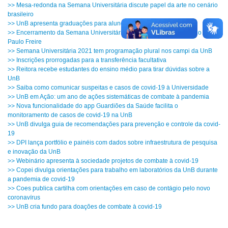
>> Mesa-redonda na Semana Universitária discute papel da arte no cenário
brasileiro
>> UnB apresenta graduações para alunos do ensino médio
>> Encerramento da Semana Universitária traz debate sobre o legado de
Paulo Freire
>> Semana Universitária 2021 tem programação plural nos campi da UnB
>> Inscrições prorrogadas para a transferência facultativa
>> Reitora recebe estudantes do ensino médio para tirar dúvidas sobre a
UnB
>> Saiba como comunicar suspeitas e casos de covid-19 à Universidade
>> UnB em Ação: um ano de ações sistemáticas de combate à pandemia
>> Nova funcionalidade do app Guardiões da Saúde facilita o
monitoramento de casos de covid-19 na UnB
>> UnB divulga guia de recomendações para prevenção e controle da covid-
19
>> DPI lança portfólio e painéis com dados sobre infraestrutura de pesquisa
e inovação da UnB
>> Webinário apresenta à sociedade projetos de combate à covid-19
>> Copei divulga orientações para trabalho em laboratórios da UnB durante
a pandemia de covid-19
>> Coes publica cartilha com orientações em caso de contágio pelo novo
coronavírus
>> UnB cria fundo para doações de combate à covid-19