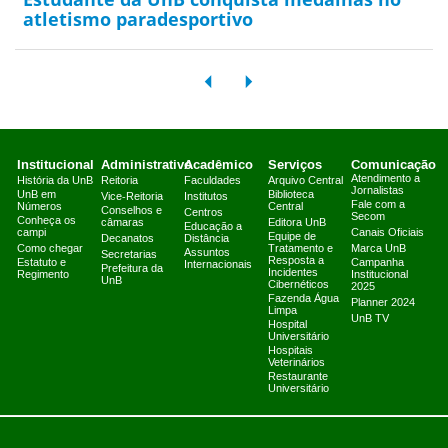
atletismo paradesportivo
Institucional
Administrativo
Acadêmico
Serviços
Comunicação
Atendimento a
História da UnB
Reitoria
Faculdades
Arquivo Central
Jornalistas
UnB em
Biblioteca
Vice-Reitoria
Institutos
Fale com a
Números
Central
Conselhos e
Centros
Secom
Conheça os
câmaras
Editora UnB
Educação a
campi
Canais Oficiais
Equipe de
Decanatos
Distância
Como chegar
Tratamento e
Marca UnB
Assuntos
Secretarias
Resposta a
Estatuto e
Campanha
Internacionais
Prefeitura da
Incidentes
Regimento
Institucional
UnB
Cibernéticos
2025
Fazenda Água
Planner 2024
Limpa
UnB TV
Hospital
Universitário
Hospitais
Veterinários
Restaurante
Universitário