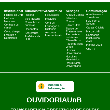
Institucional
Administrativo
Acadêmico
Serviços
Comunicação
Atendimento a
História da UnB
Reitoria
Faculdades
Arquivo Central
Jornalistas
UnB em
Biblioteca
Vice-Reitoria
Institutos
Fale com a
Números
Central
Conselhos e
Centros
Secom
Conheça os
câmaras
Editora UnB
Educação a
campi
Canais Oficiais
Equipe de
Decanatos
Distância
Como chegar
Tratamento e
Marca UnB
Assuntos
Secretarias
Resposta a
Estatuto e
Campanha
Internacionais
Prefeitura da
Incidentes
Regimento
Institucional
UnB
Cibernéticos
2025
Fazenda Água
Planner 2024
Limpa
UnB TV
Hospital
Universitário
Hospitais
Veterinários
Restaurante
Universitário
Acesso à
Informação
OUVIDORIA
UnB