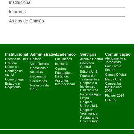
Institucional
Informes
Artigos de Opinião
Institucional
Administrativo
Acadêmico
Serviços
Comunicação
Atendimento a
História da UnB
Reitoria
Faculdades
Arquivo Central
Jornalistas
UnB em
Biblioteca
Vice-Reitoria
Institutos
Fale com a
Números
Central
Conselhos e
Centros
Secom
Conheça os
câmaras
Editora UnB
Educação a
campi
Canais Oficiais
Equipe de
Decanatos
Distância
Como chegar
Tratamento e
Marca UnB
Assuntos
Secretarias
Resposta a
Estatuto e
Campanha
Internacionais
Prefeitura da
Incidentes
Regimento
Institucional
UnB
Cibernéticos
2025
Fazenda Água
Planner 2024
Limpa
UnB TV
Hospital
Universitário
Hospitais
Veterinários
Restaurante
Universitário