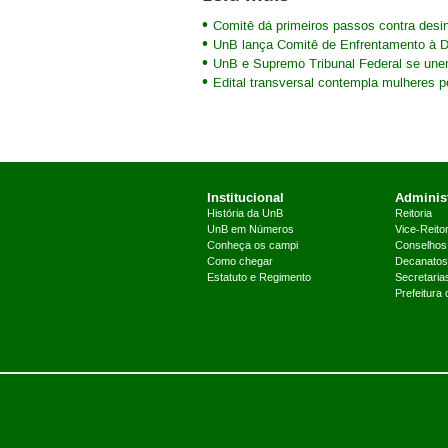
Comitê dá primeiros passos contra des
UnB lança Comitê de Enfrentamento à 
UnB e Supremo Tribunal Federal se un
Edital transversal contempla mulheres 
Institucional
Administ
História da UnB
Reitoria
UnB em Números
Vice-Reitor
Conheça os campi
Conselhos
Como chegar
Decanatos
Estatuto e Regimento
Secretaria
Prefeitura