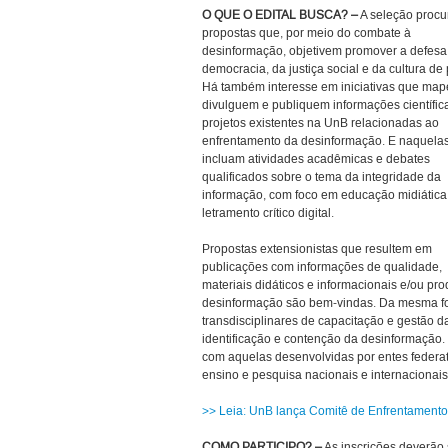
O QUE O EDITAL BUSCA? –
A seleção procu
propostas que, por meio do combate à
desinformação, objetivem promover a defesa
democracia, da justiça social e da cultura de 
Há também interesse em iniciativas que map
divulguem e publiquem informações científic
projetos existentes na UnB relacionadas ao
enfrentamento da desinformação. E naquela
incluam atividades acadêmicas e debates
qualificados sobre o tema da integridade da
informação, com foco em educação midiática
letramento crítico digital.
Propostas extensionistas que resultem em
publicações com informações de qualidade,
materiais didáticos e informacionais e/ou pr
desinformação são bem-vindas. Da mesma fo
transdisciplinares de capacitação e gestão 
identificação e contenção da desinformação
com aquelas desenvolvidas por entes federati
ensino e pesquisa nacionais e internacionais
>> Leia: UnB lança Comitê de Enfrentament
COMO PARTICIPO? –
As inscrições deverão 