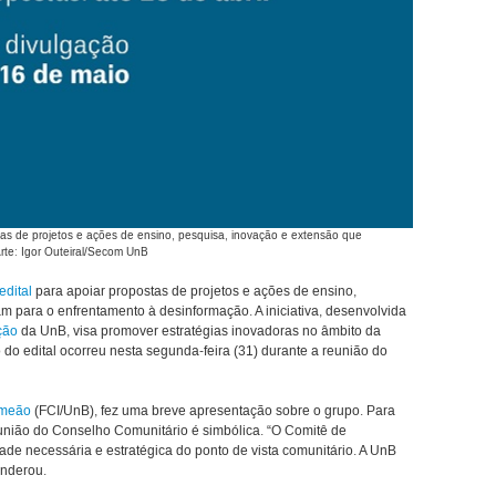
tas de projetos e ações de ensino, pesquisa, inovação e extensão que
rte: Igor Outeiral/Secom UnB
edital
para apoiar propostas de projetos e ações de ensino,
m para o enfrentamento à desinformação. A iniciativa, desenvolvida
ção
da UnB, visa promover estratégias inovadoras no âmbito da
do edital ocorreu nesta segunda-feira (31) durante a reunião do
imeão
(FCI/UnB), fez uma breve apresentação sobre o grupo. Para
reunião do Conselho Comunitário é simbólica. “O Comitê de
de necessária e estratégica do ponto de vista comunitário. A UnB
onderou.