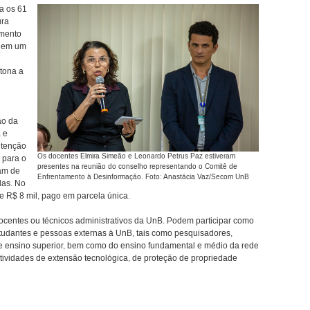
a os 61
ura
imento
s em um
 tona a
ão da
 e
ontenção
Os docentes Elmira Simeão e Leonardo Petrus Paz estiveram
 para o
presentes na reunião do conselho representando o Comitê de
iam de
Enfrentamento à Desinformação. Foto: Anastácia Vaz/Secom UnB
las. No
e R$ 8 mil, pago em parcela única.
entes ou técnicos administrativos da UnB. Podem participar como
tudantes e pessoas externas à UnB, tais como pesquisadores,
 de ensino superior, bem como do ensino fundamental e médio da rede
atividades de extensão tecnológica, de proteção de propriedade