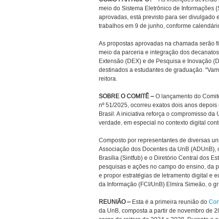
meio do Sistema Eletrônico de Informações (
aprovadas, está previsto para ser divulgado 
trabalhos em 9 de junho, conforme calendário
As propostas aprovadas na chamada serão fi
meio da parceria e integração dos decanat
Extensão (DEX) e de Pesquisa e Inovação (DP
destinados a estudantes de graduação. “Vamo
reitora.
SOBRE O COMITÊ –
O lançamento do Comitê 
nº 51/2025, ocorreu exatos dois anos depois
Brasil. A iniciativa reforça o compromisso 
verdade, em especial no contexto digital co
Composto por representantes de diversas u
Associação dos Docentes da UnB (ADUnB), o
Brasília (Sintfub) e o Diretório Central dos 
pesquisas e ações no campo do ensino, da pe
e propor estratégias de letramento digital e
da Informação (FCI/UnB) Elmira Simeão, o gr
REUNIÃO –
Esta é a primeira reunião do
Con
da UnB, composta a partir de novembro de 2