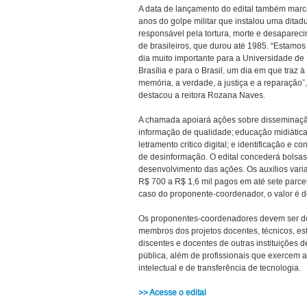
A data de lançamento do edital também marc
anos do golpe militar que instalou uma ditad
responsável pela tortura, morte e desaparec
de brasileiros, que durou até 1985. “Estamo
dia muito importante para a Universidade de
Brasília e para o Brasil, um dia em que traz à
memória, a verdade, a justiça e a reparação”,
destacou a reitora Rozana Naves.
A chamada apoiará ações sobre disseminaç
informação de qualidade; educação midiática
letramento crítico digital; e identificação e c
de desinformação. O edital concederá bolsas
desenvolvimento das ações. Os auxílios var
R$ 700 a R$ 1,6 mil pagos em até sete parce
caso do proponente-coordenador, o valor é d
Os proponentes-coordenadores devem ser doc
membros dos projetos docentes, técnicos, es
discentes e docentes de outras instituições
pública, além de profissionais que exercem 
intelectual e de transferência de tecnologia.
>> Acesse o edital