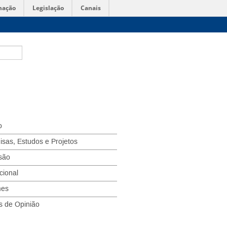
mação
Legislação
Canais
o
isas, Estudos e Projetos
são
ucional
mes
s de Opinião