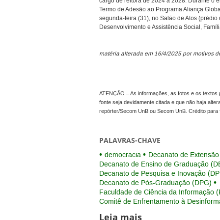
cargo de reitora de 2024 a 2028. Durante o 
Termo de Adesão ao Programa Aliança Globa
segunda-feira (31), no Salão de Atos (prédio
Desenvolvimento e Assistência Social, Famíl
matéria alterada em 16/4/2025 por motivos 
ATENÇÃO – As informações, as fotos e os textos p
fonte seja devidamente citada e que não haja alte
repórter/Secom UnB ou Secom UnB. Crédito para 
PALAVRAS-CHAVE
democracia
Decanato de Extensão
Decanato de Ensino de Graduação (D
Decanato de Pesquisa e Inovação (DP
Decanato de Pós-Graduação (DPG)
Faculdade de Ciência da Informação (
Comitê de Enfrentamento à Desinfor
Leia mais