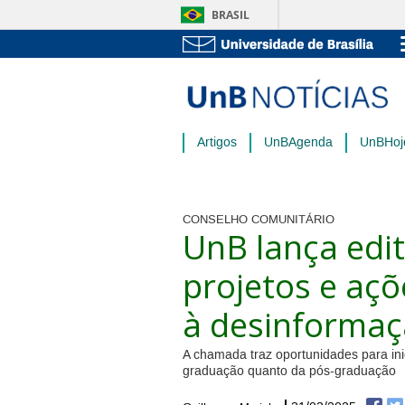
BRASIL
Artigos
UnBAgenda
UnBHoj
CONSELHO COMUNITÁRIO
UnB lança edit
projetos e aç
à desinforma
A chamada traz oportunidades para ini
graduação quanto da pós-graduação