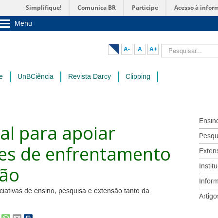
Simplifique!
Comunica BR
Participe
Acesso à infor
Menu
Sobre a UnB
Unidades acadêmicas
Pesquisar...
A-
A
A+
Estude na UnB
Graduação
Pós-Graduação
e
UnBCiência
Revista Darcy
Clipping
Administração
Servidor
Ensin
al para apoiar
Pesqu
ões de enfrentamento
Exten
Instit
ção
Infor
ciativas de ensino, pesquisa e extensão tanto da
Artigo