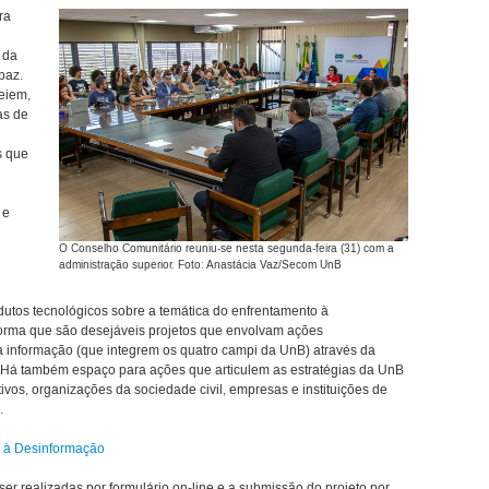
ra
 da
paz.
eiem,
as de
s que
 e
O Conselho Comunitário reuniu-se nesta segunda-feira (31) com a
administração superior. Foto: Anastácia Vaz/Secom UnB
odutos tecnológicos sobre a temática do enfrentamento à
rma que são desejáveis projetos que envolvam ações
da informação (que integrem os quatro campi da UnB) através da
. Há também espaço para ações que articulem as estratégias da UnB
vos, organizações da sociedade civil, empresas e instituições de
.
o à Desinformação
ser realizadas por formulário on-line e a submissão do projeto por