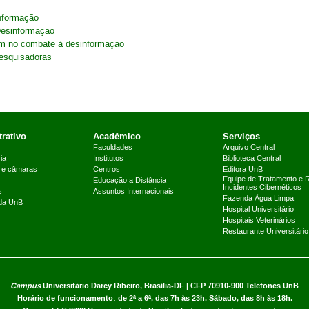
informação
Desinformação
em no combate à desinformação
pesquisadoras
rativo
Acadêmico
Serviços
Faculdades
Arquivo Central
ia
Institutos
Biblioteca Central
 e câmaras
Centros
Editora UnB
Equipe de Tratamento e 
Educação a Distância
Incidentes Cibernéticos
s
Assuntos Internacionais
Fazenda Água Limpa
 da UnB
Hospital Universitário
Hospitais Veterinários
Restaurante Universitário
Campus
Universitário Darcy Ribeiro,
Brasília-DF | CEP 70910-900
Telefones UnB
Horário de funcionamento: de 2ª a 6ª, das 7h às 23h. Sábado, das 8h às 18h.