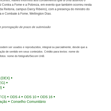
encontro, Naves informou aos conselheiros que a UnB assinou o
l Contra a Fome e a Pobreza, em evento que também ocorreu nesta
 da Reitoria, campus Darcy Ribeiro), com a presença do ministro do
ia e Combate à Fome, Wellington Dias.
de prorrogação de prazo de submissão
odem ser usados e reproduzidos, integral ou parcialmente, desde que a
ração de sentido em seus conteúdos. Crédito para textos: nome do
fotos: nome do fotógrafo/Secom UnB.
 (DEX)
EG)
I)
FCI)
ODS 4
ODS 10
ODS 16
mação
Conselho Comunitário