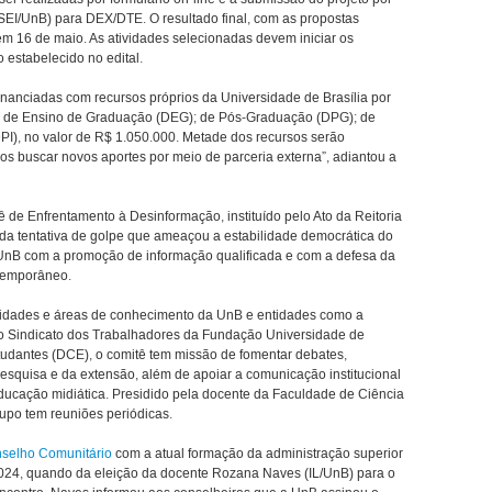
SEI/UnB) para DEX/DTE. O resultado final, com as propostas
em 16 de maio. As atividades selecionadas devem iniciar os
 estabelecido no edital.
nanciadas com recursos próprios da Universidade de Brasília por
os de Ensino de Graduação (DEG); de Pós-Graduação (DPG); de
I), no valor de R$ 1.050.000. Metade dos recursos serão
s buscar novos aportes por meio de parceria externa”, adiantou a
de Enfrentamento à Desinformação, instituído pelo Ato da Reitoria
 da tentativa de golpe que ameaçou a estabilidade democrática do
da UnB com a promoção de informação qualificada e com a defesa da
ntemporâneo.
nidades e áreas de conhecimento da UnB e entidades como a
 Sindicato dos Trabalhadores da Fundação Universidade de
Estudantes (DCE), o comitê tem missão de fomentar debates,
squisa e da extensão, além de apoiar a comunicação institucional
 educação midiática. Presidido pela docente da Faculdade de Ciência
upo tem reuniões periódicas.
selho Comunitário
com a atual formação da administração superior
024, quando da eleição da docente Rozana Naves (IL/UnB) para o