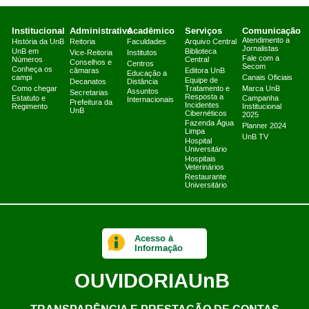
Institucional
Administrativo
Acadêmico
Serviços
Comunicação
Atendimento a
História da UnB
Reitoria
Faculdades
Arquivo Central
Jornalistas
UnB em
Biblioteca
Vice-Reitoria
Institutos
Fale com a
Números
Central
Conselhos e
Centros
Secom
Conheça os
câmaras
Editora UnB
Educação a
campi
Canais Oficiais
Equipe de
Decanatos
Distância
Como chegar
Tratamento e
Marca UnB
Assuntos
Secretarias
Resposta a
Estatuto e
Campanha
Internacionais
Prefeitura da
Incidentes
Regimento
Institucional
UnB
Cibernéticos
2025
Fazenda Água
Planner 2024
Limpa
UnB TV
Hospital
Universitário
Hospitais
Veterinários
Restaurante
Universitário
Acesso à
Informação
OUVIDORIA
UnB