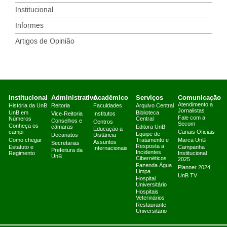
Institucional
Informes
Artigos de Opinião
Institucional
Administrativo
Acadêmico
Serviços
Comunicação
Atendimento a
História da UnB
Reitoria
Faculdades
Arquivo Central
Jornalistas
UnB em
Biblioteca
Vice-Reitoria
Institutos
Fale com a
Números
Central
Conselhos e
Centros
Secom
Conheça os
câmaras
Editora UnB
Educação a
campi
Canais Oficiais
Equipe de
Decanatos
Distância
Como chegar
Tratamento e
Marca UnB
Assuntos
Secretarias
Resposta a
Estatuto e
Campanha
Internacionais
Prefeitura da
Incidentes
Regimento
Institucional
UnB
Cibernéticos
2025
Fazenda Água
Planner 2024
Limpa
UnB TV
Hospital
Universitário
Hospitais
Veterinários
Restaurante
Universitário