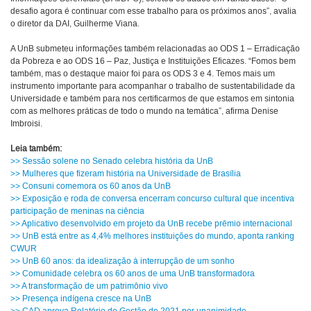
desafio agora é continuar com esse trabalho para os próximos anos”, avalia
o diretor da DAI, Guilherme Viana.
A UnB submeteu informações também relacionadas ao ODS 1 – Erradicação
da Pobreza e ao ODS 16 – Paz, Justiça e Instituições Eficazes. “Fomos bem
também, mas o destaque maior foi para os ODS 3 e 4. Temos mais um
instrumento importante para acompanhar o trabalho de sustentabilidade da
Universidade e também para nos certificarmos de que estamos em sintonia
com as melhores práticas de todo o mundo na temática”, afirma Denise
Imbroisi.
Leia também:
>> Sessão solene no Senado celebra história da UnB
>> Mulheres que fizeram história na Universidade de Brasília
>> Consuni comemora os 60 anos da UnB
>> Exposição e roda de conversa encerram concurso cultural que incentiva
participação de meninas na ciência
>> Aplicativo desenvolvido em projeto da UnB recebe prêmio internacional
>> UnB está entre as 4,4% melhores instituições do mundo, aponta ranking
CWUR
>> UnB 60 anos: da idealização à interrupção de um sonho
>> Comunidade celebra os 60 anos de uma UnB transformadora
>> A transformação de um patrimônio vivo
>> Presença indígena cresce na UnB