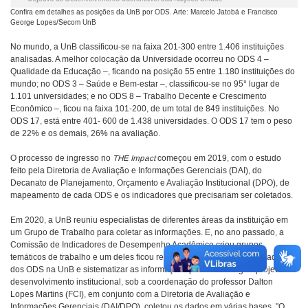
Confira em detalhes as posições da UnB por ODS. Arte: Marcelo Jatobá e Francisco
George Lopes/Secom UnB
No mundo, a UnB classificou-se na faixa 201-300 entre 1.406 instituições
analisadas. A melhor colocação da Universidade ocorreu no ODS 4 –
Qualidade da Educação –, ficando na posição 55 entre 1.180 instituições do
mundo; no ODS 3 – Saúde e Bem-estar –, classificou-se no 95° lugar de
1.101 universidades; e no ODS 8 – Trabalho Decente e Crescimento
Econômico –, ficou na faixa 101-200, de um total de 849 instituições. No
ODS 17, está entre 401- 600 de 1.438 universidades. O ODS 17 tem o peso
de 22% e os demais, 26% na avaliação.
O processo de ingresso no
THE Impact
começou em 2019, com o estudo
feito pela Diretoria de Avaliação e Informações Gerenciais (DAI), do
Decanato de Planejamento, Orçamento e Avaliação Institucional (DPO), de
mapeamento de cada ODS e os indicadores que precisariam ser coletados.
Em 2020, a UnB reuniu especialistas de diferentes áreas da instituição em
um Grupo de Trabalho para coletar as informações. E, no ano passado, a
Comissão de Indicadores de Desempenho Acadêmico criou grupos
temáticos de trabalho e um deles ficou responsável por levantar os dados
dos ODS na UnB e sistematizar as informações para o ranking. O projeto de
desenvolvimento institucional, sob a coordenação do professor Dalton
Lopes Martins (FCI), em conjunto com a Diretoria de Avaliação e
Informações Gerenciais (DAI/DPO), coletou os dados em várias bases. "O