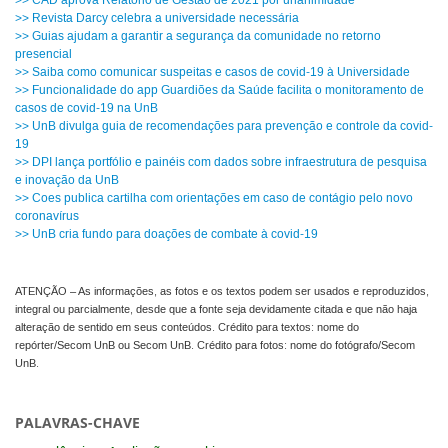
>> CAD aprova Relatório de Gestão de 2021 por unanimidade
>> Revista Darcy celebra a universidade necessária
>> Guias ajudam a garantir a segurança da comunidade no retorno
presencial
>> Saiba como comunicar suspeitas e casos de covid-19 à Universidade
>> Funcionalidade do app Guardiões da Saúde facilita o monitoramento de
casos de covid-19 na UnB
>> UnB divulga guia de recomendações para prevenção e controle da covid-
19
>> DPI lança portfólio e painéis com dados sobre infraestrutura de pesquisa
e inovação da UnB
>> Coes publica cartilha com orientações em caso de contágio pelo novo
coronavírus
>> UnB cria fundo para doações de combate à covid-19
ATENÇÃO – As informações, as fotos e os textos podem ser usados e reproduzidos,
integral ou parcialmente, desde que a fonte seja devidamente citada e que não haja
alteração de sentido em seus conteúdos. Crédito para textos: nome do
repórter/Secom UnB ou Secom UnB. Crédito para fotos: nome do fotógrafo/Secom
UnB.
PALAVRAS-CHAVE