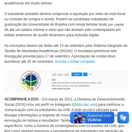
acadêmicas em modo remoto.
O estudante assistido deverá comprovar a aquisição por meio de nota fiscal
ou contrato de compra e venda. Podem se candidatar estudantes de
graduação da Universidade de Brasília com renda familiar bruta
per capita
de até um salário mínimo e meio que não tenham sido contemplados em
editais anteriores de auxílio financeiro para inclusão digital.
As inscrições devem ser feitas até 13 de setembro pelo Sistema Integrado de
Gestão de Atividades Acadêmicas (SIGAA). O resultado preliminar tem
divulgação prevista para 17 de setembro. A prestação de contas deve
acontecer até 30 de novembro.
Acesse o edital completo
.
ACOMPANHE A DDS
– Em março de 2021, a Diretoria de Desenvolvimento
Social (DDS) criou um perfil no Instagram (
@dds.dac.unb
) para melhorar a
comunicação com os estudantes da UnB. A rede social é utilizada para
divulgar informações a respeito de novos editais, prorrogação de datas,
renovação de bolsas e resultados. Também são divulgados dados
específicos, como o número de contemplados com os auxílios da UnB, que
têm como objetivo favorecer a permanência de estudantes em situação de