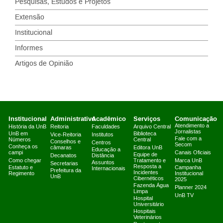
Pesquisas, Estudos e Projetos
Extensão
Institucional
Informes
Artigos de Opinião
Institucional
Administrativo
Acadêmico
Serviços
Comunicação
Atendimento a
História da UnB
Reitoria
Faculdades
Arquivo Central
Jornalistas
UnB em
Biblioteca
Vice-Reitoria
Institutos
Fale com a
Números
Central
Conselhos e
Centros
Secom
Conheça os
câmaras
Editora UnB
Educação a
campi
Canais Oficiais
Equipe de
Decanatos
Distância
Como chegar
Tratamento e
Marca UnB
Assuntos
Secretarias
Resposta a
Estatuto e
Campanha
Internacionais
Prefeitura da
Incidentes
Regimento
Institucional
UnB
Cibernéticos
2025
Fazenda Água
Planner 2024
Limpa
UnB TV
Hospital
Universitário
Hospitais
Veterinários