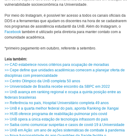
vulnerabilidade socioeconômica na Universidade.
Por meio do Instagram, é possível ter acesso a todos os canais oficiais da
DDS e a ferramentas que ajudam os discentes na hora de se cadastrarem
nos programas de assistência estudantil da UnB. Além do Instagram, o
Facebook
também é utilizado pela diretoria para manter contato com a
comunidade acadêmica.
*primeiro pagamento em outubro, referente a setembro.
Leia também:
>> CAD estabelece novos critérios para ocupação de moradias
>> Cepe define que unidades acadêmicas comecem a planejar oferta de
disciplinas com presencialidade
>> Centro Olímpico da UnB completa 50 anos
>> Universidade de Brasília recebe encontro da SBPC em 2022
>> UnB avança em ranking regional e ocupa a quinta posição entre as
federais brasileiras
>> Referência no país, Hospital Universitário completa 49 anos
>> UnB é a quarta melhor federal do país, aponta Ranking de Xangai
>> HUB oferece programa de reabilitação pulmonar pós-covid
>> UnB opera a única estação de tecnologia infrassom do país
>> Saiba como comunicar suspeitas e casos de covid-19 à Universidade
>> UnB em Ação: um ano de ações sistemáticas de combate à pandemia
>> Nova funcionalidade do app Guardiões da Saúde facilita o