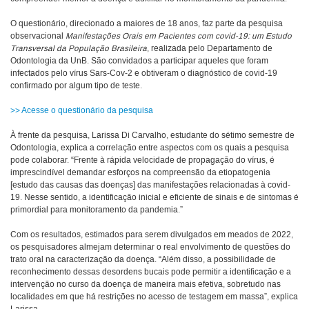
O questionário, direcionado a maiores de 18 anos, faz parte da pesquisa
observacional
Manifestações Orais em Pacientes com covid-19: um Estudo
Transversal da População Brasileira
, realizada pelo Departamento de
Odontologia da UnB. São convidados a participar aqueles que foram
infectados pelo vírus Sars-Cov-2 e obtiveram o diagnóstico de covid-19
confirmado por algum tipo de teste.
>> Acesse o questionário da pesquisa
À frente da pesquisa, Larissa Di Carvalho, estudante do sétimo semestre de
Odontologia, explica a correlação entre aspectos com os quais a pesquisa
pode colaborar. “Frente à rápida velocidade de propagação do vírus, é
imprescindível demandar esforços na compreensão da etiopatogenia
[estudo das causas das doenças] das manifestações relacionadas à covid-
19. Nesse sentido, a identificação inicial e eficiente de sinais e de sintomas é
primordial para monitoramento da pandemia.”
Com os resultados, estimados para serem divulgados em meados de 2022,
os pesquisadores almejam determinar o real envolvimento de questões do
trato oral na caracterização da doença. “Além disso, a possibilidade de
reconhecimento dessas desordens bucais pode permitir a identificação e a
intervenção no curso da doença de maneira mais efetiva, sobretudo nas
localidades em que há restrições no acesso de testagem em massa”, explica