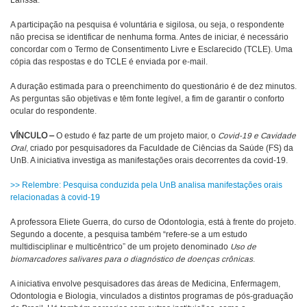
Larissa.
A participação na pesquisa é voluntária e sigilosa, ou seja, o respondente
não precisa se identificar de nenhuma forma. Antes de iniciar, é necessário
concordar com o Termo de Consentimento Livre e Esclarecido (TCLE). Uma
cópia das respostas e do TCLE é enviada por e-mail.
A duração estimada para o preenchimento do questionário é de dez minutos.
As perguntas são objetivas e têm fonte legível, a fim de garantir o conforto
ocular do respondente.
VÍNCULO –
O estudo é faz parte de um projeto maior, o
Covid-19 e Cavidade
Oral
, criado por pesquisadores da Faculdade de Ciências da Saúde (FS) da
UnB. A iniciativa investiga as manifestações orais decorrentes da covid-19.
>> Relembre: Pesquisa conduzida pela UnB analisa manifestações orais
relacionadas à covid-19
A professora Eliete Guerra, do curso de Odontologia, está à frente do projeto.
Segundo a docente, a pesquisa também “refere-se a um estudo
multidisciplinar e multicêntrico” de um projeto denominado
Uso de
biomarcadores salivares para o diagnóstico de doenças crônicas
.
A iniciativa envolve pesquisadores das áreas de Medicina, Enfermagem,
Odontologia e Biologia, vinculados a distintos programas de pós-graduação