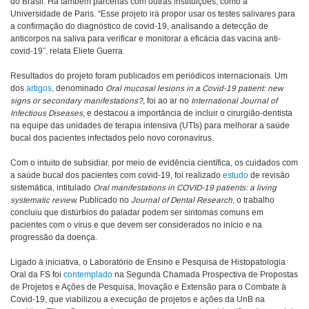
do Brasil. Há também parcerias com outras instituições, como a
Universidade de Paris. “Esse projeto irá propor usar os testes salivares para
a confirmação do diagnóstico de covid-19, analisando a detecção de
anticorpos na saliva para verificar e monitorar a eficácia das vacina anti-
covid-19”, relata Eliete Guerra.
Resultados do projeto foram publicados em periódicos internacionais. Um
dos
artigos
, denominado
Oral mucosal lesions in a Covid-19 patient: new
signs or secondary manifestations?
, foi ao ar no
International Journal of
Infectious Diseases
, e destacou a importância de incluir o cirurgião-dentista
na equipe das unidades de terapia intensiva (UTIs) para melhorar a saúde
bucal dos pacientes infectados pelo novo coronavírus.
Com o intuito de subsidiar, por meio de evidência científica, os cuidados com
a saúde bucal dos pacientes com covid-19, foi realizado
estudo
de revisão
sistemática, intitulado
Oral manifestations in COVID-19 patients: a living
systematic review.
Publicado no
Journal of Dental Research
, o trabalho
concluiu que distúrbios do paladar podem ser sintomas comuns em
pacientes com o vírus e que devem ser considerados no início e na
progressão da doença.
Ligado à iniciativa, o Laboratório de Ensino e Pesquisa de Histopatologia
Oral da FS foi
contemplado
na Segunda Chamada Prospectiva de Propostas
de Projetos e Ações de Pesquisa, Inovação e Extensão para o Combate à
Covid-19, que viabilizou a execução de projetos e ações da UnB na