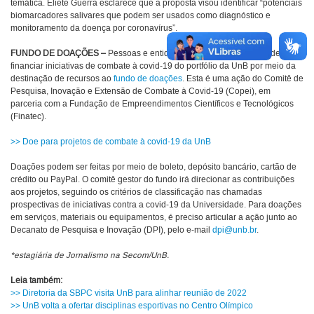
temática. Eliete Guerra esclarece que a proposta visou identificar “potenciais
biomarcadores salivares que podem ser usados como diagnóstico e
monitoramento da doença por coronavírus”.
FUNDO DE DOAÇÕES –
Pessoas e entidades da sociedade civil podem
financiar iniciativas de combate à covid-19 do portfólio da UnB por meio da
destinação de recursos ao
fundo de doações
. Esta é uma ação do Comitê de
Pesquisa, Inovação e Extensão de Combate à Covid-19 (Copei), em
parceria com a Fundação de Empreendimentos Científicos e Tecnológicos
(Finatec).
>> Doe para projetos de combate à covid-19 da UnB
Doações podem ser feitas por meio de boleto, depósito bancário, cartão de
crédito ou PayPal. O comitê gestor do fundo irá direcionar as contribuições
aos projetos, seguindo os critérios de classificação nas chamadas
prospectivas de iniciativas contra a covid-19 da Universidade. Para doações
em serviços, materiais ou equipamentos, é preciso articular a ação junto ao
Decanato de Pesquisa e Inovação (DPI), pelo e-mail
dpi@unb.br
.
*estagiária de Jornalismo na Secom/UnB.
Leia também:
>> Diretoria da SBPC visita UnB para alinhar reunião de 2022
>> UnB volta a ofertar disciplinas esportivas no Centro Olímpico