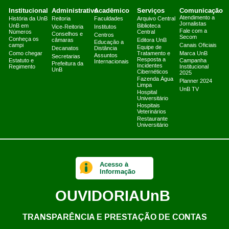
Institucional
Administrativo
Acadêmico
Serviços
Comunicação
Atendimento a
História da UnB
Reitoria
Faculdades
Arquivo Central
Jornalistas
UnB em
Biblioteca
Vice-Reitoria
Institutos
Fale com a
Números
Central
Conselhos e
Centros
Secom
Conheça os
câmaras
Editora UnB
Educação a
campi
Canais Oficiais
Equipe de
Decanatos
Distância
Como chegar
Tratamento e
Marca UnB
Assuntos
Secretarias
Resposta a
Estatuto e
Campanha
Internacionais
Prefeitura da
Incidentes
Regimento
Institucional
UnB
Cibernéticos
2025
Fazenda Água
Planner 2024
Limpa
UnB TV
Hospital
Universitário
Hospitais
Veterinários
Restaurante
Universitário
Acesso à
Informação
OUVIDORIA
UnB
TRANSPARÊNCIA E PRESTAÇÃO DE CONTAS