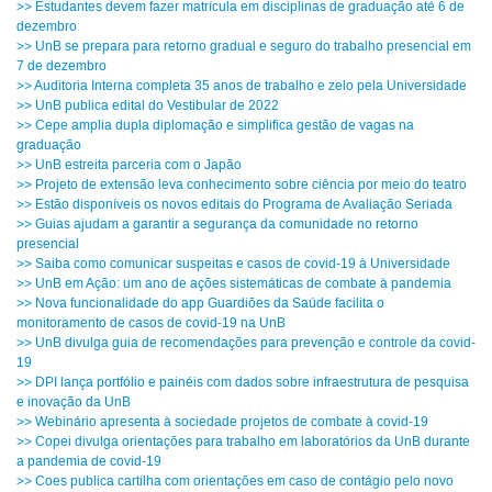
>> Estudantes devem fazer matrícula em disciplinas de graduação até 6 de
dezembro
>> UnB se prepara para retorno gradual e seguro do trabalho presencial em
7 de dezembro
>> Auditoria Interna completa 35 anos de trabalho e zelo pela Universidade
>> UnB publica edital do Vestibular de 2022
>> Cepe amplia dupla diplomação e simplifica gestão de vagas na
graduação
>> UnB estreita parceria com o Japão
>> Projeto de extensão leva conhecimento sobre ciência por meio do teatro
>> Estão disponíveis os novos editais do Programa de Avaliação Seriada
>> Guias ajudam a garantir a segurança da comunidade no retorno
presencial
>> Saiba como comunicar suspeitas e casos de covid-19 à Universidade
>> UnB em Ação: um ano de ações sistemáticas de combate à pandemia
>> Nova funcionalidade do app Guardiões da Saúde facilita o
monitoramento de casos de covid-19 na UnB
>> UnB divulga guia de recomendações para prevenção e controle da covid-
19
>> DPI lança portfólio e painéis com dados sobre infraestrutura de pesquisa
e inovação da UnB
>> Webinário apresenta à sociedade projetos de combate à covid-19
>> Copei divulga orientações para trabalho em laboratórios da UnB durante
a pandemia de covid-19
>> Coes publica cartilha com orientações em caso de contágio pelo novo