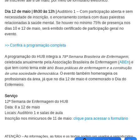
se inscrever até 8 de maio, por meio de formulário eletrônico.
Dia 12 de maio | 8h30 às 12h |
Auditório 1 – Com participação aberta e sem
necessidade de inscrição, o encerramento contará com duas palestras
relacionadas à saúde mental. Se houver no mínimo 75% de presença nos
dias 10 e 12 de maio, será emitido certificado de participação geral no
evento.
>> Confira a programação completa
A programação do HUB integra a
78ª Semana Brasileira de Enfermagem
,
celebrada anualmente pela Associação Brasileira de Enfermagem (
ABEn
) e
que tem como tema este ano
Boas práticas de enfermagem e a construção
de uma sociedade democrática
. O evento também homenageia os
profissionais da área, já que no dia 12 de maio é comemorado o Dia do
Enfermeiro.
Serviço
12ª Semana de Enfermagem do HUB
Data: 8 a 12 de maio
Locais: Auditório 1 e salas de aula
Inscrição nos minicursos de 11 de maio:
clique para acessar o formulário
ATENÇÃO – As informações, as fotos e os textos podem ser usados e reproduzidos,