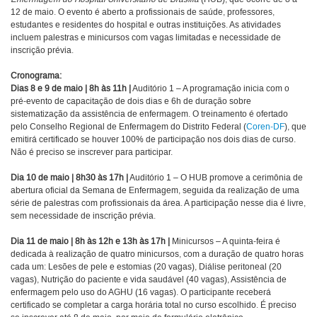
12 de maio. O evento é aberto a profissionais de saúde, professores,
estudantes e residentes do hospital e outras instituições. As atividades
incluem palestras e minicursos com vagas limitadas e necessidade de
inscrição prévia.
Cronograma:
Dias 8 e 9 de maio | 8h às 11h
|
Auditório 1 – A programação inicia com o
pré-evento de capacitação de dois dias e 6h de duração sobre
sistematização da assistência de enfermagem. O treinamento é ofertado
pelo Conselho Regional de Enfermagem do Distrito Federal (
Coren-DF
), que
emitirá certificado se houver 100% de participação nos dois dias de curso.
Não é preciso se inscrever para participar.
Dia 10 de maio | 8h30 às 17h
|
Auditório 1 – O HUB promove a cerimônia de
abertura oficial da Semana de Enfermagem, seguida da realização de uma
série de palestras com profissionais da área. A participação nesse dia é livre,
sem necessidade de inscrição prévia.
Dia 11 de maio | 8h às 12h e 13h às 17h |
Minicursos – A quinta-feira é
dedicada à realização de quatro minicursos, com a duração de quatro horas
cada um: Lesões de pele e estomias (20 vagas), Diálise peritoneal (20
vagas), Nutrição do paciente e vida saudável (40 vagas), Assistência de
enfermagem pelo uso do AGHU (16 vagas). O participante receberá
certificado se completar a carga horária total no curso escolhido. É preciso