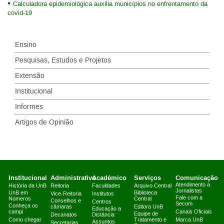
Calculadora epidemiológica auxilia municípios no enfrentamento da
covid-19
Ensino
Pesquisas, Estudos e Projetos
Extensão
Institucional
Informes
Artigos de Opinião
Institucional
Administrativo
Acadêmico
Serviços
Comunicação
Atendimento a
História da UnB
Reitoria
Faculdades
Arquivo Central
Jornalistas
UnB em
Biblioteca
Vice-Reitoria
Institutos
Fale com a
Números
Central
Conselhos e
Centros
Secom
Conheça os
câmaras
Editora UnB
Educação a
campi
Canais Oficiais
Equipe de
Decanatos
Distância
Como chegar
Tratamento e
Marca UnB
Assuntos
Secretarias