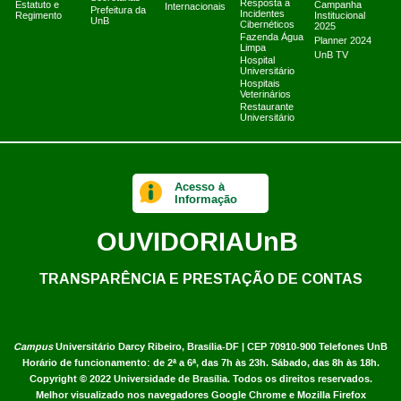
Resposta a
Estatuto e
Campanha
Internacionais
Prefeitura da
Incidentes
Regimento
Institucional
UnB
Cibernéticos
2025
Fazenda Água
Planner 2024
Limpa
UnB TV
Hospital
Universitário
Hospitais
Veterinários
Restaurante
Universitário
Acesso à
Informação
OUVIDORIA
UnB
TRANSPARÊNCIA E PRESTAÇÃO DE CONTAS
Campus
Universitário Darcy Ribeiro,
Brasília-DF | CEP 70910-900
Telefones UnB
Horário de funcionamento: de 2ª a 6ª, das 7h às 23h. Sábado, das 8h às 18h.
Copyright © 2022
Universidade de Brasília
.
Todos os direitos reservados.
Melhor visualizado nos navegadores Google Chrome e Mozilla Firefox