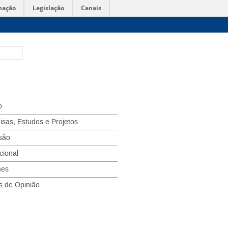
mação
Legislação
Canais
o
isas, Estudos e Projetos
são
ucional
mes
s de Opinião