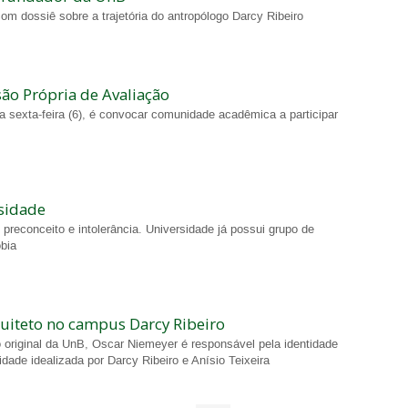
om dossiê sobre a trajetória do antropólogo Darcy Ribeiro
o Própria de Avaliação
na sexta-feira (6), é convocar comunidade acadêmica a participar
rsidade
reconceito e intolerância. Universidade já possui grupo de
obia
uiteto no campus Darcy Ribeiro
 original da UnB, Oscar Niemeyer é responsável pela identidade
idade idealizada por Darcy Ribeiro e Anísio Teixeira