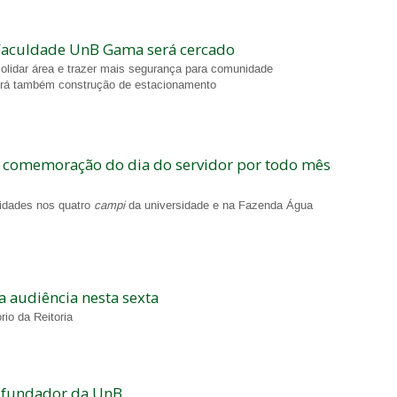
aculdade UnB Gama será cercado
olidar área e trazer mais segurança para comunidade
rá também construção de estacionamento
 comemoração do dia do servidor por todo mês
vidades nos quatro
campi
da universidade e na Fazenda Água
a audiência nesta sexta
io da Reitoria
o fundador da UnB