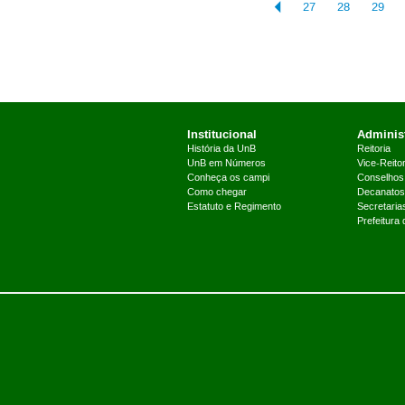
27
28
29
Institucional
Administ
História da UnB
Reitoria
UnB em Números
Vice-Reitor
Conheça os campi
Conselhos
Como chegar
Decanatos
Estatuto e Regimento
Secretaria
Prefeitura