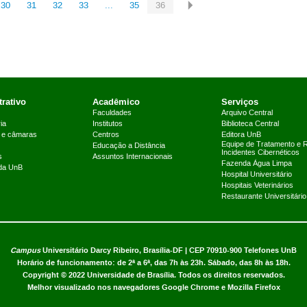
30
31
32
33
...
35
36
rativo
Acadêmico
Serviços
Faculdades
Arquivo Central
ia
Institutos
Biblioteca Central
 e câmaras
Centros
Editora UnB
Equipe de Tratamento e 
Educação a Distância
Incidentes Cibernéticos
s
Assuntos Internacionais
Fazenda Água Limpa
 da UnB
Hospital Universitário
Hospitais Veterinários
Restaurante Universitário
Campus
Universitário Darcy Ribeiro,
Brasília-DF | CEP 70910-900
Telefones UnB
Horário de funcionamento: de 2ª a 6ª, das 7h às 23h. Sábado, das 8h às 18h.
Copyright © 2022
Universidade de Brasília
.
Todos os direitos reservados.
Melhor visualizado nos navegadores Google Chrome e Mozilla Firefox