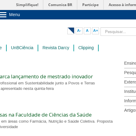
Simplifique!
Comunica BR
Participe
Acesso à infor
Menu
Sobre a UnB
Unidades acadêmicas
Pesquisar...
A-
A
A+
Estude na UnB
Graduação
Pós-Graduação
e
UnBCiência
Revista Darcy
Clipping
Administração
Servidor
Ensin
Pesqu
arca lançamento de mestrado inovador
Exten
rofissional em Sustentabilidade junto a Povos e Terras
 apresentado nesta quinta-feira
Instit
Infor
Artigo
isas na Faculdade de Ciências da Saúde
os em áreas como Farmácia, Nutrição e Saúde Coletiva. Proposta
niversidade