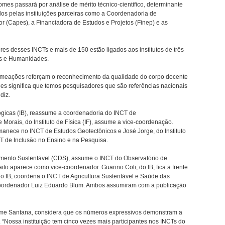
omes passará por análise de mérito técnico-científico, determinante
dos pelas instituições parceiras como a Coordenadoria de
r (Capes), a Financiadora de Estudos e Projetos (Finep) e as
es desses INCTs e mais de 150 estão ligados aos institutos de três
as e Humanidades.
nomeações reforçam o reconhecimento da qualidade do corpo docente
es significa que temos pesquisadores que são referências nacionais
diz.
lógicas (IB), reassume a coordenadoria do INCT de
orais, do Instituto de Física (IF), assume a vice-coordenação.
rmanece no INCT de Estudos Geotectônicos e José Jorge, do Instituto
T de Inclusão no Ensino e na Pesquisa.
imento Sustentável (CDS), assume o INCT do Observatório de
to aparece como vice-coordenador. Guarino Coli, do IB, fica à frente
o IB, coordena o INCT de Agricultura Sustentável e Saúde das
coordenador Luiz Eduardo Blum. Ambos assumiram com a publicação
me Santana, considera que os números expressivos demonstram a
“Nossa instituição tem cinco vezes mais participantes nos INCTs do