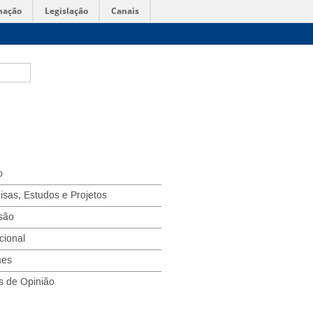
mação
Legislação
Canais
o
isas, Estudos e Projetos
são
ucional
mes
s de Opinião