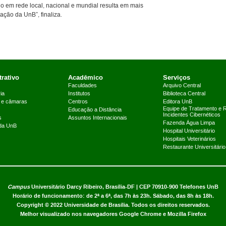
ho em rede local, nacional e mundial resulta em mais
ção da UnB”, finaliza.
rativo
Acadêmico
Serviços
Faculdades
Arquivo Central
ia
Institutos
Biblioteca Central
 e câmaras
Centros
Editora UnB
Equipe de Tratamento e 
Educação a Distância
Incidentes Cibernéticos
s
Assuntos Internacionais
Fazenda Água Limpa
 da UnB
Hospital Universitário
Hospitais Veterinários
Restaurante Universitário
Campus
Universitário Darcy Ribeiro,
Brasília-DF | CEP 70910-900
Telefones UnB
Horário de funcionamento: de 2ª a 6ª, das 7h às 23h. Sábado, das 8h às 18h.
Copyright © 2022
Universidade de Brasília
.
Todos os direitos reservados.
Melhor visualizado nos navegadores Google Chrome e Mozilla Firefox