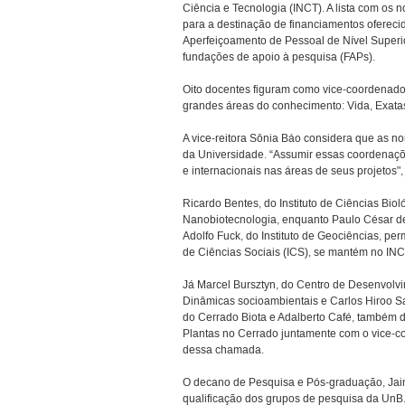
Ciência e Tecnologia (INCT). A lista com os n
para a destinação de financiamentos ofereci
Aperfeiçoamento de Pessoal de Nível Superio
fundações de apoio à pesquisa (FAPs).
Oito docentes figuram como vice-coordenador
grandes áreas do conhecimento: Vida, Exat
A vice-reitora Sônia Báo considera que as 
da Universidade. “Assumir essas coordenaçõ
e internacionais nas áreas de seus projetos", 
Ricardo Bentes, do Instituto de Ciências Bio
Nanobiotecnologia, enquanto Paulo César de M
Adolfo Fuck, do Instituto de Geociências, pe
de Ciências Sociais (ICS), se mantém no INC
Já Marcel Bursztyn, do Centro de Desenvolv
Dinâmicas socioambientais e Carlos Hiroo Sai
do Cerrado Biota e Adalberto Café, também d
Plantas no Cerrado juntamente com o vice-
dessa chamada.
O decano de Pesquisa e Pós-graduação, Jai
qualificação dos grupos de pesquisa da UnB. 