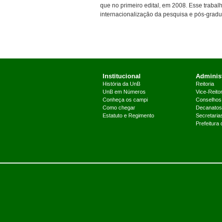
que no primeiro edital, em 2008. Esse trabal
internacionalização da pesquisa e pós-gradua
Institucional
Administ
História da UnB
Reitoria
UnB em Números
Vice-Reitor
Conheça os campi
Conselhos
Como chegar
Decanatos
Estatuto e Regimento
Secretaria
Prefeitura