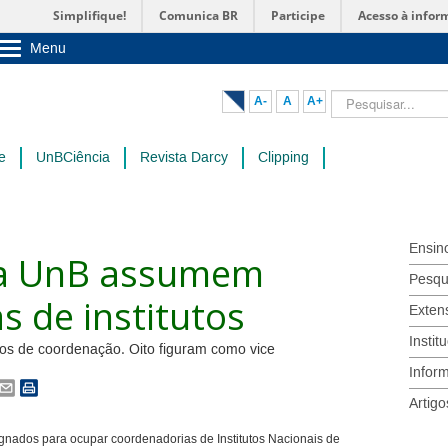
Simplifique!
Comunica BR
Participe
Acesso à infor
Menu
Sobre a UnB
Unidades acadêmicas
Pesquisar...
A-
A
A+
Estude na UnB
Graduação
Pós-Graduação
e
UnBCiência
Revista Darcy
Clipping
Administração
Servidor
Ensin
da UnB assumem
Pesqu
 de institutos
Exten
Instit
gos de coordenação. Oito figuram como vice
Infor
Artigo
gnados para ocupar coordenadorias de Institutos Nacionais de