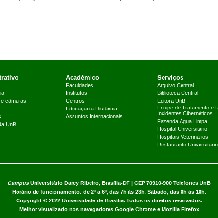
rativo
Acadêmico
Serviços
Faculdades
Arquivo Central
ia
Institutos
Biblioteca Central
 e câmaras
Centros
Editora UnB
Equipe de Tratamento e 
Educação a Distância
Incidentes Cibernéticos
s
Assuntos Internacionais
Fazenda Água Limpa
 da UnB
Hospital Universitário
Hospitais Veterinários
Restaurante Universitário
Campus
Universitário Darcy Ribeiro,
Brasília-DF | CEP 70910-900
Telefones UnB
Horário de funcionamento: de 2ª a 6ª, das 7h às 23h. Sábado, das 8h às 18h.
Copyright © 2022
Universidade de Brasília
.
Todos os direitos reservados.
Melhor visualizado nos navegadores Google Chrome e Mozilla Firefox