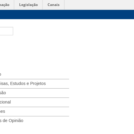
mação
Legislação
Canais
o
isas, Estudos e Projetos
são
ucional
mes
s de Opinião