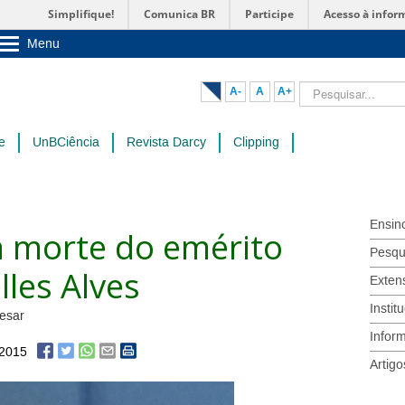
Simplifique!
Comunica BR
Participe
Acesso à infor
Menu
Sobre a UnB
Unidades acadêmicas
Pesquisar...
A-
A
A+
Estude na UnB
Graduação
Pós-Graduação
e
UnBCiência
Revista Darcy
Clipping
Administração
Servidor
Ensin
 morte do emérito
Pesqu
lles Alves
Exten
Instit
esar
Infor
/2015
Artigo