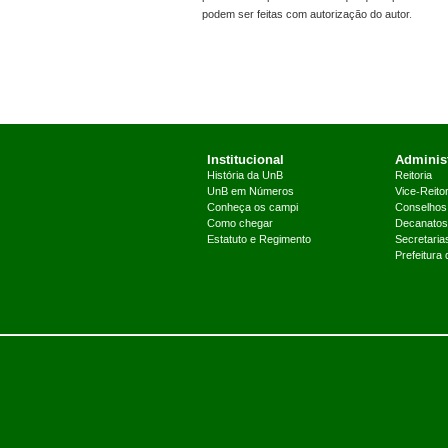
podem ser feitas com autorização do autor.
Institucional
Administ
História da UnB
Reitoria
UnB em Números
Vice-Reitor
Conheça os campi
Conselhos
Como chegar
Decanatos
Estatuto e Regimento
Secretaria
Prefeitura