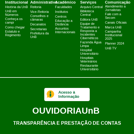
Institucional
Administrativo
Acadêmico
Serviços
Comunicação
Atendimento a
História da UnB
Reitoria
Faculdades
Arquivo Central
Jornalistas
UnB em
Biblioteca
Vice-Reitoria
Institutos
Fale com a
Números
Central
Conselhos e
Centros
Secom
Conheça os
câmaras
Editora UnB
Educação a
campi
Canais Oficiais
Equipe de
Decanatos
Distância
Como chegar
Tratamento e
Marca UnB
Assuntos
Secretarias
Resposta a
Estatuto e
Campanha
Internacionais
Prefeitura da
Incidentes
Regimento
Institucional
UnB
Cibernéticos
2025
Fazenda Água
Planner 2024
Limpa
UnB TV
Hospital
Universitário
Hospitais
Veterinários
Restaurante
Universitário
Acesso à
Informação
OUVIDORIA
UnB
TRANSPARÊNCIA E PRESTAÇÃO DE CONTAS