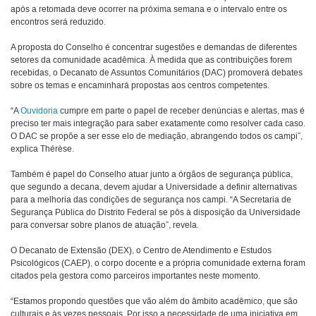
após a retomada deve ocorrer na próxima semana e o intervalo entre os
encontros será reduzido.
A proposta do Conselho é concentrar sugestões e demandas de diferentes
setores da comunidade acadêmica. À medida que as contribuições forem
recebidas, o Decanato de Assuntos Comunitários (DAC) promoverá debates
sobre os temas e encaminhará propostas aos centros competentes.
“A
Ouvidoria
cumpre em parte o papel de receber denúncias e alertas, mas é
preciso ter mais integração para saber exatamente como resolver cada caso.
O DAC se propõe a ser esse elo de mediação, abrangendo todos os campi”,
explica Thérèse.
Também é papel do Conselho atuar junto a órgãos de segurança pública,
que segundo a decana, devem ajudar a Universidade a definir alternativas
para a melhoria das condições de segurança nos campi. “A Secretaria de
Segurança Pública do Distrito Federal se pôs à disposição da Universidade
para conversar sobre planos de atuação”, revela.
O Decanato de Extensão (DEX), o Centro de Atendimento e Estudos
Psicológicos (CAEP), o corpo docente e a própria comunidade externa foram
citados pela gestora como parceiros importantes neste momento.
“Estamos propondo questões que vão além do âmbito acadêmico, que são
culturais e às vezes pessoais. Por isso a necessidade de uma iniciativa em