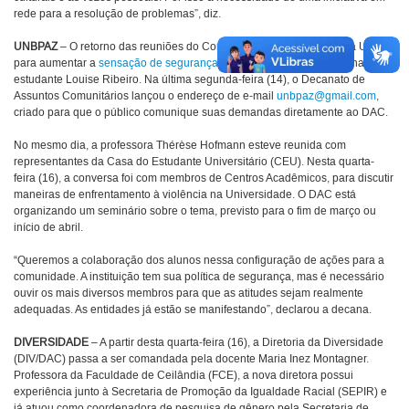
rede para a resolução de problemas”, diz.
UNBPAZ
– O retorno das reuniões do Conseg faz parte das ações da UnB
para aumentar a
sensação de segurança
nos campi, após o assassinato da
estudante Louise Ribeiro. Na última segunda-feira (14), o Decanato de
Assuntos Comunitários lançou o endereço de e-mail
unbpaz@gmail.com
,
criado para que o público comunique suas demandas diretamente ao DAC.
No mesmo dia, a professora Thérèse Hofmann esteve reunida com
representantes da Casa do Estudante Universitário (CEU). Nesta quarta-
feira (16), a conversa foi com membros de Centros Acadêmicos, para discutir
maneiras de enfrentamento à violência na Universidade. O DAC está
organizando um seminário sobre o tema, previsto para o fim de março ou
início de abril.
“Queremos a colaboração dos alunos nessa configuração de ações para a
comunidade. A instituição tem sua política de segurança, mas é necessário
ouvir os mais diversos membros para que as atitudes sejam realmente
adequadas. As entidades já estão se manifestando”, declarou a decana.
DIVERSIDADE
– A partir desta quarta-feira (16), a Diretoria da Diversidade
(DIV/DAC) passa a ser comandada pela docente Maria Inez Montagner.
Professora da Faculdade de Ceilândia (FCE), a nova diretora possui
experiência junto à Secretaria de Promoção da Igualdade Racial (SEPIR) e
já atuou como coordenadora de pesquisa de gênero pela Secretaria de