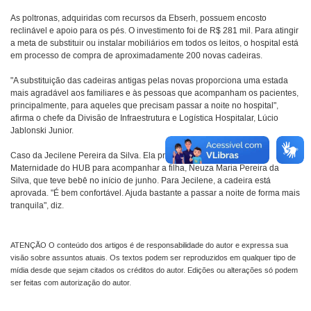
As poltronas, adquiridas com recursos da Ebserh, possuem encosto
reclinável e apoio para os pés. O investimento foi de R$ 281 mil. Para atingir
a meta de substituir ou instalar mobiliários em todos os leitos, o hospital está
em processo de compra de aproximadamente 200 novas cadeiras.
"A substituição das cadeiras antigas pelas novas proporciona uma estada
mais agradável aos familiares e às pessoas que acompanham os pacientes,
principalmente, para aqueles que precisam passar a noite no hospital",
afirma o chefe da Divisão de Infraestrutura e Logística Hospitalar, Lúcio
Jablonski Junior.
Caso da Jecilene Pereira da Silva. Ela precisou ficar dois dias na
Maternidade do HUB para acompanhar a filha, Neuza Maria Pereira da
Silva, que teve bebê no início de junho. Para Jecilene, a cadeira está
aprovada. "É bem confortável. Ajuda bastante a passar a noite de forma mais
tranquila", diz.
ATENÇÃO O conteúdo dos artigos é de responsabilidade do autor e expressa sua
visão sobre assuntos atuais. Os textos podem ser reproduzidos em qualquer tipo de
mídia desde que sejam citados os créditos do autor. Edições ou alterações só podem
ser feitas com autorização do autor.