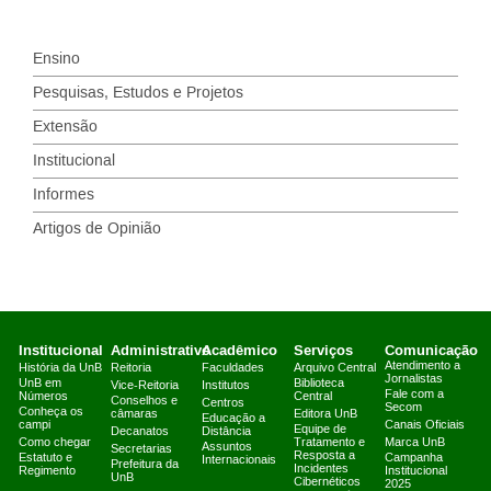
Ensino
Pesquisas, Estudos e Projetos
Extensão
Institucional
Informes
Artigos de Opinião
Institucional
Administrativo
Acadêmico
Serviços
Comunicação
Atendimento a
História da UnB
Reitoria
Faculdades
Arquivo Central
Jornalistas
UnB em
Biblioteca
Vice-Reitoria
Institutos
Fale com a
Números
Central
Conselhos e
Centros
Secom
Conheça os
câmaras
Editora UnB
Educação a
campi
Canais Oficiais
Equipe de
Decanatos
Distância
Como chegar
Tratamento e
Marca UnB
Assuntos
Secretarias
Resposta a
Estatuto e
Campanha
Internacionais
Prefeitura da
Incidentes
Regimento
Institucional
UnB
Cibernéticos
2025