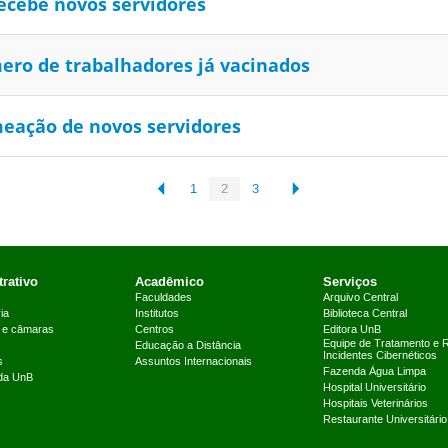
recebe novos servidores
ero de trabalhadores já vacinados
eação de novos servidores
1
2
3
rativo
Acadêmico
Serviços
Faculdades
Arquivo Central
ia
Institutos
Biblioteca Central
 e câmaras
Centros
Editora UnB
Equipe de Tratamento e 
Educação a Distância
Incidentes Cibernéticos
s
Assuntos Internacionais
Fazenda Água Limpa
 da UnB
Hospital Universitário
Hospitais Veterinários
Restaurante Universitário