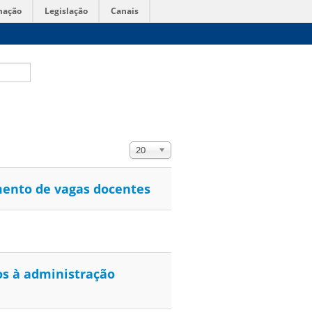
mação
Legislação
Canais
Exibir #
20
mento de vagas docentes
os à administração