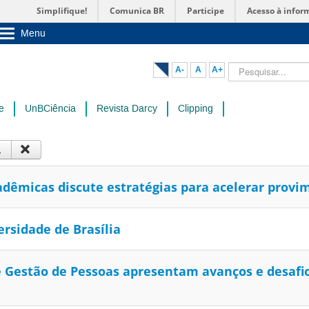
Simplifique!
Comunica BR
Participe
Acesso à infor
Menu
Sobre a UnB
Unidades acadêmicas
Pesquisar...
A-
A
A+
Estude na UnB
Graduação
Pós-Graduação
e
UnBCiência
Revista Darcy
Clipping
Administração
Servidor
dêmicas discute estratégias para acelerar provi
rsidade de Brasília
e Gestão de Pessoas apresentam avanços e desafi