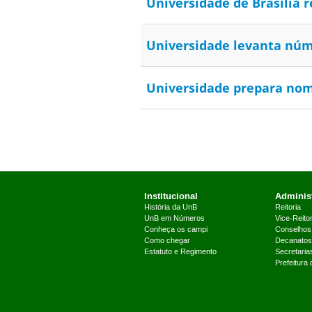
Universidade de Brasília 
Universidade levanta núm
Universidade prepara nom
Institucional
Administ
História da UnB
Reitoria
UnB em Números
Vice-Reitor
Conheça os campi
Conselhos
Como chegar
Decanatos
Estatuto e Regimento
Secretaria
Prefeitura