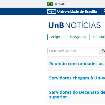
BRASIL
Artigos
UnBAgenda
UnBHoj
Digite parte do título
Reunião com unidades aca
Servidores chegam à Unive
Servidores do Decanato d
superior