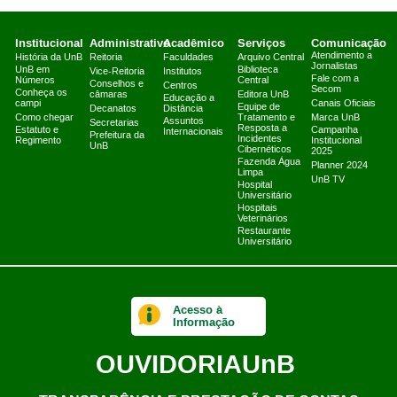
Institucional
Administrativo
Acadêmico
Serviços
Comunicação
Atendimento a
História da UnB
Reitoria
Faculdades
Arquivo Central
Jornalistas
UnB em
Biblioteca
Vice-Reitoria
Institutos
Fale com a
Números
Central
Conselhos e
Centros
Secom
Conheça os
câmaras
Editora UnB
Educação a
campi
Canais Oficiais
Equipe de
Decanatos
Distância
Como chegar
Tratamento e
Marca UnB
Assuntos
Secretarias
Resposta a
Estatuto e
Campanha
Internacionais
Prefeitura da
Incidentes
Regimento
Institucional
UnB
Cibernéticos
2025
Fazenda Água
Planner 2024
Limpa
UnB TV
Hospital
Universitário
Hospitais
Veterinários
Restaurante
Universitário
Acesso à
Informação
OUVIDORIA
UnB